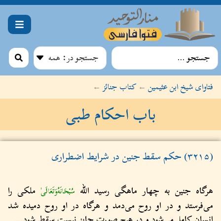
فتاوای شیخ ابن عثیمین
←
کتاب جنائز
←
باب احکام طبی
(۳۲۱۵) حکم سقط جنین در شرایط اضطراری
هرگاه جنین به چهار ماهگی رسید الله
ملکی را
سُبْحَانَهُ‌وَتَعَالَى
می‌فرستد و در او روح می‌دمد و هرگاه در او روح دمیده شد
انسان کامل می‌شود و در هیچ صورت جایز نیست سقط شود...