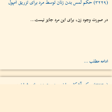
(۳۲۲۹) حکم لمس بدن زنان توسط مرد برای تزریق آمپول
در صورت وجود زن، برای این مرد جایز نیست...
ادامه مطلب …
(۳۲۳۰) حکم آشکار ساختن عورت زن برای شناخت
علایم بیماری چیست؟
آشکار ساختن آنچه بر زن واجب است که آن را بپوشاند برای
مصلحت معالجه و شناخت و تشخیص بیماری اشکالی ندارد؛