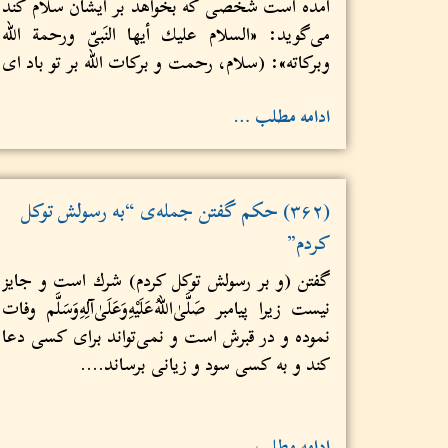
آمده است شخصی که بخواهد بر ایشان سلام کند
می‌گوید: «السلام عليك أيها النَبیّ ورحمة الله
وبركاته»: (سلام، رحمت و برکات الله بر تو باد ‌ای
پیامبر)...
ادامه مطلب …
(۳۶۲) حکم گفتن جمله‌ی “به رسولش توکل
کردم”
گفتن (و بر رسولش توکل کردم) شرك است و جایز
نیست زیرا پیامبر صَلَّىٰ‌اللهُ‌عَلَيْهِ‌وَعَلَىٰ‌آلِهِ‌وَسَلَّم وفات
نموده و در قبرش است و نمی‌تواند برای کسی دعا
کند و به کسی سود و زیانی برساند....
ادامه مطلب …