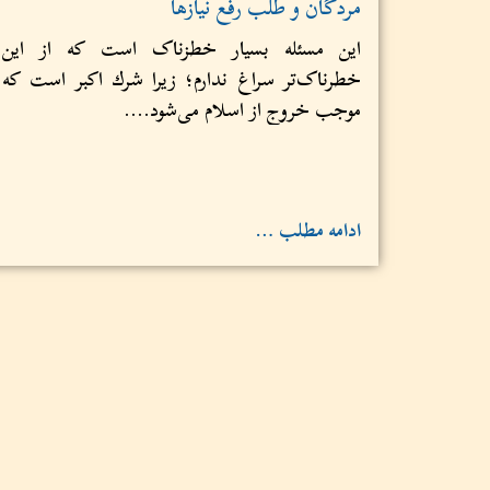
مردگان و طلب رفع نیازها
این مسئله‌ بسیار خطزناک است که از این
خطرناک‌تر سراغ ندارم؛ زیرا شرك اكبر است که
موجب خروج از اسلام می‌شود....
ادامه مطلب …
(۳۷۱) : حکم نذر برای شیخ
نذر برای شیخ به هنگام رخ دادن مصیبت، حرام
است زیرا این شيخ تأثیری در حصول مصلحت،
دفع ضرر، شفای مریض و... ندارد...