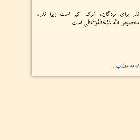
نذر برای مردگان، شرک اکبر است زیرا نذر،
مخصوص الله سُبْحَانَهُ‌وَتَعَالَىٰ است....
ادامه مطلب …
(۳۷۳) حکم ذبح کردن برای مُردگان
اگر منظور، قربانی برای مرده با هدف تقرب جستن
به آن باشد، شرك اكبر و موجب خروج از اسلام
است...