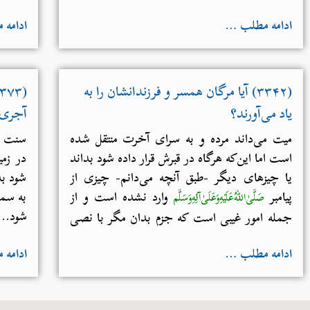
ادامه مطلب …
ادامه
(۳۳۴۲) آیا مرگان همسر و فرزندانشان را به
یاد می‌آورند؟
آجری
میت می‌داند مرده و به سرای آخرت منتقل شده
سنت در
است اما این‌که هرگاه در قبرش قرار داده شود بداند
در زم
یا چیزهای دیگر -طبق آنچه می‌دانم- چیزی از
شود بد
پیامبر
وارد نشده است و از
به سمت
صَلَّىٰ‌اللهُ‌عَلَيْهِ‌وَعَلَىٰ‌آلِهِ‌وَسَلَّم
شود...
جمله امور غیبی است که جزم بدان مگر با نصی
از قرآن و سنت صحیح جایز نیست....
ادامه مطلب …
ادامه