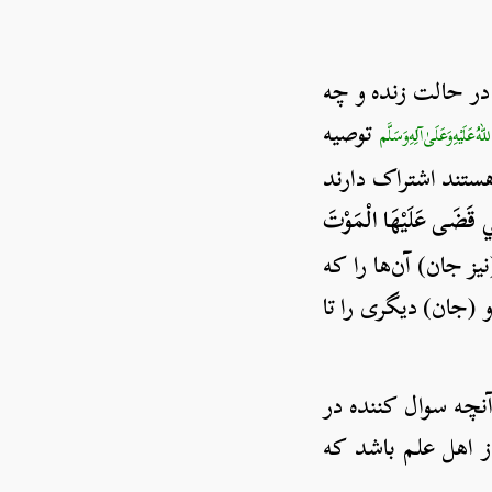
در حالت زنده و چه
توصیه
هُ‌عَلَيْهِ‌وَعَلَىٰ‌آلِهِ‌وَسَلَّم
ستند اشتراک دارند
تِي قَضَى عَلَيْهَا الْمَوْتَ
(نیز جان) آن‌ها را که
 (جان) دیگری را تا
نچه سوال کننده در
 اهل علم باشد که