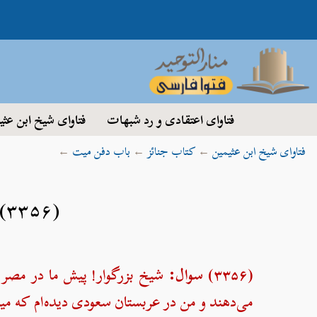
فتاوای اعتقادی و رد شبهات
فتاوای شیخ ابن عثی
فتاوای شیخ ابن عثیمین
←
کتاب جنائز
←
باب دفن میت
←
(۳۳۵۶) حکم نحوه قرار دادن میت در قبر
(۳۳۵۶) سوال:
شیخ بزرگوار! پیش ما در مصر
می‌دهند و من در عربستان سعودی دیده‌ام که می