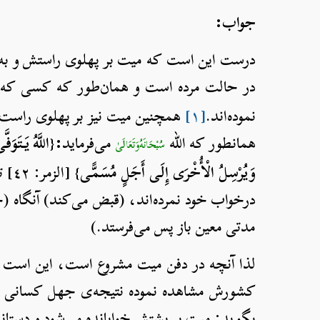
جواب:
درست این است که میت بر پهلوی راستش و به س
در حالت مرده است و همان‌طور که کسی که می
نموده‌اند.
[۱]
همچنین میت نیز بر پهلوی راست خ
همانطور که الله
می‌‌فرماید
:{اللَّهُ يَتَوَف
سُبْحَانَهُ‌وَتَعَالَى
وَيُرْسِلُ الْأُخْرَى إِلَى أَجَلٍ مُسَمًّى
}
[ال
درخواب خود نمرده‌اند، (قبض می‌کند) آنگاه (ج
مدتی معین باز پس می‌فرستد.)
لذا آنچه در دفن میت مشروع است، این است که
کشورش مشاهده نموده نتیجه‌ی جهل کسانی باش
بگوید: میت بر پشتش خوابانده می‌شود و دستان