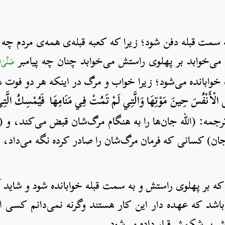
مت قبله دفن شود؛ زیرا که کعبه قبله‌ی همه‌ی مردم چه 
‌خوابد بر پهلوی راستش می‌خوابد چنان ‌چه پیامبر
صَلَّىٰ‌الل
وابانده می‌شود؛ زیرا خواب و مرگ در اینکه هر دو فوت ه
َّى الْأَنْفُسَ حِينَ مَوْتِهَا وَالَّتِي لَمْ تَمُتْ فِي مَنَامِهَا فَيُمْسِكُ الَّ
زمر: ٤٢] ترجمه: (الله جان‌ها را به هنگام مرگ‌شان قبض می‌کند، و 
ان) کسانی‌ که فرمان مرگ‌شان را صادر کرده نگه می‌داد، و
 بر پهلوی راستش و به سمت قبله خوابانده شود و شاید آ
د که عهده دار این کار هستند وگرنه نمی‌دانم کسی از
ش بر شکمش قرار داده می‌شود.