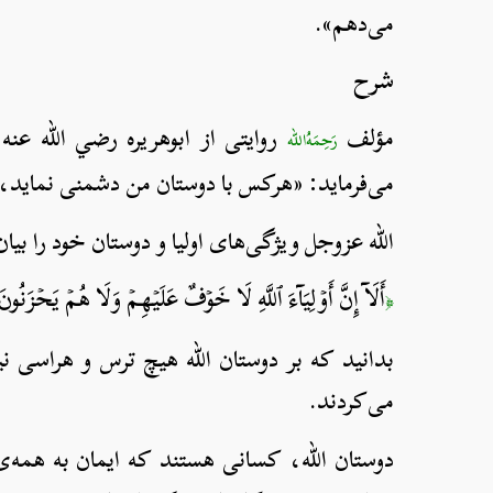
می‌دهم».
شرح
مؤلف
روایتی از ابوهریره رضي الله عنه 
رَحِمَهُ‌الله
می‌فرماید: «هرکس با دوستان من دشمنی نماید، 
الله عزوجل ویژگی‌های اولیا و دوستان خود را بیا
أَلَآ إِنَّ أَوۡلِيَآءَ ٱللَّهِ لَا خَوۡفٌ عَلَيۡهِمۡ وَلَا هُمۡ يَحۡزَنُونَ ٦٢ ٱلَّذِينَ ءَامَنُواْ وَكَانُواْ يَتَّقُونَ 
﴿
بدانید که بر دوستان الله هیچ ترس و هراسی نی
می‌کردند.
دوستان الله، کسانی هستند که ایمان به همه‌ی