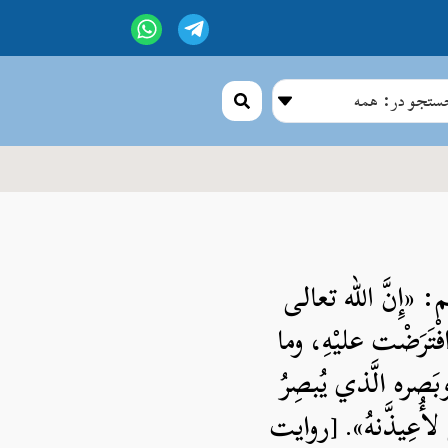
تجو در: همه
«إِنَّ الله تعالى
فْتَرَضْت عليْهِ، وما
وبَصره الَّذي يُبصِرُ
ي لأُعِيذَّنهُ». [روایت