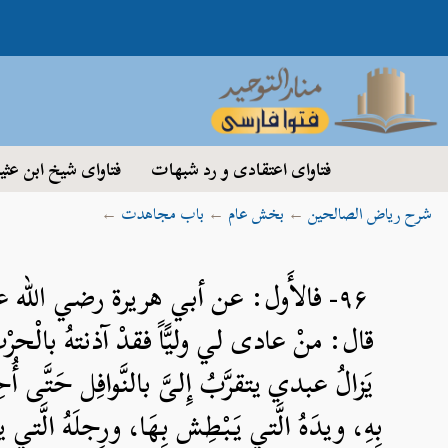
فتاوای اعتقادی و رد شبهات
فتاوای شیخ ابن عثی
شرح ریاض الصالحین
←
بخش عام
←
باب مجاهدت
←
۹۶- فالأَول: عن أبي هريرة رضي الله ع
قال: منْ عادى لي وليًّاً فقدْ آذنتهُ بالْحرْب. وَ
يَزالُ عبدي يتقرَّبُ إِلىَّ بالنَّوافِل حَتَّى أ
بِهِ، ويدَهُ الَّتي يَبْطِش بِهَا، ورِجلَهُ الَّتي 