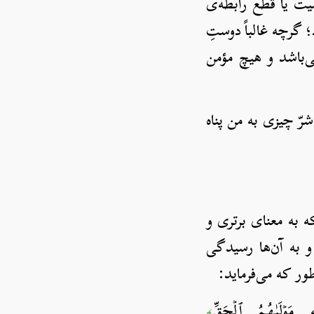
ت یا قطع رابطه‌ی
گرچه غالباً دوستِ
‌باشد و هیچ مؤمن
رّ چیزی به من پناه
 به معنای برتری و
 به آن‌ها رسیدگی
طور که می‌فرماید:
﴾