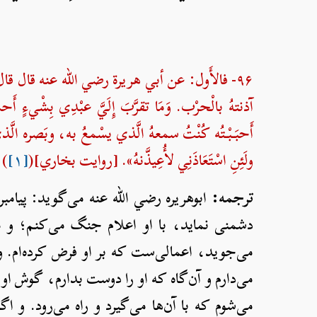
۹۶- فالأَول: عن أبي هريرة رضي الله عنه قال قال 
آذنتهُ بالْحرْب. وَمَا تقرَّبَ إِلَيَّ عبْدِي بِشْيءٍ أَحبَّ 
أَحبَبْتُه كُنْتُ سمعهُ الَّذي يسْمعُ به، وبَصره الَّذي يُ
ولَئِنِ اسْتَعَاذَنِي لأُعِيذَّنهُ». [روایت بخاري](
[۱]
)
ترجمه:
ابوهریره رضي الله عنه می‌گوید: پیامبر
دشمنی نماید، با او اعلام جنگ می‌کنم؛ و محب
می‌جوید، اعمالی‌ست که بر او فرض کرده‌ام. و ب
می‌دارم و آن‌گاه که او را دوست بدارم، گوش او
می‌شوم که با آن‌ها می‌گیرد و راه می‌رود. و ا