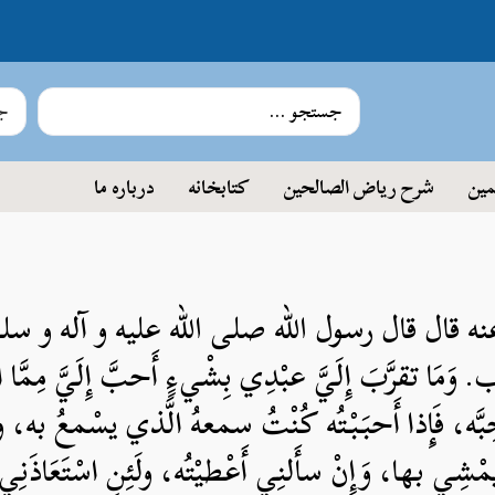
جس
مین
شرح ریاض الصالحین
کتابخانه
درباره ما
نه قال قال رسول الله صلی الله علیه و آله و سلم: 
مَا تقرَّبَ إِلَيَّ عبْدِي بِشْيءٍ أَحبَّ إِلَيَّ مِمَّا ا
ُحِبَّه، فَإِذا أَحبَبْتُه كُنْتُ سمعهُ الَّذي يسْمعُ به، 
يمْشِي بها، وَإِنْ سأَلنِي أَعْطيْتُه، ولَئِنِ اسْتَعَاذَنِ