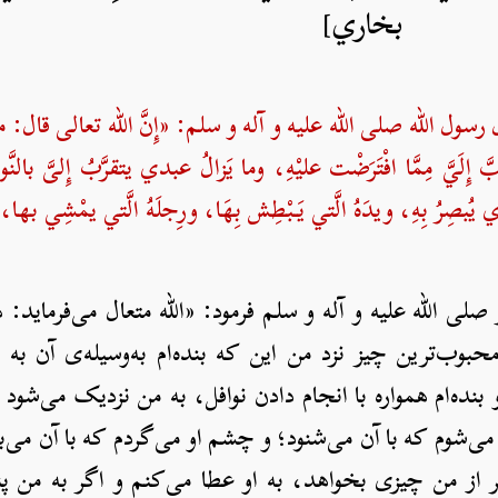
بخاري]
رسول الله صلی الله علیه و آله و سلم: «إِنَّ الله تعالى قال: منْ
إِلَيَّ مِمَّا افْتَرَضْت عليْهِ، وما يَزالُ عبدي يتقرَّبُ إِلىَّ بالنَّوافِ
بصِرُ بِهِ، ويدَهُ الَّتي يَبْطِش بِهَا، ورِجلَهُ الَّتي يمْشِي بها، وَ
 صلی الله علیه و آله و سلم فرمود: «الله متعال می‌فرماید
وب‌ترین چیز نزد من اين که بنده‌ام به‌وسیله‌‌ی آن به
نده‌ام همواره با انجام دادن نوافل، به من نزدیک می‌شود ت
 می‌شوم که با آن می‌شنود؛ و چشم او می‌گردم که با آن می‌
گر از من چیزی بخواهد، به او عطا می‌کنم و اگر به من پنا