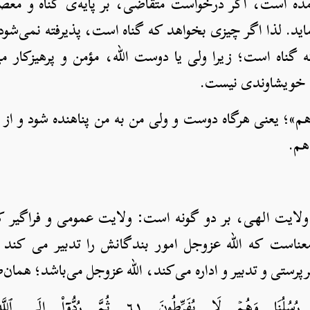
ده است، اگر درخواست متقاضی، بر پایه‌ی گناه و معصی
د. لذا اگر چیزی بخواهد که گناه است، پذیرفته نمی‌شود؛ 
اه است؛ زیرا ولی یا دوست الله، مؤمن و پرهیزکار می
ند خویشاوندی نیست.
دهم»؛ یعنی هرگاه دوست و ولی من به من پناهنده شود و از ش
هم.
ولایت الهی، بر دو گونه است: ولایت عمومی و فراگیر که
ناست که الله عزوجل امور بندگانش را تدبیر می کند و
رپرستی و تدبیر و اداره می‌کند، الله عزوجل می‌باشد؛ همان‌
ونَ ٦١ ثُمَّ رُدُّوٓاْ إِلَى ٱللَّهِ مَوۡلَىٰهُمُ ٱلۡحَقِّ