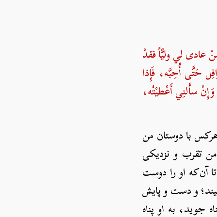
 عادى لي وليًّاً فقدْ
ل حَتَّى أُحِبَّه، فَإِذا
إِنْ سأَلنِي أَعْطيْتُه،
: هرکس با دوستان من
 من تقرب و نزدیکی
ا آن‌که او را دوست
بیند؛ و دست و پایش
ه جوید، به او پناه