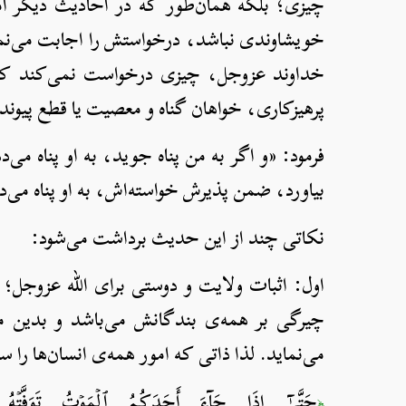
چیزی؛ بلکه همان‌طور که در احادیث دیگر آم
خویشاوندی نباشد، درخواستش را اجابت می‌نمای
خداوند عزوجل، چیزی درخواست نمی‌کند که گن
پرهیزکاری، خواهان گناه و معصیت یا قطع پیو
فرمود: «و اگر به من پناه جوید، به او پناه می‌
بیاورد، ضمن پذیرش خواسته‌اش، به او پناه می‌د
نکاتی چند از این حدیث برداشت می‌شود:
اول: اثبات ولایت و دوستی برای الله عزوجل؛ 
چیرگی بر همه‌ی بندگانش می‌باشد و بدین مع
می‌نماید. لذا ذاتی که امور همه‌ی انسان‌ها را س
حَتَّىٰٓ إِذَا جَآءَ أَحَدَكُمُ ٱلۡمَوۡتُ تَوَفَّتۡهُ رُسُلُنَا وَهُمۡ لَا يُفَرِّطُ
﴿