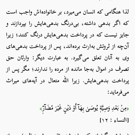
لذا هنگامی که انسان می‌میرد، بر خانواده‌اش واجب است
که اگر بدهی داشته، بی‌درنگ بدهی‌هایش را بپردازند و
جایز نیست که در پرداخت بدهی‌هایش درنگ کنند؛ زیرا
آن‌چه از ثروتش به‌ارث برده‌اند، پس از پرداخت بدهی‌های
وی به آنان تعلق می‌گیرد. به عبارت دیگر: وارثان حق
تصرف در اموال به‌جا مانده از مرده را ندارند؛ مگر پس از
پرداخت بدهی‌هایش. زیرا الله متعال در آیه‌های میراث
می‌فرماید:
مِنۢ بَعۡدِ وَصِيَّةٖ يُوصَىٰ بِهَآ أَوۡ دَيۡنٍ غَيۡرَ مُضَآرّٖ
﴾
﴿
[النساء : ١٢]