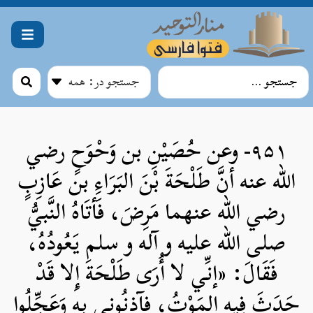
۹۵۱- وعن حُصَيْنِ بن وَحْوَحٍ رضي
الله عنه أنَّ طَلْحَةَ بْنَ البَرَاءِ بن عَازِبٍ
رضي الله عنهما مَرِضَ، فَأتَاهُ النَّبيُّ
صلی الله علیه و آله و سلم يَعُودُهُ،
فَقَالَ: «إنِّي لا أُرَى طَلْحَةَ إِلا قَدْ
حَدَثَ فِيهِ المَوْتُ، فآذِنُوني بِهِ وَعَجِّلُوا