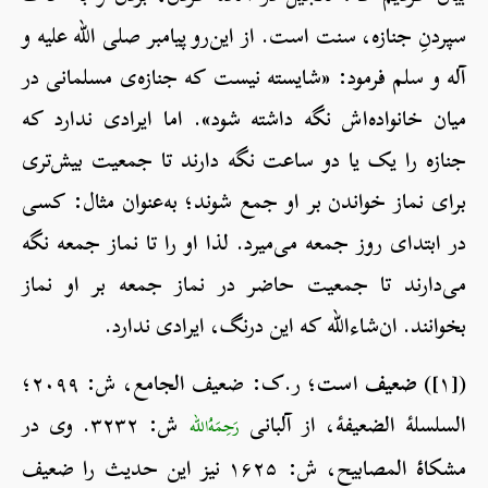
سپردنِ جنازه، سنت است. از این‌رو پیامبر صلی الله علیه و
آله و سلم فرمود: «شایسته‌ نیست که جنازه‌ی مسلمانی در
میان خانواده‌اش نگه داشته شود». اما ایرادی ندارد که
جنازه را یک یا دو ساعت نگه دارند تا جمعیت بیش‌تری
برای نماز خواندن بر او جمع شوند؛ به‌عنوان مثال: کسی
در ابتدای روز جمعه می‌میرد. لذا او را تا نماز جمعه نگه
می‌دارند تا جمعیت حاضر در نماز جمعه بر او نماز
بخوانند. ان‌شاءالله که این درنگ، ایرادی ندارد.
([۱])
ضعیف است؛
ر.ک: ضعیف الجامع، ش: ۲۰۹۹؛
السلسلۀ الضعیفۀ، از آلبانی
ش: ۳۲۳۲. وی در
رَحِمَهُ‌الله
مشکاۀ المصابیح، ش: ۱۶۲۵ نیز این حدیث را ضعیف