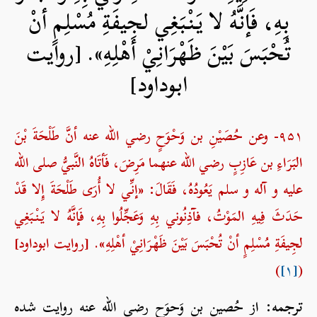
بِهِ، فَإنَّهُ لا يَنْبَغِي لجِيفَةِ مُسْلِمٍ أنْ
تُحْبَسَ بَيْنَ ظَهْرَانِيْ أهْلِهِ». [روایت
ابوداود]
۹۵۱- وعن حُصَيْنِ بن وَحْوَحٍ رضي الله عنه أنَّ طَلْحَةَ بْنَ
البَرَاءِ بن عَازِبٍ رضي الله عنهما مَرِضَ، فَأتَاهُ النَّبيُّ صلی الله
علیه و آله و سلم يَعُودُهُ، فَقَالَ: «إنِّي لا أُرَى طَلْحَةَ إِلا قَدْ
حَدَثَ فِيهِ المَوْتُ، فآذِنُوني بِهِ وَعَجِّلُوا بِهِ، فَإنَّهُ لا يَنْبَغِي
لجِيفَةِ مُسْلِمٍ أنْ تُحْبَسَ بَيْنَ ظَهْرَانِيْ أهْلِهِ». [روایت ابوداود]
)
[۱]
(
ترجمه:
از حُصین بن وَحوَح رضي الله عنه روایت شده