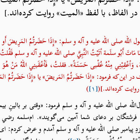
 الفاظ، با لفظ «الميت» روایت کرده‌اند.]
الله صلی الله علیه و آله و سلم: «إِذَا حَضَرتُمُ المَرِيضَ أَو المَيّ
لَمَّا مَاتَ أَبُو سلَمة أتَيْتُ النَّبِيَّ صلی الله علیه و آله و سلم فَقُلتُ:
، وَأعْقِبْنِي مِنْهُ عُقْبى حَسَنَةً». فقلتُ، فَأعْقَبنِي اللهُ مَنْ هُوَ خَي
‌که فرمود: «إِذَا حَضَرتُمُ المَريضَ» یا «إِذَا حَضَرتُمُ المَيّ
ایت کرده‌اند.](
[۱]
)
له صلی الله علیه و آله و سلم فرمود: «وقتی بر بالینِ بیم
رشتگان بر دعای شما آمین می‌گویند». ام‌سلمه رضي ال
 پیامبر صلی الله علیه و آله و سلم آمدم و عرض کردم: ای