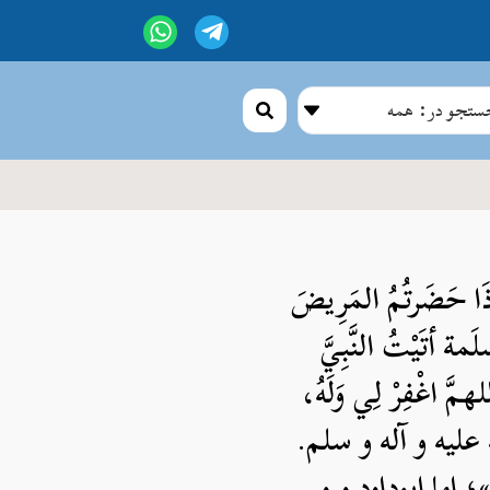
تجو در: همه
 حَضَرتُمُ المَرِيضَ
َمة أتَيْتُ النَّبِيَّ
َ اغْفِرْ لِي وَلَهُ،
الله علیه و آله و سلم.
؛ اما ابوداود و و