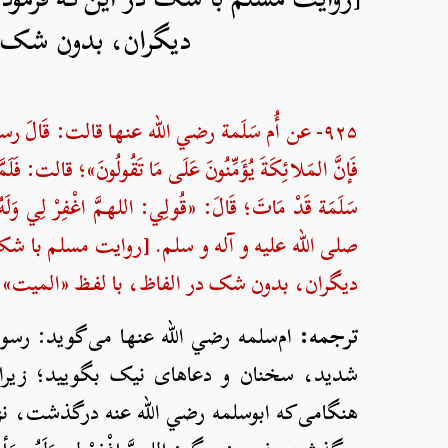
دیگران، بدون شک در
۹۲۵- عن أُم سَلَمة رضي الله عنها قالت: قَالَ رسول 
فَإنَّ المَلائِكَةَ يُؤَمِّنُونَ عَلَى مَا تَقُولُونَ»؛ قالت: فَ
سَلَمَة قَدْ مَاتَ؛ قَالَ: «قُولِي: اللهمَّ اغْفِرْ لِي وَلَهُ
صلی الله علیه و آله و سلم. [روایت مسلم با شک در این
دیگران، بدون شک در الفاظ، با لفظ «الميت» رو
ترجمه:
ام‌سلمه رضي الله عنها می‌گوید: رسول‌ال
شدید، سخنان و دعاهای نیک بگویید؛ زیرا ف
هنگامی‌که ابوسلمه رضي الله عنه درگذشت، نزدِ