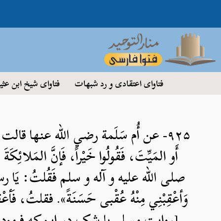
فتاوای اعتقادی و رد شبهات
فتاوای شیخ ابن عثی
۹۲۵- عن أُم سَلَمة رضي الله عنها قالت:
أَو المَيِّتَ، فَقُولُوا خَيْراً، فَإنَّ المَلائِكَةَ
صلی الله علیه و آله و سلم فَقُلتُ: يَا رسولَ الل
وَأعْقِبْنِي مِنْهُ عُقْبى حَسَنَةً». فقلتُ، فَأع
[روایت مسلم با شک در این‌که فرمود: «إِذَا