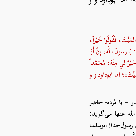
ِتَ، فَقُولُوا خَيْراً،
 يَا رسولَ الله، إنَّ أَبَا
ْرٌ لِي مِنْهُ: مُحَمَّداً
ِتَ»؛ اما ابوداود و و
ار – یا مُرده- حاضر
له عنها می‌گوید:
 رسول‌خدا! ابوسلمه