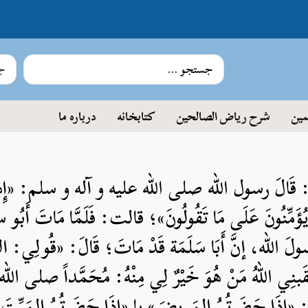
جس
مین
شرح ریاض الصالحین
کتابخانه
درباره ما
 قَالَ رسول الله صلی الله علیه و آله و سلم: «إِذَا
 يُؤَمِّنُونَ عَلَى مَا تَقُولُونَ»؛ قالت: فَلَمَّا مَاتَ أَبُو سل
ه، إنَّ أَبَا سَلَمَة قَدْ مَاتَ؛ قَالَ: «قُولِي: اللهمّ
ْقَبنِي اللهُ مَنْ هُوَ خَيْرٌ لِي مِنْهُ: مُحَمَّداً صلی 
 حَضَرتُمُ المَريضَ» یا «إِذَا حَضَرتُمُ المَيِّتَ»