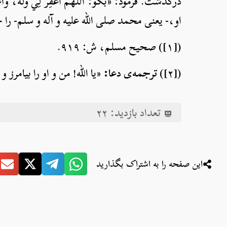
درگذشت. فرمود: «بگو: اللهمَّ اغْفِرْ لِي وَلَهُ، وَأعْقِب
او،- یعنی محمد صلی الله علیه و آله و سلم- را
([۱]) صحیح مسلم، ش: ۹۱۹.
([۲])
ترجمه‌ی دعا:
«یا الله! من و او را بیامرز
تعداد بازدید:
۲۲
این صفحه را به اشتراک بگذارید