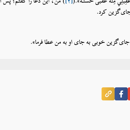
ْنِي مِنْهُ عُقْبى حَسَنَةً».(
[۲]
) من، این دعا را گفتم؛ پس ال
 جای‌گزین کرد.
 و جای‌گزین خوبی به جای او به من عطا فرما».