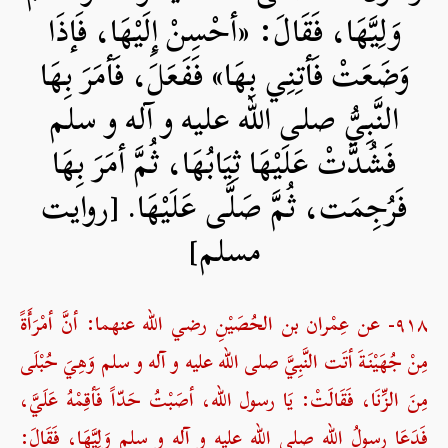
وَلِيَّهَا، فَقَالَ: «أحْسِنْ إِلَيْهَا، فَإذَا
وَضَعَتْ فَأتِنِي بِهَا» فَفَعَلَ، فَأمَرَ بِهَا
النَّبِيُّ صلی الله علیه و آله و سلم
فَشُدَّتْ عَلَيْهَا ثِيَابُهَا، ثُمَّ أمَرَ بِهَا
فَرُجِمَت، ثُمَّ صَلَّى عَلَيْهَا. [روایت
مسلم]
۹۱۸- عن عِمْران بن الحُصَيْنِ رضي الله عنهما: أنَّ أمْرَأَةً
مِنْ جُهَيْنَةَ أتَت النَّبِيَّ صلی الله علیه و آله و سلم وَهِيَ حُبْلَى
مِنَ الزِّنَا، فَقَالَتْ: يَا رسول الله، أصَبْتُ حَدّاً فَأقِمْهُ عَلَيَّ،
فَدَعَا رسولُ الله صلی الله علیه و آله و سلم وَلِيَّهَا، فَقَالَ: