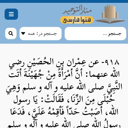
۹۱۸- عن عِمْران بن الحُصَيْنِ رضي
الله عنهما: أنَّ أمْرَأَةً مِنْ جُهَيْنَةَ أتَت
النَّبِيَّ صلی الله علیه و آله و سلم وَهِيَ
حُبْلَى مِنَ الزِّنَا، فَقَالَتْ: يَا رسول
الله، أصَبْتُ حَدّاً فَأقِمْهُ عَلَيَّ، فَدَعَا
رسولُ الله صلی الله علیه و آله و سلم