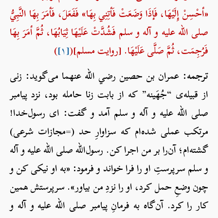
«أحْسِنْ إِلَيْهَا، فَإذَا وَضَعَتْ فَأتِنِي بِهَا» فَفَعَلَ، فَأمَرَ بِهَا النَّبِيُّ
صلی الله علیه و آله و سلم فَشُدَّتْ عَلَيْهَا ثِيَابُهَا، ثُمَّ أمَرَ بِهَا
فَرُجِمَت، ثُمَّ صَلَّى عَلَيْهَا. [روایت مسلم](
[۱]
)
ترجمه:
عمران بن حصین رضي الله عنهما می‌گوید: زنی
از قبیله‌ی “جُهَینه” که از بابت زنا حامله بود، نزد پیامبر
صلی الله علیه و آله و سلم آمد و گفت: ای رسول‌خدا!
مرتکب عملی شده‌ام که سزاوارِ حد (=مجازات شرعی)
گشته‌ام؛ آن‌را بر من اجرا کن. رسول‌الله صلی الله علیه و آله
و سلم سرپرستِ او را فرا خواند و فرمود: «به او نیکی کن و
چون وضعِ حمل کرد، او را نزدِ من بیاور». سرپرستش همین
کار را کرد. آن‌گاه به فرمانِ پیامبر صلی الله علیه و آله و