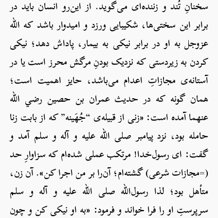
سخنانِ تُند و زننده‌ای می‌گوید. از این‌رو انسان باید در
برابر این سختی‌ها، شکیبایی ورزد و امیدوار باشد که الله
عزوجل به او در برابر نیکی به بیمار، پاداش دهد؛ نیکی
کردن به زیردستی که نزدیک بودنِ مرگش محرز است یا در
آستانه‌ی مجازاتِ اعدام می‌باشد، حایز اهمیت است؛
همان گونه که در حدیث عمران بن حصین رضي الله
عنهما آمده است: «زنی از قبیله‌ی “جُهَینه” که از بابت زنا
حامله بود، نزد پیامبر صلی الله علیه و آله و سلم آمد و
گفت: ای رسول‌خدا! مرتکب عملی شده‌ام که سزاوارِ حد
(=مجازات شرعی) گشته‌ام؛ آن‌را بر من اجرا کن». آن زن،
متأهل بود؛ لذا رسول‌الله صلی الله علیه و آله و سلم
سرپرستِ او را فرا خواند و فرمود: «به او نیکی کن و چون