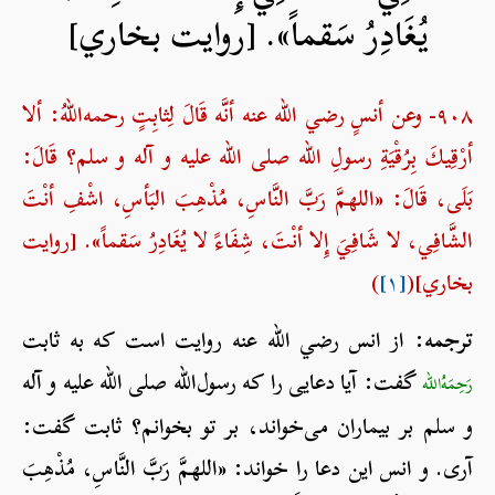
يُغَادِرُ سَقماً». [روایت بخاري]
۹۰۸- وعن أنسٍ رضي الله عنه أنَّه قَالَ لِثابِتٍ رحمه‌اللهُ: ألا
أرْقِيكَ بِرُقْيَةِ رسولِ الله صلی الله علیه و آله و سلم؟ قَالَ:
بَلَى، قَالَ: «اللهمَّ رَبَّ النَّاسِ، مُذْهِبَ البَأسِ، اشْفِ أنْتَ
الشَّافِي، لا شَافِيَ إِلا أنْتَ، شِفَاءً لا يُغَادِرُ سَقماً». [روایت
بخاري](
[۱]
)
ترجمه:
از انس رضي الله عنه روایت است که به ثابت
گفت: آیا دعایی را که رسول‌الله صلی الله علیه و آله
رَحِمَهُ‌الله
و سلم بر بیماران می‌خواند، بر تو بخوانم؟ ثابت گفت:
آری. و انس این دعا را خواند: «اللهمَّ رَبَّ النَّاسِ، مُذْهِبَ