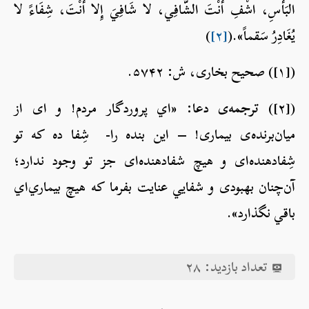
البَأسِ، اشْفِ أنْتَ الشَّافِي، لا شَافِيَ إِلا أنْتَ، شِفَاءً لا
يُغَادِرُ سَقماً».(
[۲]
)
([۱]) صحیح بخاری، ش: ۵۷۴۲.
([۲])
ترجمه‌ی دعا:
«اي پروردگار مردم! و ای از
میان‌برنده‌ی بیماری! – این بنده را- شِفا ده که تو
شِفادهنده‌ای و هیچ شفادهنده‌ای جز تو وجود ندارد؛
آن‌چنان بهبودی و شفايي عنايت بفرما كه هيچ‌ بيماري‌اي
باقي نگذارد».
تعداد بازدید:
۲۸