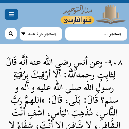
۹۰۸- وعن أنسٍ رضي الله عنه أنَّه قَالَ
لِثابِتٍ رحمه‌اللهُ: ألا أرْقِيكَ بِرُقْيَةِ
رسولِ الله صلی الله علیه و آله و
سلم؟ قَالَ: بَلَى، قَالَ: «اللهمَّ رَبَّ
النَّاسِ، مُذْهِبَ البَأسِ، اشْفِ أنْتَ
الشَّافِي، لا شَافِيَ إِلا أنْتَ، شِفَاءً لا