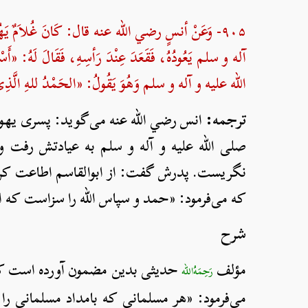
۹۰۵- وَعَنْ أنسٍ رضي الله عنه قال: كَانَ غُلاَمٌ يَهُ
آله و سلم يَعُودُهُ، فَقَعَدَ عِنْدَ رَأسِهِ، فَقَالَ لَهُ: «أَسْلِ
الله علیه و آله و سلم وَهُوَ يَقُولُ: «الحَمْدُ للهِ الَّذ
ترجمه:
انس رضي الله عنه می‌گوید: پسری یهودی 
صلی الله علیه و آله و سلم به عیادتش رفت و 
نگریست. پدرش گفت: از ابوالقاسم اطاعت کن. لذ
که می‌فرمود: «حمد و سپاس الله را سزاست که ا
شرح
مؤلف
حدیثی بدین مضمون آورده است که عل
رَحِمَهُ‌الله
می‌فرمود: «هر مسلمانی که بامداد مسلمانی را 