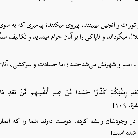
 تورات و انجیل می­بینند، پیروی می­کنند؛ پیامبری که به سوی 
ال می­گرداند و ناپاکی را بر آنان حرام می­نماید و تکالیف سن
 را با اسم و شهرتش می‌شناختند؛ اما حسادت و سرکشی، آنان ر
 بَعۡدِ إِيمَٰنِكُمۡ كُفَّارًا حَسَدٗا مِّنۡ عِندِ أَنفُسِهِم مِّنۢ بَعۡدِ مَا ت
]
 وجودشان ریشه کرده، دوست دارند شما را که ایمان آ
ن شده است!