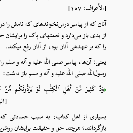
[الأعراف: ١٥٧]
آنان که از پیامبر درس‌نخوانده­ای که نامش را در
از بدی باز می‌دارد و نعمت­های پاک را برایشان حل
را که بر عهده­ی آنان بود، از آنان رفع می­کند.
یعنی: آن‌ها، پیامبر صلی الله علیه و آله و سلم
رسول‌الله صلی الله علیه و آله و سلم باز داشت:
وَدَّ كَثِيرٞ مِّنۡ أَهۡلِ ٱلۡكِتَٰبِ لَوۡ يَرُدُّونَكُم مِّنۢ
﴿
[البقرة: ١٠٩
بسیاری از اهل کتاب، به سبب حسادتی که در
بازگردانند؛ هرچند حق و حقیقت برایشان روش