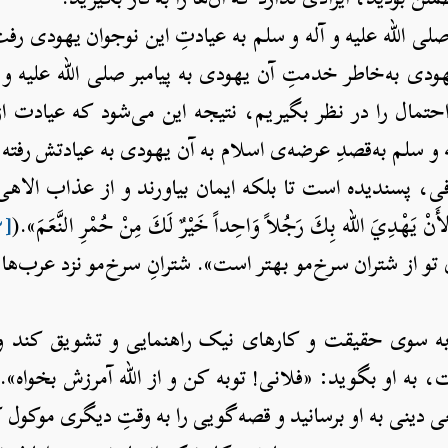
ی الله علیه و آله و سلم به عیادتِ این نوجوان یهودی رفت.
یهودی به‌خاطر خدمتِ آن یهودی به پیامبر صلی الله علیه و 
تمال را در نظر بگیریم، نتیجه این می‌شود که عیادت از
ه و سلم به‌قصدِ عرضه‌ی اسلام به آن یهودی به عیادتش رفته
ی، پسندیده است تا بلکه ایمان بیاورند و از عذاب الاهی 
ِيَ الله بِكَ رَجُلاً وَاحِداً خَيْرٌ لَكَ مِنْ حُمْرِ النَّعَمَ».(
[۲]
تو از شتران سرخ‌مو بهتر است». شترانِ سرخ‌مو نزد عرب‌ها 
 به سوی حقیقت و کارهای نیک راهنمایی و تشویق کند و
، به او بگوید: «فلانی! توبه کن و از الله آمرزش بخواه».
ی دینی به او برسانید و قصه‌گویی را به وقتِ دیگری موکول 