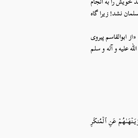
ند خویش را به انجام
لمان نشد! زیرا گاه
از ابوالقاسم پیروی
ه علیه و آله و سلم
وَيَنۡهَىٰهُمۡ عَنِ ٱلۡمُنكَرِ