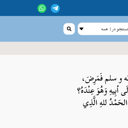
تجو در: همه
 آله و سلم فَمَرِضَ،
ى أبِيهِ وَهُوَ عِنْدَهُ؟
الحَمْدُ للهِ الَّذِي