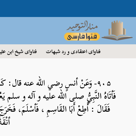
فتاوای اعتقادی و رد شبهات
فتاوای شیخ ابن عثی
۹۰۵- وَعَنْ أنسٍ رضي الله عنه قال: كَانَ
فَأتَاهُ النَّبِيُّ صلی الله علیه و آله و سلم يَعُودُهُ
فَقَالَ : أَطِعْ أَبَا القَاسِمِ ، فَأسْلَمَ، فَخ
أنْق