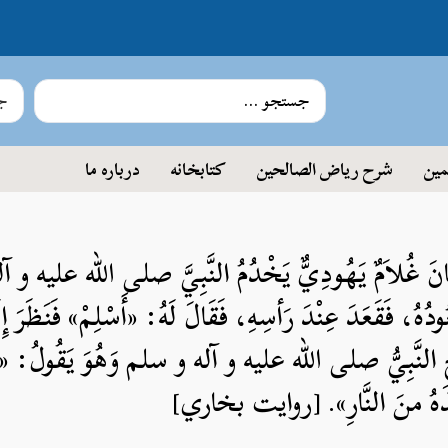
جس
مین
شرح ریاض الصالحین
کتابخانه
درباره ما
 غُلاَمٌ يَهُودِيٌّ يَخْدُمُ النَّبِيَّ صلی الله علیه و
، فَقَعَدَ عِنْدَ رَأسِهِ، فَقَالَ لَهُ: «أَسْلِمْ» فَنَظَرَ إِلَ
َرَجَ النَّبِيُّ صلی الله علیه و آله و سلم وَهُوَ يَقُولُ: «
َذَهُ منَ النَّارِ». [روایت بخاري]