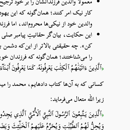
معمولاً والدین فرزندانشان را بر خود ترجی
کار نیک امر کنند؛ همان‌گونه که این یهو
والدین خود از نیکی‌ها محروم‌اند، اما فرزندا
این حکایت، بیان‌گر حقانیتِ پیامبر صلی ا
کن». چه حقیقتی بالاتر از این‌که دشمن به
را می‌شناختند؛ همان‌گونه که فرزندان خویش
ٱلَّذِينَ ءَاتَيۡنَٰهُمُ ٱلۡكِتَٰبَ يَعۡرِفُونَهُۥ كَمَا يَعۡرِفُونَ أَبۡنَآءَ
﴿
کسانی که به آن‌ها کتاب داده­ایم، محمد را می­
زیرا الله متعال می‌فرماید:
ٱلَّذِينَ يَتَّبِعُونَ ٱلرَّسُولَ ٱلنَّبِيَّ ٱلۡأُمِّيَّ ٱلَّذِي يَجِد
﴿
وَيُحِلُّ لَهُمُ ٱلطَّيِّبَٰتِ وَيُحَرِّمُ عَلَيۡهِمُ ٱلۡخَبَٰٓئِثَ وَيَض