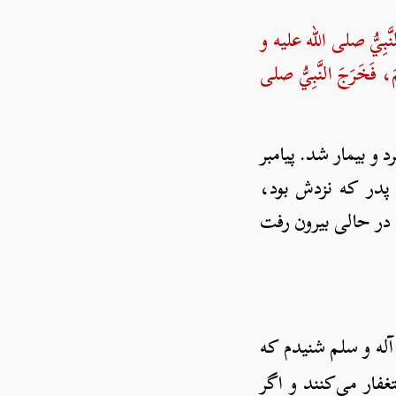
لنَّبِيُّ صلی الله علیه و
َمَ، فَخَرَجَ النَّبِيُّ صلی
و بیمار شد. پیامبر
 پدر که نزدش بود،
 در حالی بیرون رفت
آله و سلم شنیدم که
غفار می‌کنند و اگر