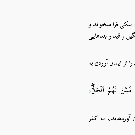
نیکی فرا می­خواند و
گین و قید و بندهایی
ا از ایمان آوردن به
َبَيَّنَ لَهُمُ ٱلۡحَقُّۖ
﴾
ورده­اید، به کفر