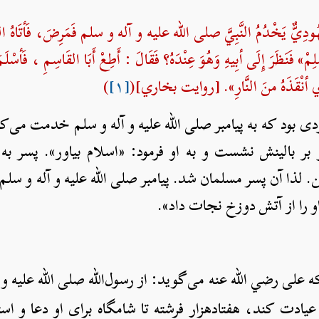
ودِيٌّ يَخْدُمُ النَّبِيَّ صلی الله علیه و آله و سلم فَمَرِضَ، فَأتَاهُ ا
مْ» فَنَظَرَ إِلَى أبِيهِ وَهُوَ عِنْدَهُ؟ فَقَالَ : أَطِعْ أَبَا القَاسِمِ ، فَأسْل
ِي أنْقَذَهُ منَ النَّارِ». [روایت بخاري](
[۱]
)
بود که به پیامبر صلی الله علیه و آله و سلم خدمت می‌کرد 
بر بالینش نشست و به او فرمود: «اسلام بیاور». پسر به
ا آن پسر مسلمان شد. پیامبر صلی الله علیه و آله و سلم
و را از آتش دوزخ نجات داد».
ی رضي الله عنه می‌گوید: از رسول‌الله صلی الله علیه و 
عیادت کند، هفتادهزار فرشته تا شامگاه برای او دعا و است