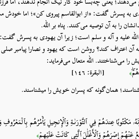
ح می‌دهند؛ یعنی چه‌بسا خود کار نیک انجام ندهند، اما فرز
دی به پسرش گفت: «از ابوالقاسم پیروی کن»؛ اما خودش مس
نشان را به آن توصیه می‌کنند. پناه بر الله.
لله علیه و آله و سلم است؛ زیرا آن یهودی به پسرش گفت: «
 آن اعتراف کند؟ روشن است که یهود و نصارا پیامبر صلی الل
 را می‌شناختند. الله متعال می‌فرماید:
هُمۡۖ
[البقرة: ١٤٦]
﴾
شناسند؛ همان‌گونه که پسران خویش را می­شناسند.
ُونَهُۥ مَكۡتُوبًا عِندَهُمۡ فِي ٱلتَّوۡرَىٰةِ وَٱلۡإِنجِيلِ يَأۡمُرُهُم بِٱلۡمَعۡرُوفِ 
َعُ عَنۡهُمۡ إِصۡرَهُمۡ وَٱلۡأَغۡلَٰلَ ٱلَّتِي كَانَتۡ عَلَيۡهِمۡ
﴾