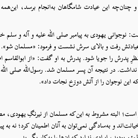
و چنان‌چه این عیادت شامگاهان به‌انجام برسد، این‌همه 
 نوجوانی یهودی به پیامبر صلی الله علیه و آله و سلم 
به عیادتش رفت و بالای سرش نشست و فرمود: «مسلمان شو».
ظرِ پدرش را جویا شود. پدرش به او گفت: «از ابوالقاسم ا
نداشت. در نتیجه آن پسر مسلمان شد. رسول‌الله صلی الله ع
که این نوجوان را از آتش دوزخ نجات داد».
است؛ البته مشروط به این‌که مسلمان از نیرنگِ یهودی، مط
یانت‌اند و به‌سادگی نمی‌توان به آنان اطمینان کرد؛ نه به پی
طمئن بودید، ایرادی ندارد که ان‌ها را به‌کار بگیرید.