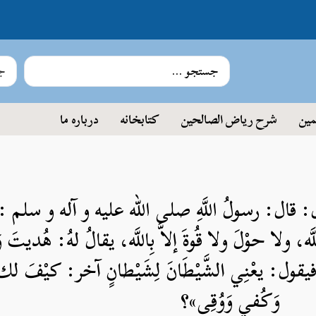
جس
مین
شرح ریاض الصالحین
کتابخانه
درباره ما
: قال: رسولُ اللَّهِ صلی الله علیه و آله و سلم : «م
اللَّه، ولا حوْلَ ولا قُوةَ إلاَّ بِاللَّه، يقالُ لهُ: هُديت
يقول: يعْنِي الشَّيْطَانَ لِشَيْطانٍ آخر: كيْفَ لك ب
وَكُفي وَوُقِى»؟