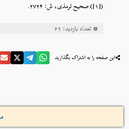
([۱]) صحیح ترمذی، ش: ۲۷۲۴.
تعداد بازدید:
۶۲
این صفحه را به اشتراک بگذارید
مش