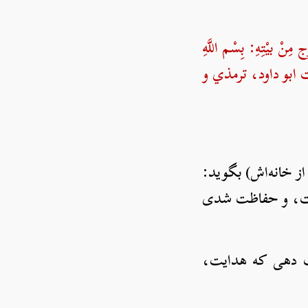
 بيْتِهِ: بِسْم اللَّهِ
روایت ابو داود، ترمذي و
 از خانه‌اش) بگوید:
ت، کفایت، و حفاظت شدی
یب دهی که هدایت،