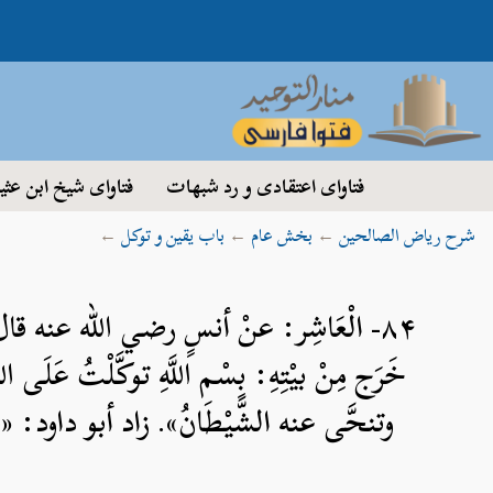
فتاوای اعتقادی و رد شبهات
فتاوای شیخ ابن عثی
شرح ریاض الصالحین
←
بخش عام
←
باب یقین و توکل
←
۸۴- الْعَاشِر: عنْ أنسٍ رضي الله عنه قال
خَرَج مِنْ بيْتِهِ: بِسْم اللَّهِ توكَّلْتُ عَلَى 
وتنحَّى عنه الشَّيْطَانُ». زاد أبو داود: «ف