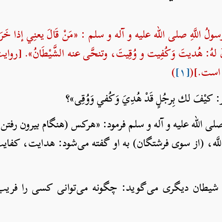
 اللَّهِ صلی الله علیه و آله و سلم : «مَنْ قَالَ يعنِي إذا خَرَج مِنْ
َه، يقالُ لهُ: هُديتَ وَكُفِيت و وُقِيتَ، وتنحَّى عنه الشَّيْطَانُ». [
است.](
[۱]
)
ر: كيْفَ لك بِرجُلٍ قَدْ هُدِيَ وَكُفي وَوُقِى»؟
لی الله علیه و آله و سلم فرمود: «هرکس (هنگام بیرون رفتن
 قُوةَ إلاَّ بِاللَّه، (از سوی فرشتگان) به او گفته می‌شود: هدای
 به شیطان دیگری می‌گوید: چگونه می‌توانی کسی را فر