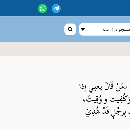
تجو در: همه
َنْ قَالَ يعنِي إذا
َ وَكُفِيت و وُقِيتَ،
ِرجُلٍ قَدْ هُدِيَ