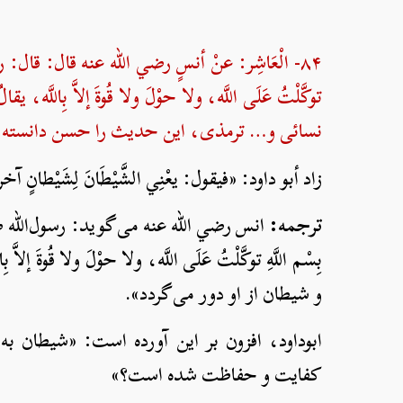
۸۴- الْعَاشِر: عنْ أنسٍ رضي الله عنه قال: قال: رسولُ
توكَّلْتُ عَلَى اللَّه، ولا حوْلَ ولا قُوةَ إلاَّ بِاللّ
نسائی و… ترمذی، این حدیث را حسن دانسته 
زاد أبو داود: «فيقول: يعْنِي الشَّيْطَانَ لِشَيْطانٍ آخ
ترجمه:
انس رضي الله عنه می‌گوید: رسول‌الله ص
بِسْم اللَّهِ توكَّلْتُ عَلَى اللَّه، ولا حوْلَ ولا
و شیطان از او دور می‌گردد».
ابوداود، افزون بر این آورده است: «شیطان
کفایت و حفاظت شده است؟»