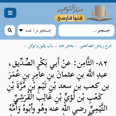
شرح ریاض الصالحین
←
بخش عام
←
باب یقین و توکل
←
۸۲- الثَّامِن: عنْ أبي بَكْرٍ الصِّدِّيق،
عبدِ اللَّه بنِ عثمانَ بنِ عامِرِ بنِ عُمَرَ
بن كعب بن سعد بْنِ تَيْمِ بْن مُرَّةَ بْنِ
كَعْبِ بْن لُؤيِّ بْنِ غَالِب الْقُرَشِيِّ
التَّيْمِيِّ رضي الله عنه وهُو وأبُوهُ وَأُمَّهُ