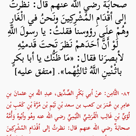
صحابَةٌ رضي الله عنهم قال: نظرتُ
إلى أقْدَامِ المُشْرِكِينَ ونَحنُ في الْغَارِ
وهُمْ علَى رؤوسنا فقلتُ: يا رسولَ اللَّهِ
لَوْ أَنَّ أحَدَهمْ نَظرَ تَحتَ قَدميْهِ
لأبصرَنا فقال: «مَا ظَنُّك يا أبا بكرٍ
باثْنْينِ اللَّهُ ثالثُِهْما». [متفق عليه]
۸۲- الثَّامِن: عنْ أبي بَكْرٍ الصِّدِّيق، عبدِ اللَّه بنِ عثمانَ بنِ
عامِرِ بنِ عُمَرَ بن كعب بن سعد بْنِ تَيْمِ بْن مُرَّةَ بْنِ كَعْبِ بْن
لُؤيِّ بْنِ غَالِب الْقُرَشِيِّ التَّيْمِيِّ رضي الله عنه وهُو وأبُوهُ وَأُمَّهُ
صحابَةٌ رضي الله عنهم قال: نظرتُ إلى أقْدَامِ المُشْرِكِينَ