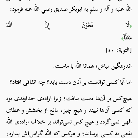
الله علیه و آله و سلم به ابوبکر صدیق رضي الله عنه فرمود:
لَا تَحۡزَنۡ إِنَّ ٱللَّهَ
﴿
مَعَنَاۖ
﴾
[التوبة: ٤٠]
اندوهگین مباش؛ همانا الله با ماست.
اما آیا کسی توانست بر آنان دست یابد؟ چه اتفاقی افتاد؟
هیچ‌کس بر آن‌ها دست نیافت؛ زیرا اراده‌ی خداوندی بود
که کسی آن‌ها نبیند و هیچ چیز، مانع از بخشش و عطای
الهی نمی‌گردد و هیچ کس نمی‌تواند بر خلاف اراده‌ی الله
نفعی به کسی برساند؛ و هرکس که الله گرامی‌اش بدارد،