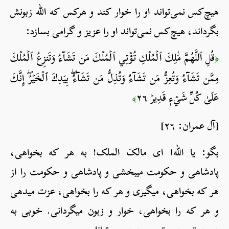
هیچ‌کس نمی‌تواند او را خوار کند و هرکس که الله زبونش
بگرداند، هیچ‌کس نمی‌تواند او را عزیز و گرامی بسازد:
قُلِ ٱللَّهُمَّ مَٰلِكَ ٱلۡمُلۡكِ تُؤۡتِي ٱلۡمُلۡكَ مَن تَشَآءُ وَتَنزِعُ ٱلۡمُلۡكَ
﴿
مِمَّن تَشَآءُ وَتُعِزُّ مَن تَشَآءُ وَتُذِلُّ مَن تَشَآءُۖ بِيَدِكَ ٱلۡخَيۡرُۖ إِنَّكَ
عَلَىٰ كُلِّ شَيۡءٖ قَدِيرٞ ٢٦
﴾
[آل عمران: ٢٦]
بگو: یا الله! ای مالکَ الملک! به هر که بخواهی،
پادشاهی و حکومت می­بخشی و پادشاهی و حکومت را از
هر که بخواهی، می­گیری و هر که را بخواهی، عزت می­دهی
و هر که را بخواهی، خوار و زبون می­گردانی. خوبی به