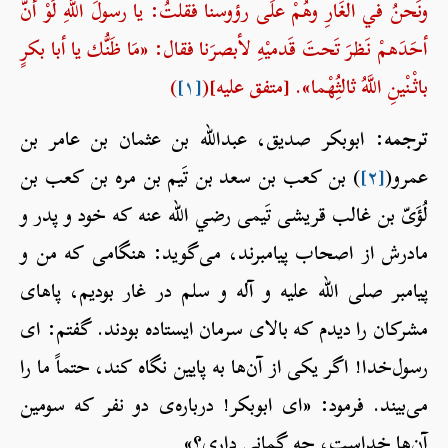
ونَحنُ في الْغَارِ وهُمْ علَى رؤوسنا فقلتُ: يا رسولَ اللَّهِ لَوْ أَنَّ
أحَدَهمْ نَظرَ تَحتَ قَدميْهِ لأبصرَنا فقال: «مَا ظَنُّك يا أبا بكرٍ
باثْنْينِ اللَّهُ ثالثُِهْما». [متفق عليه](
[۱]
)
ترجمه:
ابوبکر صدیق، عبدالله بن عثمان بن عامر بن
عمرو(
[۲]
) بن کعب بن سعد بن تَیم بن مره بن کعب بن
لُؤَیّ بن غالب قریشی تَیمی رضي الله عنه که خود و پدر و
مادرش از اصحاب پیامبرند، می‌گوید: هنگامی که من و
پیامبر صلی الله علیه و آله و سلم در غار بودیم، پاهای
مشرکان را دیدم که بالای سرمان ایستاده بودند. گفتم: ای
رسول‌خدا! اگر یکی از آن‌ها به پایین نگاه کند، حتماً ما را
می‌بیند. فرمود: «ای ابوبکر! درباره‌ی دو نفر که سومین
آن‌ها خداست، چه گمانی داری؟»