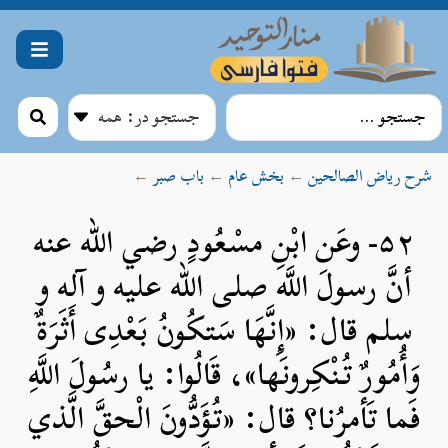
شرح ریاض الصالحین
←
بخش عام
←
باب صبر
←
۵۲- وعَن ابْنِ مسْعُودٍ رضي الله عنه
أنَّ رسولَ اللَّه صلی الله علیه و آله و
سلم قال: «إِنَّهَا سَتكُونُ بَعْدِى أَثَرَةٌ
وَأُمُورٌ تُنْكِرونَها»، قَالُوا: يا رسُولَ اللَّهِ
فَما تَأمرُنا؟ قال: «تُؤَدُّونَ الْحقَّ الَّذي