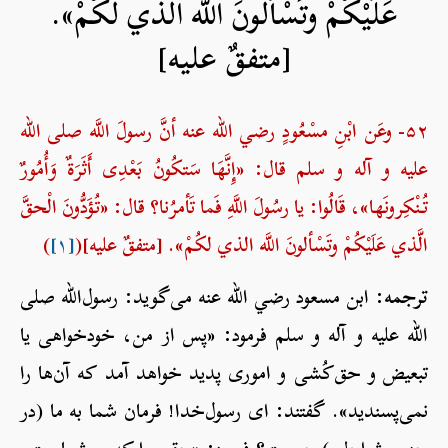
عَلَيْكُمْ وتَسْألونَ اللَّه الذي لكُمْ».
[متفقٌ عليه]
۵۲- وعَن ابْنِ مسْعُودٍ رضي الله عنه أنَّ رسولَ اللَّه صلی الله
علیه و آله و سلم قال: «إِنَّهَا سَتكُونُ بَعْدِى أَثَرَةٌ وَأُمُورٌ
تُنْكِرونَها»، قَالُوا: يا رسُولَ اللَّهِ فَما تَأمرُنا؟ قال: «تُؤَدُّونَ الْحقَّ
الَّذي عَلَيْكُمْ وتَسْألونَ اللَّه الذي لكُمْ». [متفقٌ عليه](
[۱]
)
ترجمه:
ابن مسعود رضي الله عنه می‌گوید: رسول‌الله صلی
الله علیه و آله و سلم فرمود: «پس از من، خودخواهی یا
تبعیض و حق‌کُشی و اموری پدید خواهد آمد که آن‌ها را
نمی‌پسندید». گفتند: ای رسول‌خدا! فرمان شما به ما (در