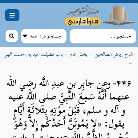
شرح ریاض الصالحین
←
بخش عام
←
باب فضیلت امید به رحمت الهی
←
۴۴۶- وعن جابِر بن عبدِ اللَّه رضي الله
عنهما أَنَّهُ سَمِعَ النَّبِيَّ صلی الله علیه
و آله و سلم، قَبْلَ موْتِهِ بِثَلاثَةِ أَيَّامٍ
يقول: «لا يَمُوتَنَّ أَحَدُكُم إِلاَّ وَهُوَ
يُحْسِنُ الظَّنَّ باللَّه عزوجل». [روایت