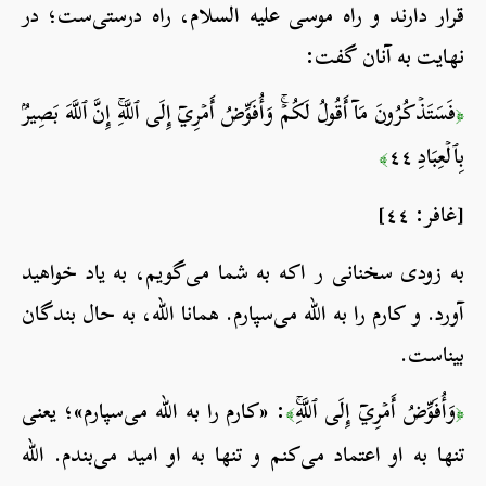
قرار دارند و راه موسی علیه السلام، راه درستی‌ست؛ در
نهایت به آنان گفت:
فَسَتَذۡكُرُونَ مَآ أَقُولُ لَكُمۡۚ وَأُفَوِّضُ أَمۡرِيٓ إِلَى ٱللَّهِۚ إِنَّ ٱللَّهَ بَصِيرُۢ
﴿
بِٱلۡعِبَادِ ٤٤
﴾
[غافر: ٤٤]
به زودی سخنانی ر اکه به شما می‌گویم، به یاد خواهید
آورد. و کارم را به الله می‌سپارم. همانا الله، به حال بندگان
بیناست.
وَأُفَوِّضُ أَمۡرِيٓ إِلَى ٱللَّهِۚ
: «کارم را به الله می‌سپارم»؛ یعنی
﴾
﴿
تنها به او اعتماد می‌کنم و تنها به او امید می‌بندم. الله