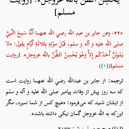
مسلم]
۴۴۶- وعن جابِر بن عبدِ اللَّه رضي الله عنهما أَنَّهُ سَمِعَ النَّبِيَّ
صلی الله علیه و آله و سلم، قَبْلَ موْتِهِ بِثَلاثَةِ أَيَّامٍ يقول: «لا
يَمُوتَنَّ أَحَدُكُم إِلاَّ وَهُوَ يُحْسِنُ الظَّنَّ باللَّه عزوجل». [روایت
مسلم](
[۱]
)
ترجمه:
از جابر بن عبدالله رضي الله عنهما روایت است
که سه روز پیش از وفات پیامبر صلی الله علیه و آله و سلم
از ایشان شنید که می‌فرمود: «هیچ کس از شما نمیرد، مگر
این‌که به الله عزوجل گمان نیکی داشته باشد».
([۱]) صحیح مسلم، ش: ۲۸۷۷.