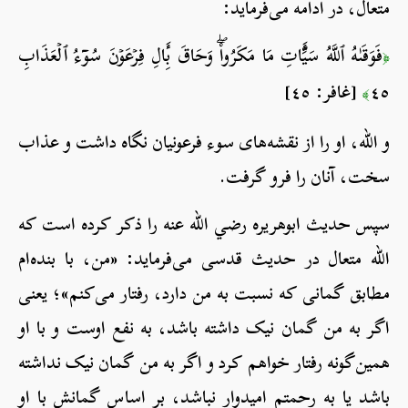
متعال، در ادامه می‌فرماید:
فَوَقَىٰهُ ٱللَّهُ سَيِّ‍َٔاتِ مَا مَكَرُواْۖ وَحَاقَ بِ‍َٔالِ فِرۡعَوۡنَ سُوٓءُ ٱلۡعَذَابِ
﴿
٤٥
[غافر: ٤٥]
﴾
و الله، او را از نقشه‌های سوء فرعونیان نگاه داشت و عذاب
سخت، آنان را فرو گرفت.
سپس حدیث ابوهریره رضي الله عنه را ذکر کرده است که
الله متعال در حدیث قدسی می‌فرماید: «من، با بنده‌ام
مطابق گمانی که نسبت به من دارد، رفتار می‌کنم»؛ یعنی
اگر به من گمان نیک داشته باشد، به نفع اوست و با او
همین‌گونه رفتار خواهم کرد و اگر به من گمان نیک نداشته
باشد یا به رحمتم امیدوار نباشد، بر اساس گمانش با او