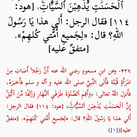
ٱلۡحَسَنَٰتِ يُذۡهِبۡنَ ٱلسَّيِّ‍َٔاتِۚ
[هود:
﴾
١١٤] فقال الرجل: أَلي هذا يَا رَسُولَ
اللهِ؟ قال: «لِجَميعِ أُمَّتي كُلهِمْ».
[متفقٌ عليه]
۴۳۹- وعن ابنِ مسعودٍ رضي الله عنه أَنَّ رَجُلاً أَصَابَ مِنَ
امْرَأَةٍ قُبْلَة فَأَتَى النَّبِيَّ صلی الله علیه و آله و سلم فأَخبَرَهُ،
فأَنزل اللَّهُ تعالى:
وَأَقِمِ ٱلصَّلَوٰةَ طَرَفَيِ ٱلنَّهَارِ وَزُلَفٗا مِّنَ ٱلَّيۡلِۚ
﴿
إِنَّ ٱلۡحَسَنَٰتِ يُذۡهِبۡنَ ٱلسَّيِّ‍َٔاتِۚ
[هود: ١١٤] فقال الرجل:
﴾
أَلي هذا يَا رَسُولَ اللهِ؟ قال: «لِجَميعِ أُمَّتي كُلهِمْ». [متفقٌ
عليه](
[۱]
)