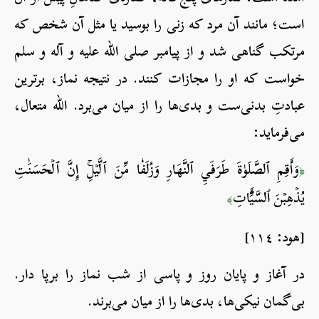
است؛ مانند آن مرد که زنی را بوسید یا مثل آن شخص که
مرتکب گناهی شد و از پیامبر صلی الله علیه و آله و سلم
خواست که او را مجازات کنند. در نتیجه نماز، برترین
عبادتِ بدنی‌ست و بدی‌ها را از میان می‌برد. الله متعال،
می‌فرماید:
وَأَقِمِ ٱلصَّلَوٰةَ طَرَفَيِ ٱلنَّهَارِ وَزُلَفٗا مِّنَ ٱلَّيۡلِۚ إِنَّ ٱلۡحَسَنَٰتِ
﴿
يُذۡهِبۡنَ ٱلسَّيِّ‍َٔاتِ
﴾
[هود: ١١٤]
در آغاز و پایان روز و پاسی از شب نماز را برپا دار.
بی‌گمان نیکی‌ها، بدی‌ها را از میان می‌برند.