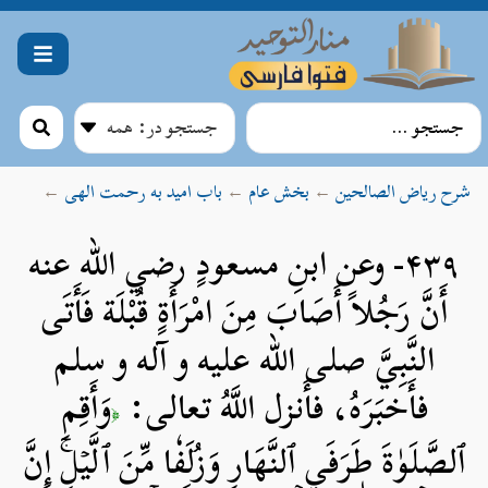
شرح ریاض الصالحین
←
بخش عام
←
باب امید به رحمت الهی
←
۴۳۹- وعن ابنِ مسعودٍ رضي الله عنه
أَنَّ رَجُلاً أَصَابَ مِنَ امْرَأَةٍ قُبْلَة فَأَتَى
النَّبِيَّ صلی الله علیه و آله و سلم
فأَخبَرَهُ، فأَنزل اللَّهُ تعالى:
وَأَقِمِ
﴿
ٱلصَّلَوٰةَ طَرَفَيِ ٱلنَّهَارِ وَزُلَفٗا مِّنَ ٱلَّيۡلِۚ إِنَّ