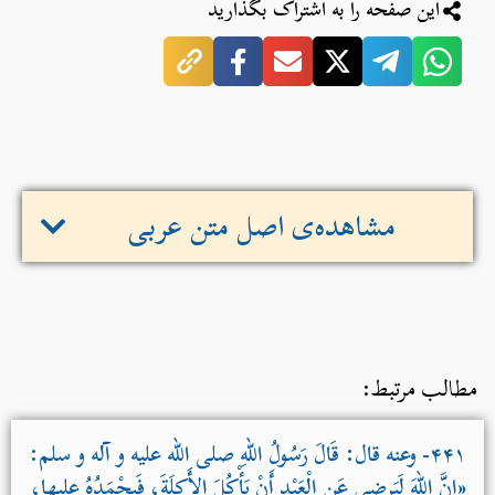
این صفحه را به اشتراک بگذارید
مشاهده‌ی اصل متن عربی
مطالب مرتبط:
۴۴۱- وعنه قال: قَالَ رَسُولُ اللهِ صلی الله علیه و آله و سلم:
«إِنَّ اللهَ لَيَرضی عَنِ الْعَبْدِ أَنْ يَأْكُلَ الأَكلَةَ، فَيحْمَدُهُ عليها،