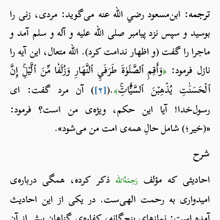
ترجمه:
ابن‌مسعود رضي الله عنه می‌گوید: مردی، زنی را
بوسید و سپس نزد پیامبر صلی الله علیه و آله و سلم آمد و
ماجرا را گفت (و اظهار ندامت کرد). الله متعال، این آیه را
نازل فرمود:
وَأَقِمِ ٱلصَّلَوٰةَ طَرَفَيِ ٱلنَّهَارِ وَزُلَفٗا مِّنَ ٱلَّيۡلِۚ إِنَّ
﴿
ٱلۡحَسَنَٰتِ يُذۡهِبۡنَ ٱلسَّيِّ‍َٔاتِۚ
.(
[۲]
) آن مرد گفت: ای
﴾
رسول‌خدا! آیا این حکم، ویژه‌ی من است؟ فرمود:
«(خیر؛) شامل حالِ همه‌ی امت من می‌شود».
شرح
احادیثی که مؤلف
ذکر کرده، همگی درباره‌ی
رَحِمَهُ‌الله
امیدواری به رحمت الهی‌ست. در یکی از این احادیث
آمده است: نمازهای پنج‌گانه، کفاره‌ی گناهانِ پیش از آن