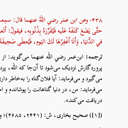
۴۳۸- وعن ابن عمَر رضي اللهُ عنهما قال: سمِعتُ رسول
حتَّى يَضَعَ كَنَفَهُ عَلَيه فَيُقَرِّرَهُ بِذُنُوبِه، فيقولُ
في الدُّنيَا، وَأَنَا أَغْفِرُهَا لَكَ اليَوم، فَيُعطَى صَحِ
ترجمه:
ابن‌عمر رضي الله عنهما می‌گوید: از ر
پروردگارش نزدیک می‌شود تا آن‌جا که الله، پر
می‌گیرد و می‌فرماید: آیا فلان‌گناه را به‌خاطر دار
می‌فرماید: من، در دنیا گناهانت را پوشاندم و امر
دریافت می‌کند».
([۱]) صحیح بخاری، ش: (۲۴۴۱، ۴۶۸۵)؛ و صحیح مسلم، ش:۲۷۶۸.