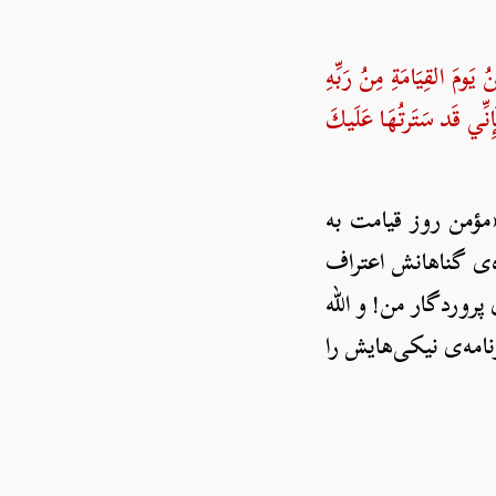
لقِيَامَةِ مِنُ رَبِّهِ
ِّي قَد سَتَرتُهَا عَلَيكَ
«مؤمن روز قیامت به
ه‌ی گناهانش اعتراف
 پروردگار من! و الله
نامه‌ی نیکی‌هایش را