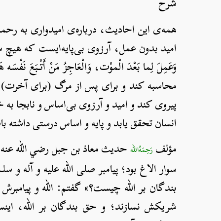
شرح
همه‌ی این احادیث، درباره‌ی امیدواری به رحم
امید بدون عمل، آرزوی
وَعَمِلَ لِما بَعْدَ الْموْت، وَالْعَاجِزُ مَنْ أَتْبَعَ نَفْسَه
محاسبه کند و برای پس از مرگ (برای آخرت)،
پیروی کند و امید و آرزوی بی‌اساس و نابجا به
انسان تحقق یابد و پایه و اساس درستی داشته با
مؤلف
حدیث معاذ بن جبل رضي الله عنه را
رَحِمَهُ‌الله
سوار الاغ بود؛ پیامبر صلی الله علیه و آله و سل
شر