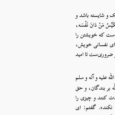
ک و شایسته باشد و
َيِّسُ مَنْ دَانَ نَفْسَه،
ست که خویشتن را
وهای نفسانی خویش،
و ضروری‌ست تا امید
ه علیه و آله و سلم
لله بر بندگان، و حق
ود: «حقّ الله بر بندگان، این‎ست که او را عبادت کنند و چیزی را
ند، عذاب نکند». گفتم: ای