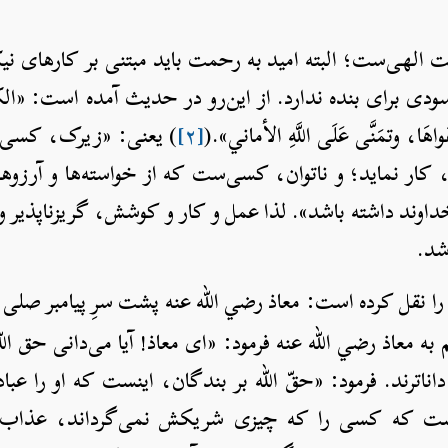
ت الهی‌ست؛ البته امید به رحمت باید مبتنی بر کارهای نی
 بی‌پایه‌ای‎ست که هیچ سودی برای بنده ندارد. از این‌رو در حدیث آمده است: «الك
 هَواهَا، وتمَنَّى عَلَى اللَّهِ الأماني».(
[۲]
) یعنی: «زیرک، کسی‌
 کار نماید؛ و ناتوان، کسی‌ست که از خواسته‌ها و آرز
 خداوند داشته باشد». لذا عمل و کار و کوشش، گریزناپذیر 
شد.
 نقل کرده است: معاذ رضي الله عنه پشت سرِ پیامبر صلی الل
م به معاذ رضي الله عنه فرمود: «ای معاذ! آیا می‌دانی حق ا
بندگان بر الله چیست؟» گفتم: الله و پیامبرش داناترند. فرم
یکش نسازند؛ و حق بندگان بر الله، این‎ست که کسی را که چیزی شریکش نمی‌گردا