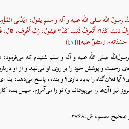
َ اللَّه صلی الله علیه و آله و سلم يقول: «يُدْنَى المُؤْمِنُ يَومَ ا
: أَتَعرفُ ذنبَ كَذا؟ أَتَعرفُ ذَنبَ كَذَا؟ فيقول: رَبِّ أَعْرِف، قال: فَإِن
يفَةَ حسَنَاته». [متفقٌ عليه](
[۱]
)
سول‌الله صلی الله علیه و آله و سلم شنیدم که می‌فرمود: 
ده‌ی رحمت و پوشش خود را بر روی او می‌نهد و از او دربار
ی؟ آیا فلان‌گناه را به‌یاد داری؟ و بنده، پاسخ می‌دهد: بله ای
وز نیز (آن‌ها را می‌پوشانم و) تو را می‌آمرزم. سپس بنده کار