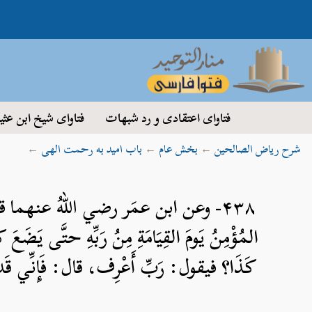
فتاوای اعتقادی و رد شبهات
فتاوای شیخ ابن عثی
شرح ریاض الصالحین
←
بخش عام
←
باب امید به رحمت الهی
←
۴۳۸- وعن ابن عمَر رضي اللهُ عنهما 
المُؤْمِنُ يَومَ القِيَامَةِ مِنُ رَبِّهِ حتَّى يَضَع
كَذَا؟ فيقول: رَبِّ أَعْرِف، قال: فَإِنِّي قَد سَت