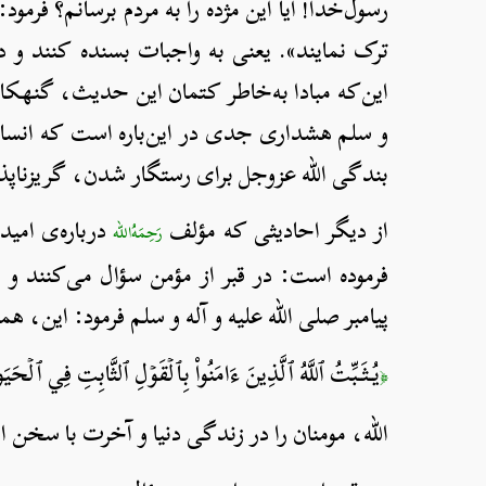
رسول‌خدا! آیا این مژده را به مردم برسانم؟ فرمود
ترک نمایند». یعنی به واجبات بسنده کنند و دی
این‌
و سلم هشداری جدی در این‌باره است که انسان ن
بندگی الله عزوجل برای رستگار شدن، گریزناپذ
از دیگر احادیثی که مؤلف
رَحِمَهُ‌الله
فرموده است: در قبر از مؤمن سؤال می‌کنند و
پیامبر صلی الله علیه و آله و سلم فرمود: این، ه
يُثَبِّتُ ٱللَّهُ ٱلَّذِينَ ءَامَنُواْ بِٱلۡقَوۡلِ ٱلثَّابِتِ فِي ٱلۡحَيَوٰة
﴿
الله، مومنان را در زندگی دنیا و آخرت با سخن اس