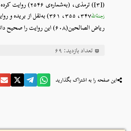
([۳]) ترمذی، (به‌شماره‌ی ۲۵۴۶) روایت کرده و آن را حسن دانسته است؛ و نیز روایت: ابن‌ماجه، ش: (۴۲۸۹)، و احمد (۵
۳۴۷، ۳۵۵، ۳۶۱) به‌نقل از بریده و روایت احمد (۱
رَحِمَهُ‌الله
ریاض الصالحین(۶۰۸) این روایت را صحیح دانسته است.
تعداد بازدید:
۶۹
این صفحه را به اشتراک بگذارید