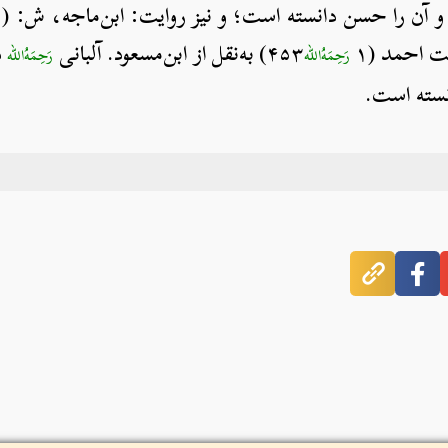
۴۵۳) به‌نقل از ابن‌مسعود. آلبانی
رَحِمَهُ‌الله
رَحِمَهُ‌الله