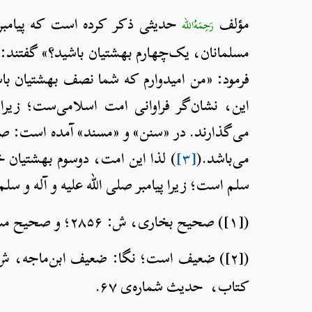
مؤلف
حدیثی ذکر کرده است که پیامبر ص
رَحِمَهُ‌الله
مسلمانان، یک‌چهارم بهشتیان باشید؟» گفتند: ب
فرمود: «من امیدوارم که شما نصف بهشتیان با
این، نشان‌گر فراوانی امت اسلامی‌ست؛ زیرا
می‌گذارند. در «سنن» و «مسند» آمده است: 
می‌باشد.(
[۳]
) لذا این امت، دوسوم بهشتیان خوا
سلم است؛ زیرا پیامبر صلی الله علیه و آله و س
([۱]) صحیح بخاری، ش: ۲۸۵۶؛ و صحیح مسلم، ش: ۳۰.
([۲]) ضعیف است؛ نگا: ضعیف ابن‌ماجه، ش: ۹۳۰؛ و ضعیف الجامع الصغیر، ش: ۴۳۰۵؛ از آلبانی
کتاب، حدیث شماره‌ی ۶۷.