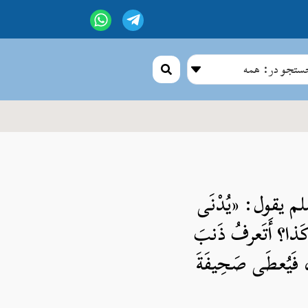
تجو در: همه
لم يقول: «يُدْنَى
بَ كَذا؟ أَتَعرفُ ذَنبَ
م، فَيُعطَى صَحِيفَةَ