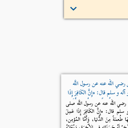
نس رضي الله عنه عن رسول اللَّه
ه و سلم قال: «إِنَّ الكَافِرَ إِذَا
مَ بِهَا طُعمَةً مِنَ الدُّنيَا، وَأَمَّا
س رضي الله عنه عن رسول اللَّه صلی
هَ تعالى يَدَّخِرُ لَهُ حَسَنَاتِهِ في
سلم قال: «إِنَّ الكَافِرَ إِذَا عَمِلَ
ا طُعمَةً مِنَ الدُّنيَا، وَأَمَّا المُؤمِن،
ُ رِزْقاً في الدُّنْيَا عَلى طَاعَتِهِ».
َخِرُ لَهُ حَسَنَاتِهِ في الآخِرَةِ، وَيُعْقِبُهُ