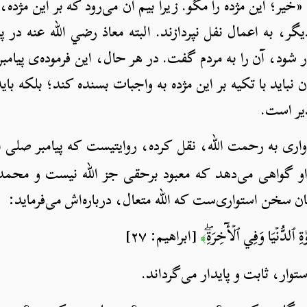
: «خیر؛ این مژده را مگو. زیرا بیم آن می‌رود که بر این مژده
گر، به اعمال نفل نپردازند. البته معاذ رضي الله عنه در 
که مبادا به‌خاطر کتمان این حدیث، گنه‎کار شود، آن را به مردم گفت. در هر حال، این فرموده
باید با تکیه بر این مژده به واجبات بسنده کند؛ بلکه بای
یر است.
در‎باره‌ی امیدواری به رحمت الله، نقل کرده، روا
 او گواهی می‌دهد که معبود برحقی جز الله نیست و محمد
مان سخن استواری‌ست که الله متعال، درباره‌اش می‌فرماید:
ِ ٱلدُّنۡيَا وَفِي ٱلۡأٓخِرَةِۖ
[ابراهيم: ٢٧]
﴾
توار، ثابت و پایدار می‌گرداند.