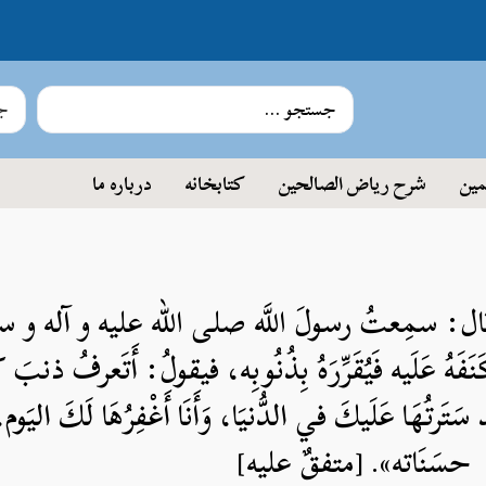
جس
مین
شرح ریاض الصالحین
کتابخانه
درباره ما
قال: سمِعتُ رسولَ اللَّه صلی الله علیه و آله و س
َ كَنَفَهُ عَلَيه فَيُقَرِّرَهُ بِذُنُوبِه، فيقولُ: أَتَعرفُ ذن
َرتُهَا عَلَيكَ في الدُّنيَا، وَأَنَا أَغْفِرُهَا لَكَ اليَو
حسَنَاته». [متفقٌ عليه]