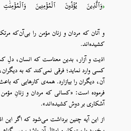
وَٱلَّذِينَ يُؤۡذُونَ ٱلۡمُؤۡمِنِينَ وَٱلۡمُؤۡمِنَٰ
﴿
[الأحزاب
و آنان که مردان و زنان مؤمن را بی‌آن‌که مر
کشیده‌اند.
اذیت و آزار، بدین معناست که انسان، دلِ کسی
کسی وارد نماید؛ فرقی نمی‌کند که به دیگران، 
آن، دیگران را بیازارد. همه‌ی کارهایی که باعث 
فرموده است: «کسانی که مردان و زنانِ مؤمن 
آشکاری بر دوش کشیده‌اند».
از این آیه چنین برداشت می‌شود که اگر این اذ
برخورد با ستمکار و امثال آن باشد، پس گناهی