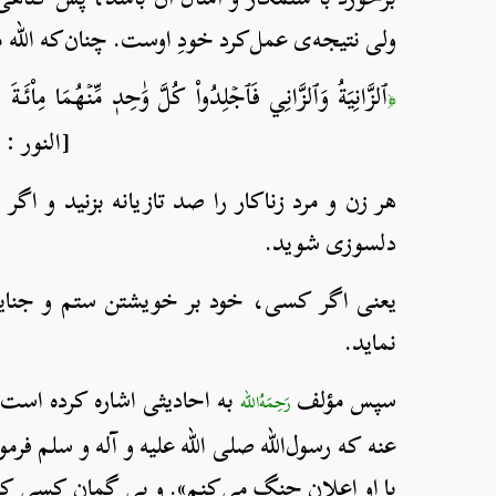
ولی نتیجه‌ی عمل‌کرد خودِ اوست. چنان‌که الله م
ٱلزَّانِيَةُ وَٱلزَّانِي فَٱجۡلِدُواْ كُلَّ وَٰحِدٖ مِّنۡهُمَا مِاْئَةَ
﴿
[النور : ٢]
هر زن و مرد زناکار را صد تازیانه بزنید و اگر 
دلسوزی شوید.
یعنی اگر کسی، خود بر خویشتن ستم و جنایت ک
نماید.
سپس مؤلف
به احادیثی اشاره کرده است 
رَحِمَهُ‌الله
عنه که رسول‌الله صلی الله علیه و آله و سلم ف
با او اعلان جنگ می‌کنم». و بی گمان کسی که