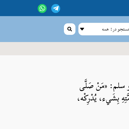
تجو در: همه
 و سلم: «مَنْ صَلَّى
ِمَّتِهِ بِشَيء، يُدْرِكْه،