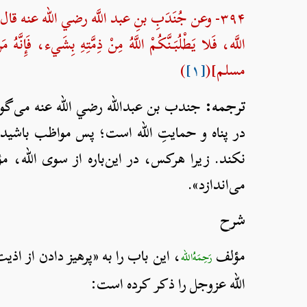
۳۹۴- وعن جُنَدَبِ بنِ عبد اللَّه رضي الله عنه قال: 
اللَّه، فَلا يَطْلُبَنَّكُمْ اللَّهُ مِنْ ذِمَّتِهِ بِشَيء، فَإِنَّ
مسلم](
[۱]
)
ترجمه:
جندب بن عبدالله رضي الله عنه می‌گوید
در پناه و حمایتِ الله است؛ پس مواظب باشید 
نکند. زیرا هرکس، در این‌باره‌ از سوی الله، م
می‌اندازد».
شرح
مؤلف
، این باب را به «پرهیز دادن از ا
رَحِمَهُ‌الله
الله عزوجل را ذکر کرده است: