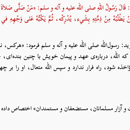
قَالَ رَسُولُ اللهِ صلی الله علیه و آله و سلم: «مَنْ صَلَّى صَلاَةَ الص
هُ مَنْ يَطْلُبْهُ مِنْ ذِمَّتِهِ بِشَيء، يُدْرِكْه، ثُمَّ يَكُبُّهُ عَلى وَجْهِهِ
: رسول‌الله صلی الله علیه و آله و سلم فرمود: «هرکس، ن
که الله، درباره‌ی عهد و پیمان خویش با چنین بنده‌ای، چ
ؤاخذه شود، راه فرار ندارد و سپس الله متعال، او را بر چ
ذیت و آزار مسلمانان، مستضعفان و مستمندان» اختصاص داده 