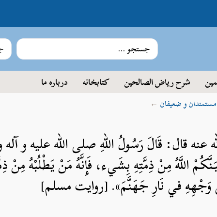
جس
مین
شرح ریاض الصالحین
کتابخانه
درباره ما
 مستمندان و ضعیفان
←
له عنه قال: قَالَ رَسُولُ اللهِ صلی الله علیه و آله
َكُمْ اللَّهُ مِنْ ذِمَّتِهِ بِشَيء، فَإِنَّهُ مَنْ يَطْلُبْهُ مِنْ ذ
عَلى وَجْهِهِ في نَارِ جَهَنَّمَ». [روایت مسلم]