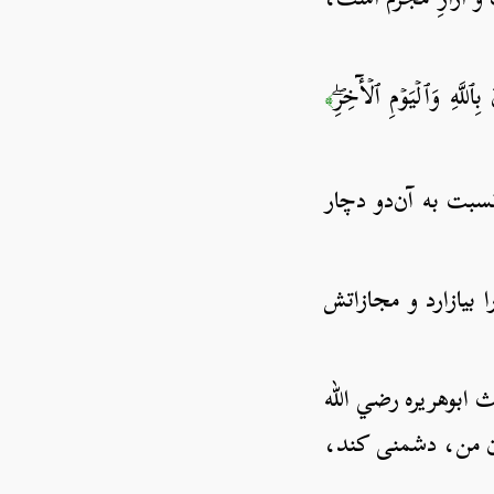
للَّهِ وَٱلۡيَوۡمِ ٱلۡأٓخِرِۖ
﴾
نسبت به آن‌دو دچار
بیازارد و مجازاتش
 ابوهریره رضي الله
تان من، دشمنی کند،