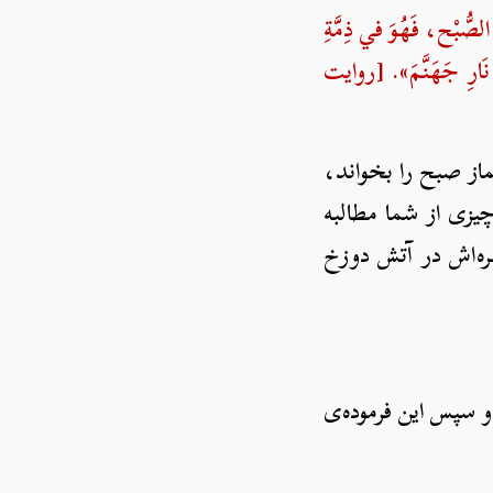
ُّبْح، فَهُوَ في ذِمَّةِ
 في نَارِ جَهَنَّمَ». [روایت
ماز صبح را بخواند،
یزی از شما مطالبه
هره‌اش در آتش دوزخ
و سپس این فرموده‌ی