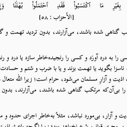
تِ بِغَيۡرِ مَا ٱكۡتَسَبُواْ فَقَدِ ٱحۡتَمَلُواْ بُهۡتَٰنٗا وَإِث
 : ٥٨]
تکب گناهی شده باشند، می‌آزارند، بدون تردید تهمت و گ
 را به درد آورَد و کسی را رنجیده‌خاطر سازد یا درد و ر
ناسزا بگوید یا تهمت بزند و یا با ضرب و شتم و حسادت و
اذیت و آزارِ مسلمان می‌شود، حرام است؛ زیرا الله متعال د
را بی‌آن‌که مرتکب گناهی شده باشند، می‌آزارند، بدون 
یت و آزار، بی‌مورد نباشد، مثلاً به‌خاطر اجرای حدود و 
 بر مجری قوانین شرع نخواهد بود؛ زیرا اگرچه باعث اذیت 