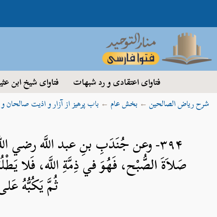
فتاوای اعتقادی و رد شبهات
فتاوای شیخ ابن عثی
شرح ریاض الصالحین
←
بخش عام
←
باب پرهیز از آزار و اذیت صالحان و
۳۹۴- وعن جُنَدَبِ بنِ عبد اللَّه رضي ال
صَلاَةَ الصُّبْح، فَهُوَ في ذِمَّةِ اللَّه، فَلا يَطْلُبَنّ
ثُمَّ يَكُبُّهُ 