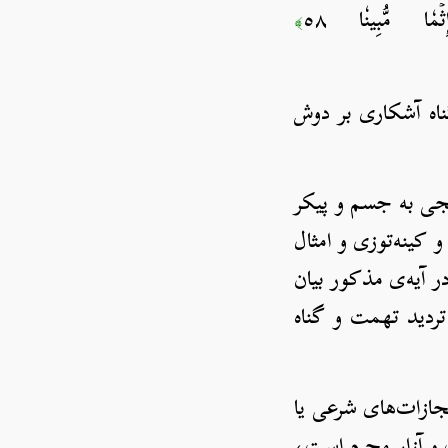
ۡمٗا مُّبِينٗا ٥٨
﴾
ناه آشکاری بر دوش
نجی به جسم و پیکر
 کینه‌توزی و امثال
ر آیه‌ی مذکور بیان
تردید تهمت و گناه
مجازات‌های شرعی یا
و آزارِ مجرم است،