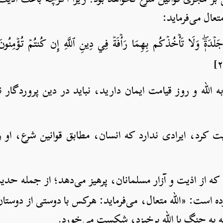
تعال می‌فرماید:
 جَلۡدَةٖۖ وَلَا تَأۡخُذۡكُم بِهِمَا رَأۡفَةٞ فِي دِينِ ٱللَّهِ إِن كُنتُمۡ تُؤۡمِنُونَ بِٱ
به الله و روز قیامت ایمان دارید، نباید در دین پروردگار 
رد، ایرادی ندارد که انسان، مطابق قوانین شرع، او را 
که از اذیت و آزار مسلمانان، پرهیز می‌دهد؛ از جمله حدیث
رموده است: «الله متعال، می‌فرماید: هرکس با دوستی از دوس
 به جنگ با الله برخیزد، شکست می‌خورد.