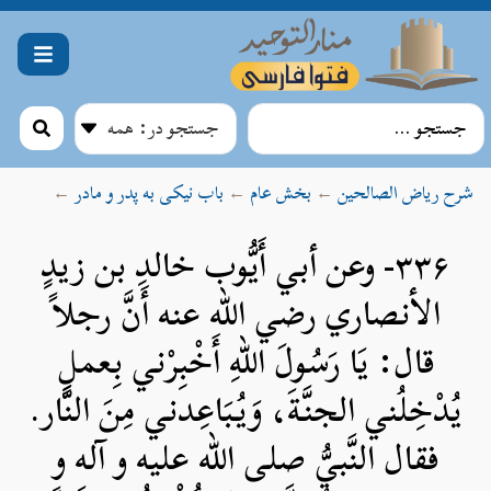
شرح ریاض الصالحین
←
بخش عام
←
باب نیکی به پدر و مادر
←
۳۳۶- وعن أبي أَيُّوب خالدِ بن زيدٍ
الأنصاري رضي الله عنه أَنَّ رجلاً
قال: يَا رَسُولَ اللهِ أَخْبِرْني بِعملٍ
يُدْخِلُني الجنَّةَ، وَيُبَاعِدني مِنَ النَّار.
فقال النَّبيُّ صلی الله علیه و آله و