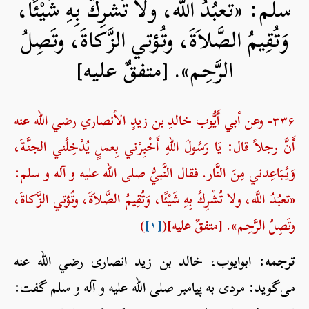
سلم: «تعبُدُ اللَّه، ولا تُشْرِكُ بِهِ شَيْئًا،
وَتُقِيمُ الصَّلاَةَ، وتُؤتي الزَّكاةَ، وتَصِلُ
الرَّحِم». [متفقٌ عليه]
۳۳۶- وعن أبي أَيُّوب خالدِ بن زيدٍ الأنصاري رضي الله عنه
أَنَّ رجلاً قال: يَا رَسُولَ اللهِ أَخْبِرْني بِعملٍ يُدْخِلُني الجنَّةَ،
وَيُبَاعِدني مِنَ النَّار. فقال النَّبيُّ صلی الله علیه و آله و سلم:
«تعبُدُ اللَّه، ولا تُشْرِكُ بِهِ شَيْئًا، وَتُقِيمُ الصَّلاَةَ، وتُؤتي الزَّكاةَ،
وتَصِلُ الرَّحِم». [متفقٌ عليه](
[۱]
)
ترجمه:
ابوایوب، خالد بن زید انصاری رضي الله عنه
می‌گوید: مردی به پیامبر صلی الله علیه و آله و سلم گفت: