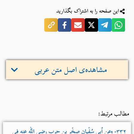
این صفحه را به اشتراک بگذارید
مشاهده‌ی اصل متن عربی
مطالب مرتبط:
۳۳۲- وعن أبي سُفْيان صخْر بنِ حربٍ رضي الله عنه في