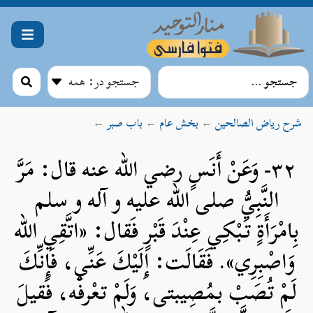
شرح ریاض الصالحین
←
بخش عام
←
باب صبر
←
۳۲- وَعَنْ أَنَسٍ رضي الله عنه قال: مَرَّ
النَّبِيُّ صلی الله علیه و آله و سلم
بِامْرَأَةٍ تَبْكِي عِنْدَ قَبْرٍ فَقال: «اتَّقِي الله
وَاصْبِرِي». فَقَالَت: إِلَيْكَ عَنِّي، فَإِنِّكَ
لَمْ تُصَبْ بمُصِيبتى، وَلَمْ تعْرفْه، فَقيلَ