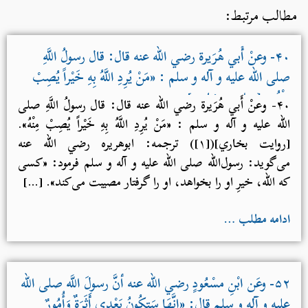
مطالب مرتبط:
۴۰- وعنْ أَبي هُرَيرة رضي الله عنه قال: قال رسولُ اللَّهِ
صلی الله علیه و آله و سلم : «مَنْ يُرِدِ اللَّهُ بِهِ خَيْراً يُصِبْ
مِنْهُ». [روایت بخاري]
۴۰- وعنْ أَبي هُرَيرة رضي الله عنه قال: قال رسولُ اللَّهِ صلی
الله علیه و آله و سلم : «مَنْ يُرِدِ اللَّهُ بِهِ خَيْراً يُصِبْ مِنْهُ».
[روایت بخاري]([۱]) ترجمه: ابوهریره رضي الله عنه
می‌گوید: رسول‌الله صلی الله علیه و آله و سلم فرمود: «کسی
که الله، خیرِ او را بخواهد، او را گرفتار مصیبت می‌کند». […]
ادامه مطلب …
۵۲- وعَن ابْنِ مسْعُودٍ رضي الله عنه أنَّ رسولَ اللَّه صلی الله
علیه و آله و سلم قال: «إِنَّهَا سَتكُونُ بَعْدِى أَثَرَةٌ وَأُمُورٌ