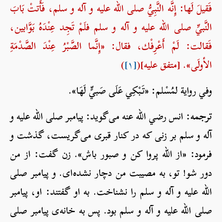
فَقيلَ لَها: إِنَّه النَّبِيُّ صلی الله علیه و آله و سلم، فَأَتتْ بَابَ
النَّبيِّ صلی الله علیه و آله و سلم فلَمْ تَجِد عِنْدَهُ بَوَّابين،
فَقالت: لَمْ أَعْرِفْك، فقال: «إِنَّما الصَّبْرُ عِنْدَ الصَّدْمَةِ
الأولَى». [متفق عليه](
[۱]
)
وفي رواية لمُسْلم: «تَبْكِي عَلَى صَبيٍّ لَهَا».
ترجمه:
انس رضي الله عنه می‌گوید: پیامبر صلی الله علیه و
آله و سلم بر زنی که در کنار قبری می‌گریست، گذشت و
فرمود: «از الله پروا کن و صبور باش». زن گفت: از من
دور شو! تو، به مصیبت من دچار نشده‌ای. و پیامبر صلی
الله علیه و آله و سلم را نشناخت. به او گفتند: او، پیامبر
صلی الله علیه و آله و سلم بود. پس به خانه‌ی پیامبر صلی