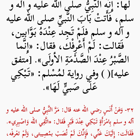
لَها: إِنَّه النَّبِيُّ صلی الله علیه و آله و
سلم، فَأَتتْ بَابَ النَّبيِّ صلی الله علیه
و آله و سلم فلَمْ تَجِد عِنْدَهُ بَوَّابين،
فَقالت: لَمْ أَعْرِفْك، فقال: «إِنَّما
الصَّبْرُ عِنْدَ الصَّدْمَةِ الأولَى». [متفق
عليه]( ) وفي رواية لمُسْلم: «تَبْكِي
عَلَى صَبيٍّ لَهَا».
۳۲- وَعَنْ أَنَسٍ رضي الله عنه قال: مَرَّ النَّبِيُّ صلی الله علیه و
آله و سلم بِامْرَأَةٍ تَبْكِي عِنْدَ قَبْرٍ فَقال: «اتَّقِي الله وَاصْبِرِي».
فَقَالَت: إِلَيْكَ عَنِّي، فَإِنِّكَ لَمْ تُصَبْ بمُصِيبتى، وَلَمْ تعْرفْه،