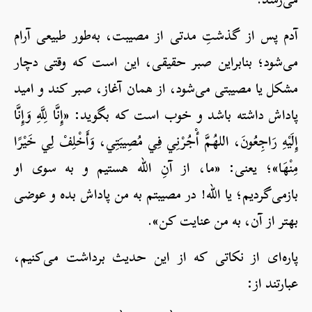
آدم پس از گذشتِ‌ مدتی از مصیبت، به‌طور طبیعی آرام
می‌شود؛ بنابراین صبر حقیقی، این است که وقتی دچار
مشکل یا مصیبتی می‌شود، از همان آغاز، صبر کند و امید
پاداش داشته باشد و خوب‌ است که بگوید: «إِنَّا لِلَّهِ وَإِنَّا
إِلَيْهِ رَاجِعُونَ، اللهُمَّ أْجُرْنِي فِي مُصِيبَتِي، وَأَخْلِفْ لِي خَيْرًا
مِنْهَا»؛ یعنی: «ما، از آنِ الله هستیم و به سوی او
بازمی‌گردیم؛ یا الله! در مصیبتم به من پاداش بده و عوضی
بهتر از آن، به من عنایت کن».
پاره‌ای از نکاتی که از این حدیث برداشت می‌کنیم،
عبارتند از: