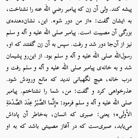
پیشه کند. ولی آن زن که پیامبر رضي الله عنه را نشناخت،
به ایشان گفت: «از من دور شو». این، نشان‌دهنده‌ی
بزرگی آن مصیبت است. پیامبر صلی الله علیه و آله و سلم
نیز از آن‌جا دور شد و رفت. سپس به آن زن گفتند که او،
رسول‌الله صلی الله علیه و آله و سلم بود. از این‌رو پشیمان
شد و به خانه‌ی پیامبر صلی الله علیه و آله و سلم رفت و
درب خانه، هیچ نگهبانی ندید که مانع ورودش شود.
عذرخواهی کرد و گفت: من، شما را نشناختم. پیامبر
صلی الله علیه و آله و سلم فرمود: «إِنَّما الصَّبْرُ عِنْدَ الصَّدْمَةِ
الأولَى»؛ یعنی: صبری که انسان، به‌خاطر آن پاداش
می‌یابد، صبری‌ست که در آغاز مصیبتی باشد که به او
می‌رسد.