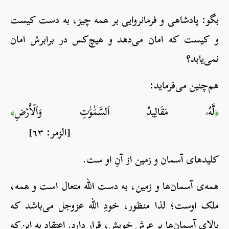
بگو: پادشاهی و فرمان‎روایی بر همه چیز، به دست کیست
و کیست که امان می‌دهد و هیچ‌کس در برابرش امان
نمی‌یابد؟
هم‌چنین می‌فرماید:
لَّهُۥ مَقَالِيدُ ٱلسَّمَٰوَٰتِ وَٱلۡأَرۡضِ
﴾
﴿
[الزمر: ٦٣]
کلیدهای آسمان و زمین از آنِ او ست.
همه‌ی آسمان‌ها و زمین، به دست الله متعال است و همه،
ملک اوست؛ لذا منظور، خودِ الله عزوجل می‌باشد که
بالای آسمان‌ها بر عرش خویش، قرار دارد. اعتقاد به این‌که