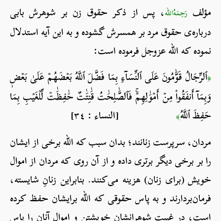
مؤلف
، پس از ذکر حقوق زن بر شوهرش بابی
رَحِمَهُ‌الله
درباره‌ی حقوق مرد بر همسرش گشوده و به این آیه استدلال
نموده که الله عزوجل فرموده است:
ٱلرِّجَالُ قَوَّٰمُونَ عَلَى ٱلنِّسَآءِ بِمَا فَضَّلَ ٱللَّهُ بَعۡضَهُمۡ عَلَىٰ بَعۡضٖ
﴿
وَبِمَآ أَنفَقُواْ مِنۡ أَمۡوَٰلِهِمۡۚ فَٱلصَّٰلِحَٰتُ قَٰنِتَٰتٌ حَٰفِظَٰتٞ لِّلۡغَيۡبِ بِمَا
حَفِظَ ٱللَّهُ
[النساء : ٣٤]
﴾
مردان، سرپرست زنانند؛ بدان سبب که الله برخی از ایشان
را بر برخی دیگر برتری داده و از آن روی که مردان از اموال
خویش (برای زنان) هزینه می‌کنند. بنابراین زنانِ شایسته،
فرمان‌بردارند و به پاس حقوقی که الله برایشان حفظ کرده
است، در غیبت شوهرانشان خویشتن و اموال آنان را پاس