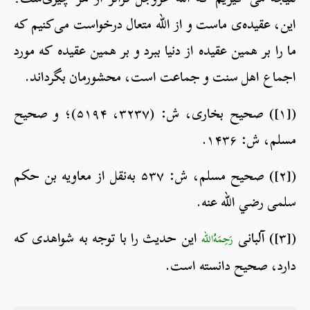
این، عقیده‌ی ماست و از الله متعال درخواست می‌کنیم که
ما را بر همین عقیده از دنیا ببرد و بر همین عقیده که مورد
اجماع اهل سنت و جماعت است، محشورمان بگرداند.
([۱]) صحیح بخاری، ش: (۳۲۳۷، ۵۱۹۴)؛ و صحیح
مسلم، ش: ۱۴۳۶.
([۲]) صحیح مسلم، ش: ۵۳۷ به‌نقل از معاویه بن حکم
سلمی رضي الله عنه.
([۳]) آلبانی
این حدیث را با توجه به شواهدی که
رَحِمَهُ‌الله
دارد، صحیح دانسته است.