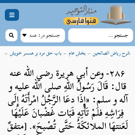
شرح ریاض الصالحین
←
بخش عام
←
باب حق مرد بر همسر خویش
←
۲۸۶- وعن أبي هريرة رضي الله عنه
قال: قَالَ رَسُولُ اللهِ صلی الله علیه و
آله و سلم: «إِذَا دعَا الرَّجُلُ امْرأَتَهُ إِلَى
فِرَاشِهِ فلَمْ تَأْتِهِ فَبَات غَضْبانَ عَلَيْهَا
لَعَنتهَا الملائكَةُ حَتَّى تُصْبحَ». [متفقٌ