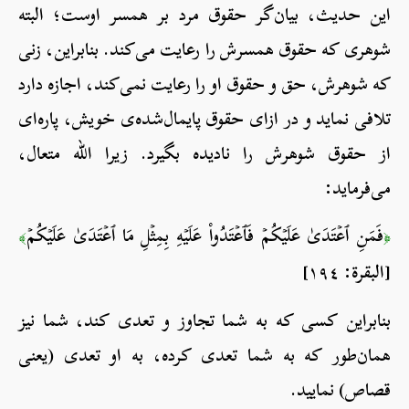
این حدیث، بیان‌گر حقوق مرد بر همسر اوست؛ البته
شوهری که حقوق همسرش را رعایت می‌کند. بنابراین، زنی
که شوهرش، حق و حقوق او را رعایت نمی‌کند، اجازه دارد
تلافی نماید و در ازای حقوق پایمال‌شده‌ی خویش، پاره‌ای
از حقوق شوهرش را نادیده بگیرد. زیرا الله متعال،
می‌فرماید:
فَمَنِ ٱعۡتَدَىٰ عَلَيۡكُمۡ فَٱعۡتَدُواْ عَلَيۡهِ بِمِثۡلِ مَا ٱعۡتَدَىٰ عَلَيۡكُمۡ
﴾
﴿
[البقرة: ١٩٤]
بنابراین کسی که به شما تجاوز و تعدی کند، شما نیز
همان‌طور که به شما تعدی کرده، به او تعدی (یعنی
قصاص) نمایید.