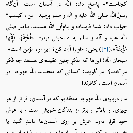
کجاست؟» پاسخ داد: الله در آسمان است. آن‌گاه
رسول‌الله صلی الله علیه و آله و سلم پرسید: من، کیستم؟
جواب داد: شما فرستاده و پیام‌آور الله هستید. پیامبر صلی
الله علیه و آله و سلم به صاحبش فرمود: «أَعْتِقْهَا فَإِنَّهَا
مُؤْمِنَةٌ».(
[۲]
) یعنی: «او را آزاد کن؛ زیرا او، مؤمن است».
سبحان الله! این‌ها که منکرِ چنین عقیده‌ای هستند چه فکر
می‌کنند؟! می‌گویند: کسانی که معتقدند الله عزوجل در
آسمان است، کافرند!
ما، درباره‌ی الله عزوجل معتقدیم که در آسمان، فراتر از هر
چیزی، و بالاتر و برتر از بندگان خویش است و بر عرش
خود قرار دارد. عرش بر روی آسمان‌ها مانندِ گنبد یا
خیمه‌ای‎ست که بر روی آسمان‌ها و زمین برپا شده است و