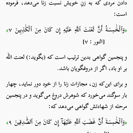
دادن مردی که به زنِ خویش نسبت زنا می‌دهد، فرموده
است:
وَٱلۡخَٰمِسَةُ أَنَّ لَعۡنَتَ ٱللَّهِ عَلَيۡهِ إِن كَانَ مِنَ ٱلۡكَٰذِبِينَ ٧
﴾
﴿
[النور : ٧]
و پنجمین گواهی بدین ترتیب است که (بگوید:) لعنت الله
بر او باد، اگر از دروغگویان باشد.
و برای این‌که زن، مجازات زنا را از خود دور نماید، چهار
بار سوگند می‌خورد که شوهرش دروغ می‌گوید و در پنجمین
مرحله از شهادتش گواهی می‌دهد که:
وَٱلۡخَٰمِسَةَ أَنَّ غَضَبَ ٱللَّهِ عَلَيۡهَآ إِن كَانَ مِنَ ٱلصَّٰدِقِينَ ٩
﴾
﴿