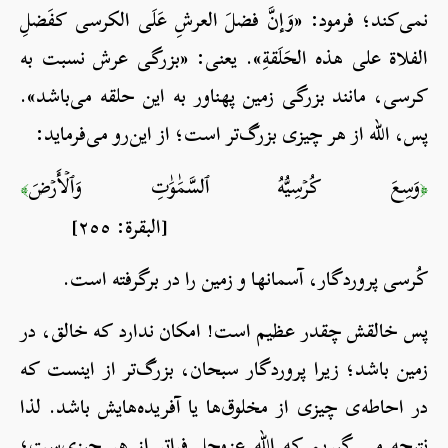
نمی‌کند؛ فرمود: «وَإنَّ فضلَ العرشِ عَلَی الكرسی كفَضلِ
الفلاة علی هذه الحَلَقةِ». یعنی: «بزرگی عرش نسبت به
کرسی، مانند بزرگی زمین پهناور به این حلقه می‌باشد».
پس، الله از هر چیزی بزرگ‌تر است؛ از این‌رو می‌فرماید:
وَسِعَ كُرۡسِيُّهُ ٱلسَّمَٰوَٰتِ وَٱلۡأَرۡضَ
﴾
﴿
[البقرة: ٢٥٥]
کُرسی پروردگار، آسمان­ها و زمین را در برگرفته است.
پس خالقش چقدر عظیم است! امکان ندارد که خالق، در
زمین باشد؛ زیرا پروردگار سبحان، بزرگ‌تر از این‎ست که
در احاطه‌ی چیزی از مخلوق‌ها یا آفریده‌هایش باشد. لذا
نتیجه می گیریم که الله عزوجل فراتر از هر چیزی‌ست؛