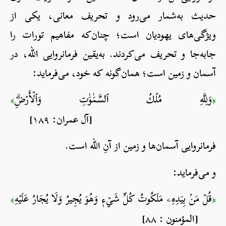
حدیث به‌شمار می‌رود و تحریف معانی، یکی از
ویژگی‌های یهودیان است؛ چنان‌که مفاهیم تورات را
جابه‌جا و تحریف می‌کردند. به‌یقین فرما‎ن‎روایی الله، در
آسمان و زمین است؛ همان‌گونه که خود، می‌فرماید:
وَلِلَّهِ مُلۡكُ ٱلسَّمَٰوَٰتِ وَٱلۡأَرۡضِۗ
﴾
﴿
[آل عمران: ١٨٩]
فرمان‎روایی آسمان‌ها و زمین از آنِ الله است.
و می‌فرماید:
قُلۡ مَنۢ بِيَدِهِۦ مَلَكُوتُ كُلِّ شَيۡءٖ وَهُوَ يُجِيرُ وَلَا يُجَارُ عَلَيۡهِ
﴾
﴿
[المؤمنون : ٨٨]