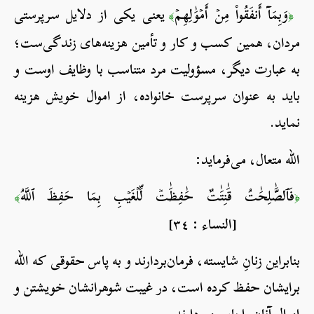
وَبِمَآ أَنفَقُواْ مِنۡ أَمۡوَٰلِهِمۡ
یعنی یکی از دلایل سرپرستی
﴾
﴿
مردان، همین کسب و کار و تأمین هزینه‌های زندگی‌ست؛
به عبارت دیگر، مسؤولیت مرد متناسب با وظایف اوست و
باید به عنوان سرپرست خانواده، از اموال خویش هزینه
نماید.
الله متعال، می‌فرماید:
فَٱلصَّٰلِحَٰتُ قَٰنِتَٰتٌ حَٰفِظَٰتٞ لِّلۡغَيۡبِ بِمَا حَفِظَ ٱللَّهُ
﴾
﴿
[النساء : ٣٤]
بنابراین زنانِ شایسته، فرمان‌بردارند و به پاس حقوقی که الله
برایشان حفظ کرده است، در غیبت شوهرانشان خویشتن و
اموال آنان را پاس می‌دارند.