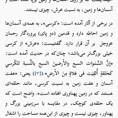
آسمان‌ها و زمین، به نسبت عرش، چیزی نیستند.
در برخی از آثار آمده است: «کرسی»، به همه‌ی آسمان‌ها
و زمین احاطه دارد و قدمین (دو پای) پروردگار رحمان
عزوجل بر آن قرار دارد. گفتنی‎ست: «عرش» از کرسی
خیلی بزرگ‌تر می‌باشد؛ چنان‌که در حدیث آمده است:
«إنَّ السَّمَوات السبع والأرضينَ السبع بالنِّسبة للكُرسي
كَحَلقةٍ أُلقِيَت فی فلاةٍ مِنَ الأرضِ».(
[۳]
) یعنی: «هفت
آسمان و هفت زمین به نسبت کرسی، مانند حلقه‌ای
هستند که در زمین پهناوری افتاده است». واضح است که
یک حلقه‌ی کوچک، در مقایسه با سرزمینی بزرگ و
پهناور، چیزی نیست و چیزی از این‌همه مساحت را اشغال