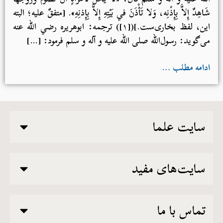
شَاهِدٌ إِلاَّ بِإِذْنِه، وَلا تَأْذَنَ في بَيْتِهِ إِلاَّ بِإِذنِهِ». [متفقٌ عليه؛ البته
این، لفظ بخاری‌ست.]([۱]) ترجمه: ابوهریره رضي الله عنه
می‌گوید: رسول‌الله صلی الله علیه و آله و سلم فرمود: […]
ادامه مطلب …
سایت علما
سایت‌های مفید
تماس با ما