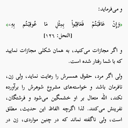
و می‌فرماید:
وَإِنۡ عَاقَبۡتُمۡ فَعَاقِبُواْ بِمِثۡلِ مَا عُوقِبۡتُم بِهِۦ
﴾
﴿
[النحل: ١٢٦]
و اگر مجازات می‌کنید، به همان شکلی مجازات نمایید
که با شما رفتار شده است.
ولی اگر مرد، حقوق همسرش را رعایت نماید، ولی زن،
نافرمان باشد و خواسته‌های مشروع شوهرش را برآورده
نکند، الله متعال بر او خشمگین می‌شود و فرشتگان،
نفرینش می‌کنند. لذا اگرچه الفاظ این حدیث، مطلق
است، ولی ناگفته نماند که در چنین مواردی، زن در