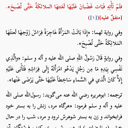
فلَمْ تَأْتِهِ فَبَات غَضْبانَ عَلَيْهَا لَعَنتهَا الملائكَةُ حَتَّى تُصْبحَ».
[متفقٌ عليه](
[۱]
)
وفي رواية لهما: «إِذَا بَاتَتْ المَرْأَةُ هَاجِرَةً فِرَاشَ زَوْجهَا لَعنتْهَا
المَلائِكَةُ حَتَّى تُصْبِحَ».
وفي روايةٍ قَالَ رَسُولُ اللهِ صلی الله علیه و آله و سلم: «والَّذِي
نَفْسِي بِيَدِهِ مَا مِن رَجُلٍ يَدْعُو امْرَأَتَهُ إِلَى فِرَاشِهِ فَتَأْبَى عَلَيْهِ
إِلاَّ كَانَ الَّذي في السَّماءِ سَاخِطاً عَلَيْهَا حَتَّى يَرْضَى عَنْها».
ترجمه:
ابوهریره رضي الله عنه می‌گوید: رسول‌الله صلی الله
علیه و آله و سلم فرمود: «هرگاه مرد، زنش را به بستر خود
فرابخواند و زن به بستر شوهرش نرود و مرد، شب را در حال
خشم (و نارضایتی) از همسرش سپری کند، فرشتگان آن