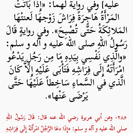
عليه] وفي رواية لهما: «إِذَا بَاتَتْ
المَرْأَةُ هَاجِرَةً فِرَاشَ زَوْجهَا لَعنتْهَا
المَلائِكَةُ حَتَّى تُصْبِحَ». وفي روايةٍ قَالَ
رَسُولُ اللهِ صلی الله علیه و آله و سلم:
«والَّذِي نَفْسِي بِيَدِهِ مَا مِن رَجُلٍ يَدْعُو
امْرَأَتَهُ إِلَى فِرَاشِهِ فَتَأْبَى عَلَيْهِ إِلاَّ كَانَ
الَّذي في السَّماءِ سَاخِطاً عَلَيْهَا حَتَّى
يَرْضَى عَنْها».
۲۸۶- وعن أبي هريرة رضي الله عنه قال: قَالَ رَسُولُ اللهِ
صلی الله علیه و آله و سلم: «إِذَا دعَا الرَّجُلُ امْرأَتَهُ إِلَى فِرَاشِهِ