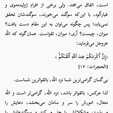
است، اتفاق می‌افتد. ولی برخی از افرادِ ژولیده‌موی و
غبارآلود، با این‌که سوگند می‌خورند، سوگندشان تحقق
نمی‌یابد! پس چگونه می‌توان به این مقام دست یافت؟
میزان، چیست؟ آری؛ میزان، تقواست. همان‌گونه که الله
عزوجل می‌فرماید:
إِنَّ أَكۡرَمَكُمۡ عِندَ ٱللَّهِ أَتۡقَىٰكُمۡۚ
﴾
﴿
[الحجرات: ١٣]
بی‌گمان گرامی‌ترین شما نزد الله، باتقواترین شماست.
لذا هرکس، باتقواتر باشد، نزد الله، گرامی‌تر است و الله
متعال، امورش را سر و سامان می‌بخشد، دعایش را
می‌پذیرد، مشکلاتش را حل می‌کند و سوگندهایش را