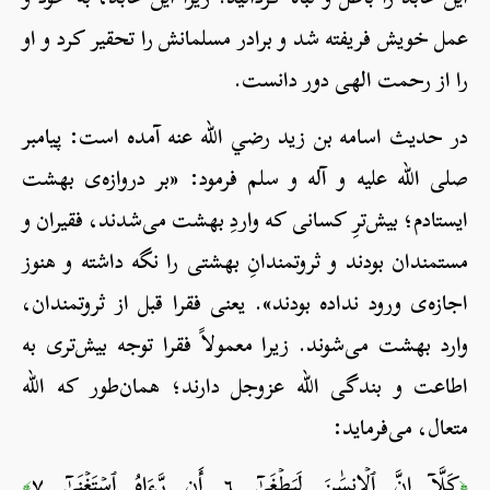
عمل خویش فریفته شد و برادر مسلمانش را تحقیر کرد و او
را از رحمت الهی دور دانست.
در حدیث اسامه بن زید رضي الله عنه آمده است: پیامبر
صلی الله علیه و آله و سلم فرمود: «بر دروازه‌ی بهشت
ایستادم؛ بیش‌ترِ کسانی که واردِ بهشت می‌شدند، فقیران و
مستمندان بودند و ثروتمندانِ بهشتی را نگه داشته و هنوز
اجازه‌ی ورود نداده بودند». یعنی فقرا قبل از ثروتمندان،
وارد بهشت می‌شوند. زیرا معمولاً فقرا توجه بیش‌تری به
اطاعت و بندگی الله عزوجل دارند؛ همان‌طور که الله
متعال، می‌فرماید:
كَلَّآ إِنَّ ٱلۡإِنسَٰنَ لَيَطۡغَىٰٓ ٦ أَن رَّءَاهُ ٱسۡتَغۡنَىٰٓ ٧
﴾
﴿