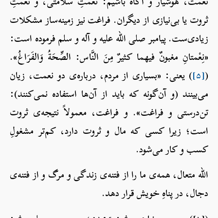
نعمت، هوشیار و آگاه باشیم: نعمتِ سلامتی، و نعمتِ
ثروت یا بی‌نیازی از دیگران. فراغت نیز زمینه‌ساز مشکلات
زیادی‌ست. پیامبر صلی الله علیه و آله و سلم فرموده است:
«نِعْمتانِ مغبونٌ فيهما كثيرٌ مِنَ النَّاس: الصِّحَةُ وَالفَرَاغُ».
(
[۵]
) یعنی: «بسیاری از مردم، درباره‌ی دو نعمت، زیان
می‌بینند (و آن‌گونه که باید از آن‌ها استفاده نمی‌کنند):
تن‌درستی و فراغت». و فراغت، معمولاً نتیجه‌ی ثروت
است؛ زیرا کسی که مال و ثروت دارد، کم‌تر مشغولِ
کسب و کار می‌شود.
الله متعال، همه‌ی ما را از فتنه‌ی زندگی و مرگ و از فتنه‌ی
دجال، در پناهِ خویش قرار دهد.