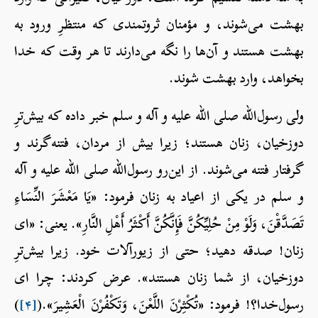
بهشت می‌شوند، و مؤمنان ثروتمندی که منتظرِ ورود به
بهشت هستند و آن‌ها را نگه می‌دارند تا هر وقت که خدا
بخواهد، وارد بهشت شوند.
ولی رسول‌الله صلی الله علیه و آله و سلم خبر داده که بیش‌ترِ
دوزخیان، زنان هستند؛ زیرا بیش‌ از مردان، فتنه‌گرند و
گرفتار فتنه می‌شوند. از این‌رو رسول‌الله صلی الله علیه و آله
و سلم در یکی از اعیاد به زنان فرمود: «يَا مَعْشَرَ النِّسَاءِ
تَصَدَّقْنَ، وَلَوْ مِنْ حُلِيِّكُنَّ فَإِنَّكُنَّ أَكْثَرُ أَهْلِ النَّارِ». یعنی: «ای
زنان! صدقه دهید؛ حتی از زیورآلات خود. زیرا بیش‌ترِ
دوزخیان، از شما زنان هستند». عرض کردند: چرا ای
رسول‌خدا؟! فرمود: «تُكْثِرْنَ اللَّعْنَ، وَتَكْفُرْنَ الْعَشِيرَ».(
[۴]
)