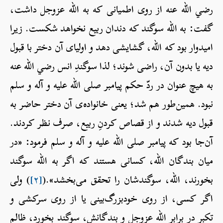
رضي الله عنه از روی اطمیانی که به الله عزوجل داشت،
گفت: به الله سوگند که دندان ربیع نخواهد شکست. زیرا
امیدوار بود که الله، گشایشی دهد و اولیای آن دختر با قبول
دیه یا بدون آن، راضی شوند؛ لذا سوگندِ انس رضي الله عنه
به هیچ عنوان در ردّ حکم پیامبر صلی الله علیه و آله و سلم
نبود. همین‌طور هم شد؛ یعنی خانواده‌ی آن دختر حاضر به
قبول دیه شدند و از قصاص کردنِ ربیع، صرف نظر کردند.
آن‌جا بود که پیامبر صلی الله علیه و آله و سلم فرمود: «در
میان بندگان الله، کسانی هستند که اگر به الله سوگند
بخورند، الله، سوگندشان را تحقق می‌بخشد».(
[۲]
) ولی
اگر کسی، از روی خودبزرگ‌بینی یا از روی سرکشی و
تکبر در برابرِ الله عزوجل و بندگانش، سوگند بخورد، ظالم