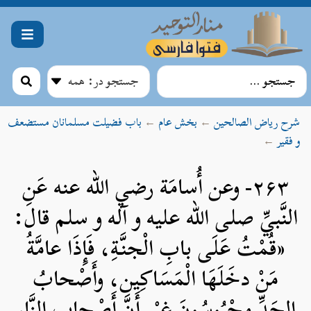
شرح ریاض الصالحین
←
بخش عام
←
باب فضیلت مسلمانان مستضعف
و فقیر
←
۲۶۳- وعن أُسامَة رضي الله عنه عَنِ
النَّبيِّ صلی الله علیه و آله و سلم قال:
«قُمْتُ عَلَى بابِ الْجنَّةِ، فَإِذَا عامَّةُ
مَنْ دخَلَهَا الْمَسَاكِين، وأَصْحابُ
الجَدِّ محْبُوسُونَ غيْر أَنَّ أَصْحاب النَّارِ