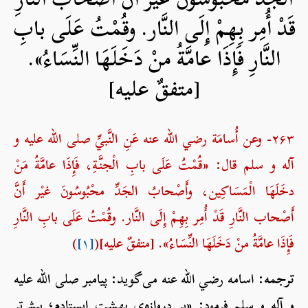
قَدْ أُمِر بِهِمْ إِلَى النَّار. وقُمْتُ عَلَى بابِ
النَّارِ فَإِذَا عامَّةُ منْ دَخَلَهَا النِّسَاءُ».
[متفقٌ عليه]
۲۶۳- وعن أُسامَة رضي الله عنه عَنِ النَّبيِّ صلی الله علیه و
آله و سلم قال: «قُمْتُ عَلَى بابِ الْجنَّةِ، فَإِذَا عامَّةُ مَنْ
دخَلَهَا الْمَسَاكِين، وأَصْحابُ الجَدِّ محْبُوسُونَ غيْر أَنَّ
أَصْحاب النَّارِ قَدْ أُمِر بِهِمْ إِلَى النَّار. وقُمْتُ عَلَى بابِ النَّارِ
فَإِذَا عامَّةُ منْ دَخَلَهَا النِّسَاءُ». [متفقٌ عليه](
[۱]
)
ترجمه:
اسامه رضي الله عنه می‌گوید: پیامبر صلی الله علیه
و آله و سلم فرمود: «بر دروازه‌ی بهشت ایستادم؛ بیش‌ترِ