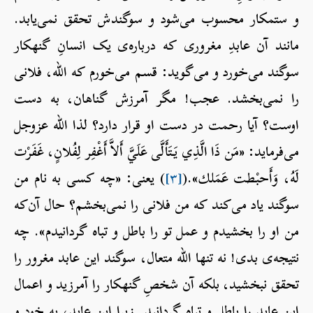
و ستمکار محسوب می‌شود و سوگندش تحقق نمی‌یابد.
مانند آن عابدِ مغروری که درباره‌ی یک انسانِ گنه‎کار
سوگند می‌خورد و می‌گوید: قسم می‌خورم که الله، فلانی
را نمی‌بخشد. عجب! مگر آمرزش گناهان، به دست
اوست؟ آیا رحمت در دست او قرار دارد؟ لذا الله عزوجل
می‌فرماید: «مَن ذَا الَّذِي يَتَأَلَّى عَلَيَّ أَلاَّ أَغْفِر لِفُلانٍ، غَفَرْت
لَهُ، وَأَحبْطت عَمَلك».(
[۳]
) یعنی: «چه کسی به نام من
سوگند یاد می‌کند که من فلانی را نمی‌بخشم؟ حال آن‌که
من او را بخشیدم و عمل تو را باطل و تباه گردانیدم». چه
نتیجه‌ی بدی! نه تنها الله متعال، سوگند این عابد مغرور را
تحقق نبخشید، بلکه آن شخصِ گنه‎کار را آمرزید و اعمال
این عابد را باطل و تباه گردانید. زیرا این عابد، به خود و