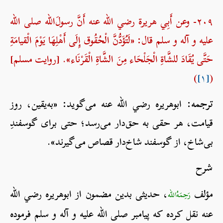
۲۰۹- وعن أَبِي هريرة رضي الله عنه أَنَّ رسولَ‌الله صلی الله
علیه و آله و سلم قال: «لَتُؤَدُّنَّ الْحُقُوق إِلَى أَهْلِهَا يَوْمَ الْقيامَةِ
حَتَّى يُقَادَ للشَّاةِ الْجَلْحَاء مِنَ الشَّاةِ الْقَرْنَاء». [روایت مسلم]
)
[۱]
(
ترجمه:
ابوهریره رضي الله عنه می‌گوید: «به‌یقین، روز
قیامت، هر حقی به حق‌دار می‌رسد؛ حتی برای گوسفندِ
بی‌شاخ، از گوسفند شاخ‌دار قصاص می‌گیرند».
شرح
مؤلف
، حدیثی بدین مضمون از ابوهریره رضي الله
رَحِمَهُ‌الله
عنه نقل کرده که پیامبر صلی الله علیه و آله و سلم فرموده