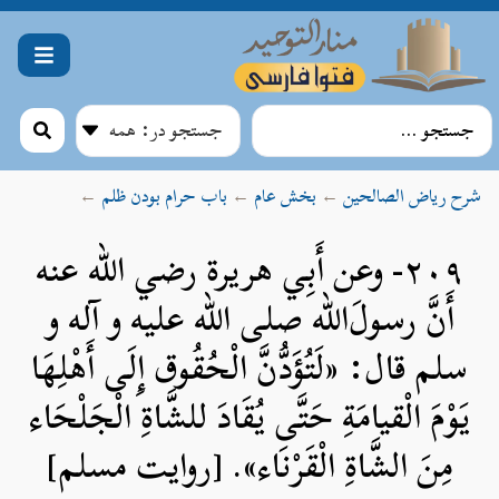
شرح ریاض الصالحین
←
بخش عام
←
باب حرام بودن ظلم
←
۲۰۹- وعن أَبِي هريرة رضي الله عنه
أَنَّ رسولَ‌الله صلی الله علیه و آله و
سلم قال: «لَتُؤَدُّنَّ الْحُقُوق إِلَى أَهْلِهَا
يَوْمَ الْقيامَةِ حَتَّى يُقَادَ للشَّاةِ الْجَلْحَاء
مِنَ الشَّاةِ الْقَرْنَاء». [روایت مسلم]