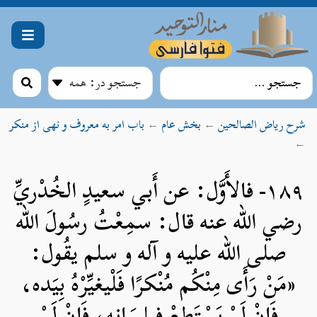
شرح ریاض الصالحین
←
بخش عام
←
باب امر به معروف و نهی از منکر
←
۱۸۹- فالأَوَّل: عن أَبي سعيدٍ الخُدْريِّ
رضي الله عنه قال: سمِعْتُ رسُولَ الله
صلی الله علیه و آله و سلم يقُول:
«مَنْ رَأَى مِنْكُم مُنْكرًا فَلْيغيِّرْهُ بِيَده،
فَإِنْ لَمْ يَسْتَطعْ فبِلِسَانِه، فَإِنْ لَمْ