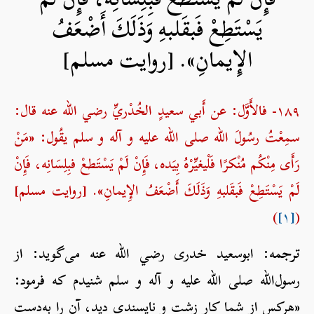
يَسْتَطِعْ فَبقَلبهِ وَذَلَكَ أَضْعَفُ
الإِيمانِ». [روایت مسلم]
۱۸۹- فالأَوَّل: عن أَبي سعيدٍ الخُدْريِّ رضي الله عنه قال:
سمِعْتُ رسُولَ الله صلی الله علیه و آله و سلم يقُول: «مَنْ
رَأَى مِنْكُم مُنْكرًا فَلْيغيِّرْهُ بِيَده، فَإِنْ لَمْ يَسْتَطعْ فبِلِسَانِه، فَإِنْ
لَمْ يَسْتَطِعْ فَبقَلبهِ وَذَلَكَ أَضْعَفُ الإِيمانِ». [روایت مسلم]
)
[۱]
(
ترجمه:
ابوسعید خدری رضي الله عنه می‌گوید: از
رسول‌الله صلی الله علیه و آله و سلم شنیدم که فرمود:
«هرکس از شما کار زشت و ناپسندی دید، آن را به‌دست