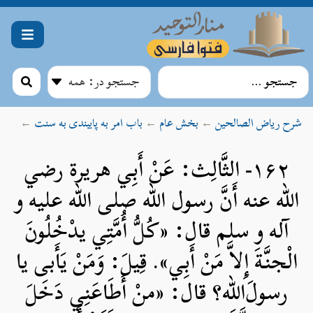
شرح ریاض الصالحین
←
بخش عام
←
باب امر به پایبندی به سنت
←
۱۶۲- الثَّالِث: عَنْ أَبِي هريرة رضي
الله عنه أَنَّ رسول الله صلی الله علیه و
آله و سلم قال: «كُلُّ أُمَّتِي يدْخُلُونَ
الْجنَّةَ إِلاَّ مَنْ أَبِي». قِيلَ: وَمَنْ يَأَبى يا
رسولَ‌الله؟ قال: «منْ أَطَاعَنِي دَخَلَ