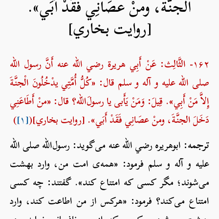
الجنَّةَ، ومنْ عصَانِي فَقَدْ أَبَي».
[روایت بخاري]
۱۶۲- الثَّالِث: عَنْ أَبِي هريرة رضي الله عنه أَنَّ رسول الله
صلی الله علیه و آله و سلم قال: «كُلُّ أُمَّتِي يدْخُلُونَ الْجنَّةَ
إِلاَّ مَنْ أَبِي». قِيلَ: وَمَنْ يَأَبى يا رسولَ‌الله؟ قال: «منْ أَطَاعَنِي
دَخَلَ الجنَّةَ، ومنْ عصَانِي فَقَدْ أَبَي». [روایت بخاري](
[۱]
)
ترجمه:
ابوهریره رضي الله عنه می‌گوید: رسول‌الله صلی الله
علیه و آله و سلم فرمود: «همه‌ی امت من، وارد بهشت
می‌شوند؛ مگر کسی که امتناع کند». گفتند: چه کسی
امتناع می‌کند؟ فرمود: «هرکس از من اطاعت کند، وارد