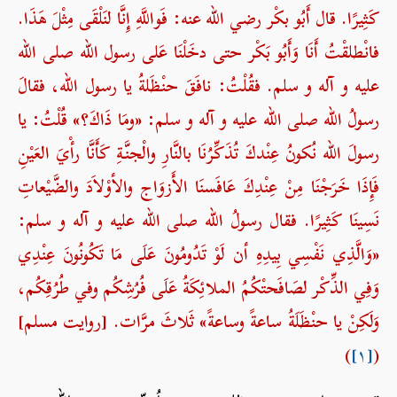
كَثِيرًا. قال أَبُو بكْر رضي الله عنه: فَواللَّهِ إِنَّا لنَلْقَى مِثْلَ هَذَا.
فانْطلقْتُ أَنَا وَأَبُو بَكْر حتى دخَلْنَا عَلى رسول الله صلی الله
علیه و آله و سلم. فقُلْتُ: نافَقَ حنْظَلةُ يا رسول الله، فقالَ
رسولُ الله صلی الله علیه و آله و سلم: «ومَا ذَاكَ؟» قُلْتُ: يا
رسولَ الله نُكونُ عِنْدكَ تُذَكِّرُنَا بالنَّارِ والْجنَّةِ كَأَنَّا رأْيَ العَيْنِ
فَإِذَا خَرَجْنَا مِنْ عِنْدِكَ عَافَسنَا الأَزوَاج والأوْلاَدَ والضَّيْعاتِ
نَسِينَا كَثِيرًا. فقال رسولُ الله صلی الله علیه و آله و سلم:
«وَالَّذِي نَفْسِي بِيدِهِ أن لَوْ تَدُومُونَ عَلَى مَا تَكُونُونَ عِنْدِي
وَفِي الذِّكْر لصَافَحتْكُمُ الملائِكَةُ عَلَى فُرُشِكُم وفي طُرُقِكُم،
وَلَكِنْ يا حنْظَلَةُ ساعةً وساعةً» ثَلاثَ مرَّات. [روایت مسلم]
)
[۱]
(