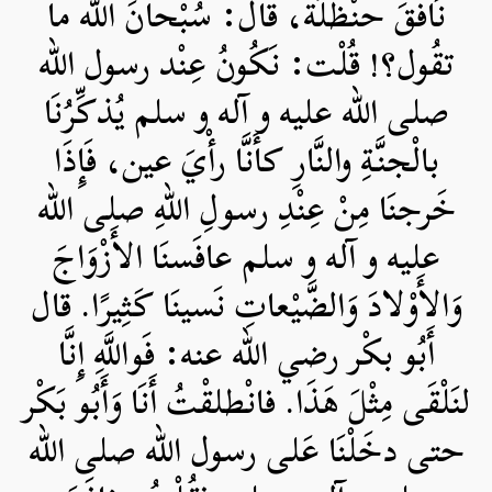
نَافَقَ حنْظَلَةُ، قال: سُبْحانَ الله ما
تقُول؟! قُلْت: نَكُونُ عِنْد رسول الله
صلی الله علیه و آله و سلم يُذكِّرُنَا
بالْجنَّةِ والنَّارِ كأَنَّا رأْيَ عين، فَإِذَا
خَرجنَا مِنْ عِنْدِ رسولِ اللهِ صلی الله
علیه و آله و سلم عافَسنَا الأَزْوَاجَ
وَالأَوْلادَ وَالضَّيْعاتِ نَسينَا كَثِيرًا. قال
أَبُو بكْر رضي الله عنه: فَواللَّهِ إِنَّا
لنَلْقَى مِثْلَ هَذَا. فانْطلقْتُ أَنَا وَأَبُو بَكْر
حتى دخَلْنَا عَلى رسول الله صلی الله