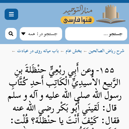
شرح ریاض الصالحین
←
بخش عام
←
باب میانه روی در عبادت
←
۱۵۵- وعن أَبِي ربْعِيٍّ حنْظَلةَ بنِ
الرَّبيع الأُسيدِيِّ الْكَاتِب أَحدِ كُتَّابِ
رسول الله صلی الله علیه و آله و سلم
قال: لَقينَي أَبُو بَكْر رضي الله عنه
فقال: كَيْفَ أَنْتَ يا حنْظلَة؟ قُلْت: