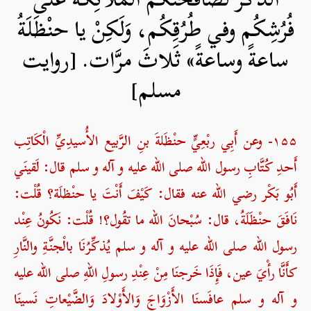
فُرُشِكُم وفي طُرُقِكُم، وَلَكِنْ يا حنْظَلَةُ
ساعةً وساعةً» ثَلاثَ مرَّات. [روایت
مسلم]
۱۵۵- وعن أَبِي ربْعِيٍّ حنْظَلةَ بنِ الرَّبيع الأُسيدِيِّ الْكَاتِب
أَحدِ كُتَّابِ رسول الله صلی الله علیه و آله و سلم قال: لَقينَي
أَبُو بَكْر رضي الله عنه فقال: كَيْفَ أَنْتَ يا حنْظلَة؟ قُلْت:
نَافَقَ حنْظَلَةُ، قال: سُبْحانَ الله ما تقُول؟! قُلْت: نَكُونُ عِنْد
رسول الله صلی الله علیه و آله و سلم يُذكِّرُنَا بالْجنَّةِ والنَّارِ
كأَنَّا رأْيَ عين، فَإِذَا خَرجنَا مِنْ عِنْدِ رسولِ اللهِ صلی الله علیه
و آله و سلم عافَسنَا الأَزْوَاجَ وَالأَوْلادَ وَالضَّيْعاتِ نَسينَا