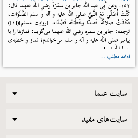
الصَّلَوَات، فَكَانَتْ صلاتُهُ قَصدًا وخُطْبَتُه قَصْدًا». [روایت
۱۵۲- وعن أَبِي عبد الله جابر بن سمُرَةَ رضي الله عنهما قال:
مسلم]
كُنْتُ أُصَلِّي مَعَ النَّبيِّ صلی الله علیه و آله و سلم الصَّلَوَات،
فَكَانَتْ صلاتُهُ قَصدًا وخُطْبَتُه قَصْدًا». [روایت مسلم]([۱])
ترجمه: جابر بن سمره رضي الله عنهما می‌گوید: نمازها را با
پیامبر صلی الله علیه و آله و سلم می‌خواندم؛ نماز و خطبه‌ی
رسول‌الله […]
ادامه مطلب …
سایت علما
سایت‌های مفید