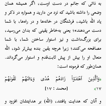
به ذاتی که جانم در دست اوست، اگر همیشه همان
وضعی را داشته باشید که نزد من دارید و همواره در ذکر و
یاد الله باشید، فرشتگان در خانه‌ها و در راه‌ها، با شما
دست می‌دهند»؛ یعنی به‌خاطر یقینی که بدان می‌رسید،
برای بزرگ‌داشت و نیز استوار ساختن شما، با شما
مصافحه می‌کنند؛ زیرا هرچه یقین بنده بیش‌تر شود، الله
متعال او را بیش از پیش ثابت‌قدم و استوار می‌گرداند.
همان‌طور که فرموده است:
وَٱلَّذِينَ ٱهۡتَدَوۡاْ زَادَهُمۡ هُدٗى وَءَاتَىٰهُمۡ تَقۡوَىٰهُمۡ
﴿
١٧
[محمد : ١٧]
﴾
و آنان که هدایت یافتند، (الله) بر هدایتشان افزود و