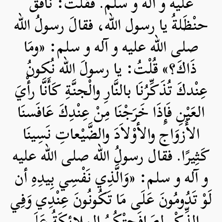
علیه و آله و سلم. فقُلْتُ: نافَقَ
حنْظَلةُ يا رسول الله، فقالَ رسولُ الله
صلی الله علیه و آله و سلم: «ومَا
ذَاكَ؟» قُلْتُ: يا رسولَ الله نُكونُ
عِنْدكَ تُذَكِّرُنَا بالنَّارِ والْجنَّةِ كَأَنَّا رأْيَ
العَيْنِ فَإِذَا خَرَجْنَا مِنْ عِنْدِكَ عَافَسنَا
الأَزوَاج والأوْلاَدَ والضَّيْعاتِ نَسِينَا
كَثِيرًا. فقال رسولُ الله صلی الله علیه
و آله و سلم: «وَالَّذِي نَفْسِي بِيدِهِ أن
لَوْ تَدُومُونَ عَلَى مَا تَكُونُونَ عِنْدِي وَفِي
الذِّكْر لصَافَحتْكُمُ الملائِكَةُ عَلَى