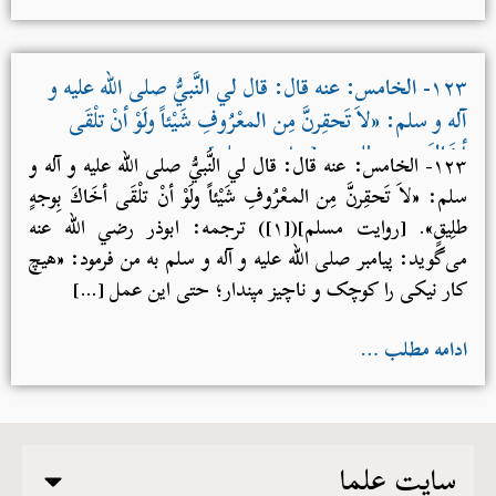
۱۲۳- الخامس: عنه قال: قال لي النَّبيُّ صلی الله علیه و
آله و سلم: «لاَ تَحقِرنَّ مِن المعْرُوفِ شَيْئاً ولَوْ أنْ تلْقَى
أخَاكَ بِوجهٍ طلِيقٍ». [روایت مسلم]
۱۲۳- الخامس: عنه قال: قال لي النَّبيُّ صلی الله علیه و آله و
سلم: «لاَ تَحقِرنَّ مِن المعْرُوفِ شَيْئاً ولَوْ أنْ تلْقَى أخَاكَ بِوجهٍ
طلِيقٍ». [روایت مسلم]([۱]) ترجمه: ابوذر رضي الله عنه
می‌گوید: پیامبر صلی الله علیه و آله و سلم به من فرمود: «هیچ
کار نیکی را کوچک و ناچیز مپندار؛ حتی این عمل […]
ادامه مطلب …
سایت علما