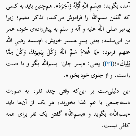
آمد، بگوید: «بِسْمِ اللَّهِ أَوَّلَهُ وَآخِرَهُ». هم‌چنین باید به کسی
که گفتن بسم‌الله را فراموش می‌کند، تذکر دهیم؛ زیرا
پیامبر صلی الله علیه و آله و سلم به پیش‌زاده‌ی خود، عمر
بن ابی‌سلمه، یعنی پسرِ همسر خویش، ام‌سلمه رضي الله
عنهم فرمود: «يَا غُلامُ سَمِّ اللهَ وَكُلْ بِيَمِينِكَ وَكُلْ مِمَّا
يَلِيكَ»؛(
[۳]
) یعنی: «پسر جان! بسم‌الله بگو و با دست
راست، و از جلوی خود بخور».
این دلیلی‌ست بر این‌که وقتی چند نفر، به صورت
دسته‌جمعی با عم غذا بخورند، هر یک از آن‌ها باید
«بسم‌الله» بگوید و «بسم‌الله» گفتن یک نفر برای همه
کافی نیست.