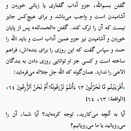
گفتن بسم‌الله، جزو آداب گفتاری یا زبانی خوردن و
آشامیدن است و واجب می‌باشد و برای هیچ‌کس جایز
نیست که آن را ترک کند. گفتن «الحمدلله» پس از پایان
خوردن و آشامیدن نیز جزو همین آداب است و باید الله را
حمد و سپاس گفت که این روزی را برای بنده‌اش، فراهم
ساخته است و کسی جز او توانایی روزی دادن به بندگان
الاهی را ندارد. همان‌گونه که الله جل جلاله می‌فرماید:
أَفَرَءَيۡتُم مَّا تَحۡرُثُونَ ٦٣ ءَأَنتُمۡ تَزۡرَعُونَهُۥٓ أَمۡ نَحۡنُ ٱلزَّٰرِعُونَ ٦٤
﴾
﴿
[الواقعة: ٦٣، ٦٤]
آیا به آنچه می‌کارید، توجه کرده‌اید؟ آیا شما، آن را
می‌رویانید یا ما می‌رویانیم؟