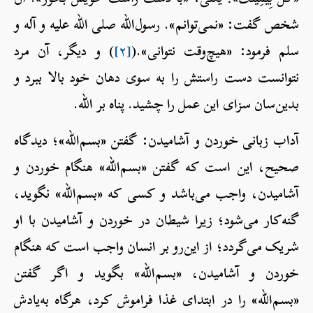
شخص گفت: «نمی‌توانم». رسول‌الله صلی الله علیه و آله و
سلم فرمود: «هیچ‌وقت نتوانی».(
[۲]
) و دیگر، آن مرد
نتوانست دست راستش را به سوی دهان خود بالا ببرد و
بدین‌سان سزای این عمل را چشید. پناه بر الله.
آداب زبانی خوردن و آشامیدن: گفتن «بسم‌الله»؛ دیدگاه
صحیح، این است که گفتن «بسم‌الله» هنگام خوردن و
آشامیدن، واجب می‌باشد و کسی که «بسم‌الله» نگوید،
گنه‌کار می‌شود؛ زیرا شیطان در خوردن و آشامیدن با او
شریک می‌گردد؛ از این‌رو بر انسان واجب است که هنگام
خوردن و آشامیدن، «بسم‌الله» بگوید و اگر گفتن
«بسم‌الله» را در ابتدای غذا فراموش کرد، هرگاه به‌یادش