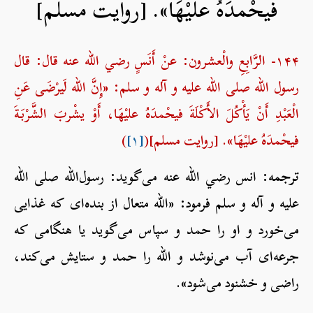
فيحْمدَهُ عليْهَا». [روایت مسلم]
۱۴۴- الرَّابِعِ والْعشرون: عنْ أَنَسٍ رضي الله عنه قال: قال
رسول الله صلی الله علیه و آله و سلم: «إِنَّ الله لَيرْضَى عَنِ
الْعَبْدِ أَنْ يَأْكُلَ الأَكْلَةَ فيحْمدَهُ عليْهَا، أَوْ يشْربَ الشَّرْبَةَ
فيحْمدَهُ عليْهَا». [روایت مسلم](
[۱]
)
ترجمه:
انس رضي الله عنه می‌گوید: رسول‌الله صلی الله
علیه و آله و سلم فرمود: «الله متعال از بنده‌ای که غذایی
می‌خورد و او را حمد و سپاس می‌گوید یا هنگامی که
جرعه‌ای آب می‌نوشد و الله را حمد و ستایش می‌کند،
راضی و خشنود می‌شود».