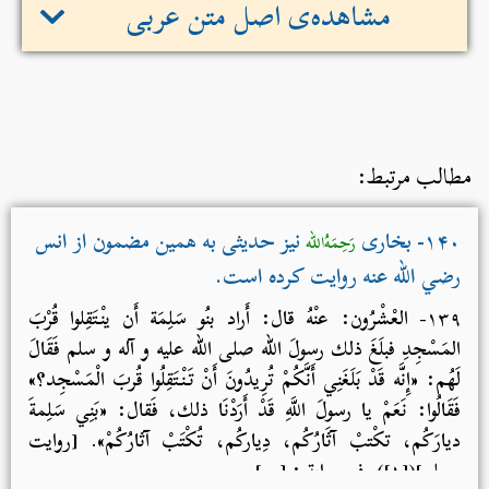
مشاهده‌ی اصل متن عربی
مطالب مرتبط:
۱۴۰- بخاری
نیز حدیثی به همین مضمون از انس
رَحِمَهُ‌الله
رضي الله عنه روایت کرده است.
۱۳۹- العْشْرُون: عنْهُ قال: أَراد بنُو سَلِمَة أَن ينْتَقِلوا قُرْبَ
المَسْجِدِ فبلَغَ ذلك رسولَ الله صلی الله علیه و آله و سلم فَقَالَ
لَهُم: «إِنَّه قَدْ بَلَغَنِي أَنَّكُمْ تُرِيدُونَ أَنْ تَنْتَقِلُوا قُربَ الْمَسْجِد؟»
فَقَالُوا: نَعَمْ يا رسولَ اللَّهِ قَدْ أَرَدْنَا ذلك، فَقال: «بَنِي سَلِمةَ
ديارَكُم، تكْتبْ آثَارُكُم، دِياركُم، تُكْتَبْ آثارُكُمْ». [روایت
مسلم]([۱]) وفي روايةٍ : […]