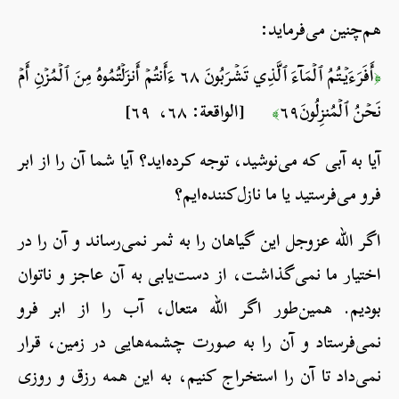
هم‌چنین می‌فرماید:
أَفَرَءَيۡتُمُ ٱلۡمَآءَ ٱلَّذِي تَشۡرَبُونَ ٦٨ ءَأَنتُمۡ أَنزَلۡتُمُوهُ مِنَ ٱلۡمُزۡنِ أَمۡ
﴿
نَحۡنُ ٱلۡمُنزِلُونَ٦٩
[الواقعة: ٦٨، ٦٩]
﴾
آیا به آبی که می‌نوشید، توجه کرده‌اید؟ آیا شما آن را از ابر
فرو می‌فرستید یا ما نازل‌کننده‌ایم؟
اگر الله عزوجل این گیاهان را به ثمر نمی‌رساند و آن را در
اختیار ما نمی‌گذاشت، از دست‌یابی به آن عاجز و ناتوان
بودیم. همین‌طور اگر الله متعال، آب را از ابر فرو
نمی‌فرستاد و آن را به صورت چشمه‌هایی در زمین، قرار
نمی‌داد تا آن را استخراج کنیم، به این همه رزق و روزی