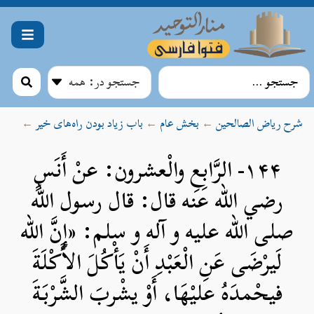
شرح ریاض الصالحین
←
بخش عام
←
باب زیاد بودن راه‌های خیر
←
۱۴۴- الرَّابِعِ والْعشرون: عنْ أَنَسٍ
رضي الله عنه قال: قال رسول الله
صلی الله علیه و آله و سلم: «إِنَّ الله
لَيرْضَى عَنِ الْعَبْدِ أَنْ يَأْكُلَ الأَكْلَةَ
فيحْمدَهُ عليْهَا، أَوْ يشْربَ الشَّرْبَةَ