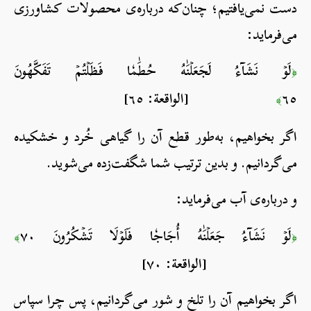
دست نمی‌یافتیم؛ چنان‌که درباره‌ی محصولات کشاورزی
می‌فرماید:
لَوۡ نَشَآءُ لَجَعَلۡنَٰهُ حُطَٰمٗا فَظَلۡتُمۡ تَفَكَّهُونَ
﴿
٦٥
[الواقعة: ٦٥]
﴾
اگر بخواهیم، به‌طور قطع آن‌ را گیاهی خُرد و خشکیده
می‌گردانیم. و بدین ترتیب شما شگفت‌زده می‌شوید.
و درباره‌ی آب می‌فرماید:
لَوۡ نَشَآءُ جَعَلۡنَٰهُ أُجَاجٗا فَلَوۡلَا تَشۡكُرُونَ ٧٠
﴾
﴿
[الواقعة: ٧٠]
اگر بخواهیم آن را تلخ و شور می‌گردانیم، پس چرا سپاس