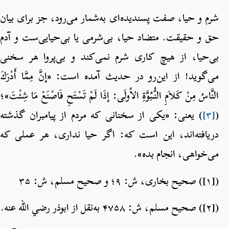
شرم و حیا، صفت پسندیده‌ای به‌شمار می‌رود، جز برای بیان
حق و حقیقت. متضاد حیا، بی‌شرمی یا بی‌حیایی‌ست و آدم
بی‌حیا، از هیچ کاری شرم نمی‌کند و بی‌پروا هر سخنی
می‌گوید! از این‌رو در حدیث آمده است: «إنَّ مِمَّا أَدْرَكَ
النَّاسُ مِنْ كَلاَمِ النُّبُوَّةِ الأولَى: إذَا لَمْ تَسْتَحِ فَاصْنَعْ مَا شِئْتَ»؛
(
[۳]
) یعنی: «یکی از سخنانی که مردم از پیامبران گذشته
دریافته‌اند، این است که: اگر حیا نداری، هر عملی که
می‌خواهی، انجام بده».
([۱]) صحیح بخاری، ش: ۹؛ و صحیح مسلم، ش: ۳۵
([۲]) صحیح مسلم، ش: ۴۷۵۸ به‌نقل از ابوذر رضي الله عنه.