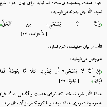
حیا، صفت پسندیده‌ای‌ست؛ اما نباید برای بیان حق، شرم
نمود. الله جل جلاله می‌فرماید:
وَٱللَّهُ لَا يَسۡتَحۡيِۦ مِنَ ٱلۡحَقِّۚ
﴾
﴿
[الأحزاب: ٥٣]
الله، از بیان حقیقت، شرم ندارد.
هم‌چنین می‌فرماید:
إِنَّ ٱللَّهَ لَا يَسۡتَحۡيِۦٓ أَن يَضۡرِبَ مَثَلٗا مَّا بَعُوضَةٗ فَمَا
﴿
فَوۡقَهَاۚ
[البقرة: ٢٦]
﴾
همانا الله، شرم نمی­کند که (برای هدایت و آگاهی بندگانش)
به موجودات ریزی همانند پشه و یا کوچک‌تر از آن مثال بزند.