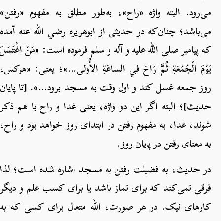
می‌رود. البته واژه «راح»، به‌طور مطلق به مفهوم «رفتن»
می‌باشد؛ چنان‌که در حدیثی از ابوهریره رضي الله عنه آمده
که پیامبر صلی الله علیه و آله و سلم فرموده است: «مَنْ اغْتَسَلَ
يَوْمَ الْجُمُعَةِ ثُمَّ رَاحَ في الساعَةِ الأُولى…»؛ یعنی: «هرکس،
روز جمعه غسل کند و اول وقت به مسجد برود…». [تا پایان
حدیث]؛ البته اگر این دو واژه، یعنی غدا و راح با هم ذکر
شوند، غدا، به مفهوم رفتن در ابتدای روز خواهد بود و راح،
به معنای رفتن در پایان روز.
در حدیث، به فضیلت رفتن به مسجد اشاره شده است؛ لذا
فرقی نمی‌کند که برای نماز باشد یا برای کسب علم و دیگر
کارهای نیک. در هر صورت، الله متعال برای کسی که به