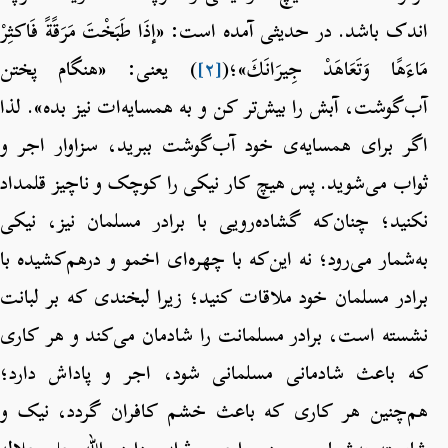
اندک باشد. در حدیثی آمده است: «إذَا طَبَخْتَ مَرَقًةً فَاكثِرْ
مَاءَهًا وَتَعَاهَدْ جِيرَانَكَ»؛(
[۲]
) یعنی: «هنگام پختن
آب‌گوشت، آبش را بیش‌تر کن و به همسایه‌ات نیز بده». لذا
اگر برای همسایه‌ی خود آب‌گوشت ببرید، سزاوار اجر و
ثواب می‌شوید. پس هیچ کار نیکی را کوچک و ناچیز قلمداد
نکنید؛ چنان‌که گشاده‌رویی با برادر مسلمان نیز، نیکی
به‌شمار می‌رود؛ نه این‌که با چهره‌ای اخمو و درهم‌کشیده با
برادر مسلمان خود ملاقات کنید؛ زیرا لبخندی که بر لبانت
نشسته است، برادر مسلمانت را شادمان می‌کند و هر کاری
که باعث شادمانی مسلمانی شود، اجر و پاداش دارد؛
هم‌چنین هر کاری که باعث خشم کافران گردد، نیک و