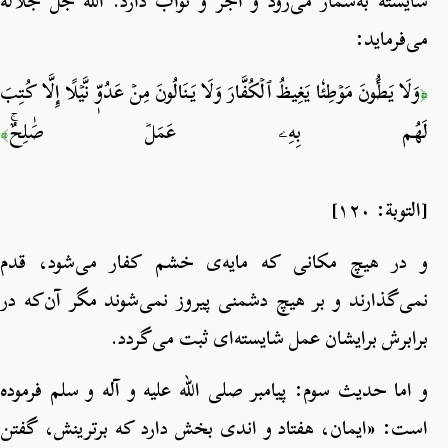
شایسته به‌شمار می‌رود و اجر و ثواب دارد. الله جل جلاله
می‌فرماید:
وَلَا يَطَ‍ُٔونَ مَوۡطِئٗا يَغِيظُ ٱلۡكُفَّارَ وَلَا يَنَالُونَ مِنۡ عَدُوّٖ نَّيۡلًا إِلَّا كُتِبَ
﴿
لَهُم بِهِۦ عَمَلٞ صَٰلِحٌۚ
﴾
[التوبة: ١٢٠]
و در هیچ مکانی که مایه‌ی خشم کفار می‌شود، قدم
نمی‌گذارند و بر هیچ دشمنی پیروز نمی‌شوند مگر آن‌که در
برابرش برایشان عمل شایسته‌ای ثبت می‌گردد.
و اما حدیث سوم: پیامبر صلی الله علیه و آله و سلم فرموده
است: «ایمان، هفتاد و اندی بخش دارد که برترینش، گفتن