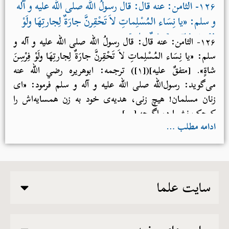
۱۲۶- الثامن: عنه قال: قال رسولُ الله صلی الله علیه و آله
و سلم: «يا نِسَاء المُسْلِماتِ لاَ تَحْقِرنَّ جارَةٌ لِجارتِهَا ولَوْ
فِرْسِنَ شاةٍ». [متفقٌ عليه]
۱۲۶- الثامن: عنه قال: قال رسولُ الله صلی الله علیه و آله و
سلم: «يا نِسَاء المُسْلِماتِ لاَ تَحْقِرنَّ جارَةٌ لِجارتِهَا ولَوْ فِرْسِنَ
شاةٍ». [متفقٌ عليه]([۱]) ترجمه: ابوهریره رضي الله عنه
می‌گوید: رسول‌الله صلی الله علیه و آله و سلم فرمود: «ای
زنان مسلمان! هیچ زنی، هدیه‌ی خود به زن همسایه‌اش را
کوچک نشمارد، اگرچه […]
ادامه مطلب …
سایت علما