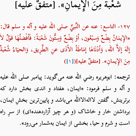
شُعْبةٌ مِنَ الإِيمانِ». [متفقٌ عليه]
۱۲۷- التاسع: عنه عن النَّبيِّ صلی الله علیه و آله و سلم قال:
«الإِيمَانُ بِضْعٌ وَسبْعُون، أوْ بِضْعٌ وَسِتُّونَ شَعْبَةً: فَأفْضلُهَا قوْلُ لاَ
إلَهَ إلاَّ الله، وَأدْنَاهَا إمَاطَةُ الأذَى عنِ الطَّرِيق، وَالحيَاءُ شُعْبةٌ
مِنَ الإِيمانِ». [متفقٌ عليه](
[۱]
)
ترجمه:
ابوهریره رضي الله عنه می‌گوید: پیامبر صلی الله علیه
و آله و سلم فرمود: «ایمان، هفتاد و اندی بخش دارد که
برترینش، گفتن لااله‌الاالله می‌باشد و پایین‌ترین بخشِ ایمان،
برداشتن خار و خاشاک (و هر چیز آزاردهنده‌ای) از سرِ راه
است و شرم و حیا، بخشی از ایمان به‌شمار می‌رود».