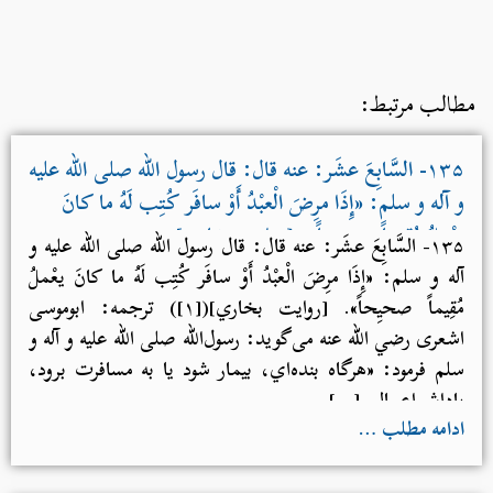
طالب مرتبط:
۱۳۵- السَّابِعَ عشَر: عنه قال: قال رسول الله صلی الله علیه
و آله و سلم: «إِذَا مرِضَ الْعبْدُ أَوْ سافَر كُتِب لَهُ ما كانَ
يعْملُ مُقِيماً صحيِحاً». [روایت بخاري]
۱۳۵- السَّابِعَ عشَر: عنه قال: قال رسول الله صلی الله علیه و
آله و سلم: «إِذَا مرِضَ الْعبْدُ أَوْ سافَر كُتِب لَهُ ما كانَ يعْملُ
مُقِيماً صحيِحاً». [روایت بخاري]([۱]) ترجمه: ابوموسی
اشعری رضي الله عنه می‌گوید: رسول‌الله صلی الله علیه و آله و
سلم فرمود: «هرگاه بنده‌اي، بیمار شود يا به مسافرت برود،
پاداش اعمالي […]
ادامه مطلب …