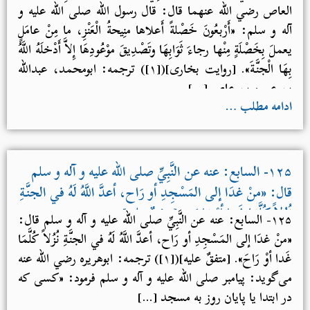
مِنْ عامَلٍ يعملَ بِخَصْلَةٍ مِنْها رجاءَ ثَوَابِهَا وتَصْدِيقَ موْعُودِهَا
العاص رضي الله عنهما قال: قال رسول الله صلی الله علیه و
إِلاَّ أَدْخلَهُ اللَّهُ بِهَا الْجنَّةَ». [روایت بخارى]
آله و سلم: «أَرْبعُونَ خَصْلةً أَعلاها منِيحةُ الْعَنْزِ، ما مِنْ عامَلٍ
يعملَ بِخَصْلَةٍ مِنْها رجاءَ ثَوَابِهَا وتَصْدِيقَ موْعُودِهَا إِلاَّ أَدْخلَهُ اللَّهُ
بِهَا الْجنَّةَ». [روایت بخارى]([۱]) ترجمه: ابومحمد، عبدالله
بن عمرو بن عاص […]
ادامه مطلب …
۱۲۵- السابع: عنه عن النَّبِيِّ صلی الله علیه و آله و سلم
قال: «منْ غدَا إلى المَسْجِدِ أو رَاح، أعدَّ اللَّهُ لَهُ في الجنَّةِ
نُزُلاً كُلَّمَا غَدا أوْ رَاحَ». [متفقٌ عليه]
۱۲۵- السابع: عنه عن النَّبِيِّ صلی الله علیه و آله و سلم قال:
«منْ غدَا إلى المَسْجِدِ أو رَاح، أعدَّ اللَّهُ لَهُ في الجنَّةِ نُزُلاً كُلَّمَا
غَدا أوْ رَاحَ». [متفقٌ عليه]([۱]) ترجمه: ابوهریره رضي الله عنه
می‌گوید: پیامبر صلی الله علیه و آله و سلم فرمود: «کسی که
در ابتدا یا پایان روز به مسجد […]