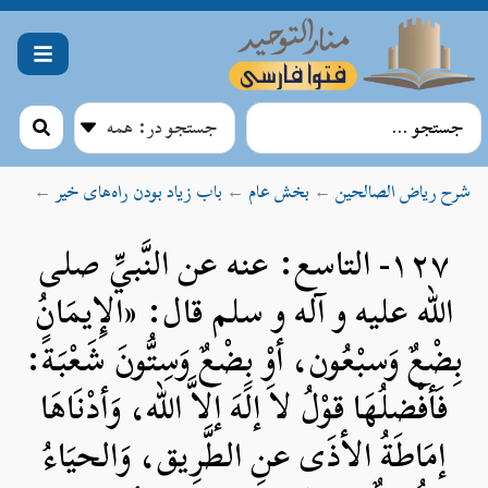
رح ریاض الصالحین
←
بخش عام
←
باب زیاد بودن راه‌های خیر
←
۱۲۷- التاسع: عنه عن النَّبيِّ صلی
الله علیه و آله و سلم قال: «الإِيمَانُ
بِضْعٌ وَسبْعُون، أوْ بِضْعٌ وَسِتُّونَ شَعْبَةً:
فَأفْضلُهَا قوْلُ لاَ إلَهَ إلاَّ الله، وَأدْنَاهَا
إمَاطَةُ الأذَى عنِ الطَّرِيق، وَالحيَاءُ