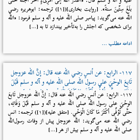
بلَغَ سِتِّينَ سنةً». [روایت بخارى]([۱]) ترجمه: ابوهریره رضي
الله عنه می‌گوید: پیامبر صلی الله علیه و آله و سلم فرمود: «الله
برای شخصی که اجلش را به‌تأخیر بیندازد تا به […]
ادامه مطلب …
۱۱۷- الرابع: عن أنسٍ رضي الله عنه قال: إنَّ الله عزوجل
تَابعَ الوحْيَ على رسول الله صلی الله علیه و آله و سلم قَبْلَ
وَفَاتِه، حتَّى تُوُفِّى أكْثَرَ مَا كَانَ الْوَحْي. [متفق عليه]
۱۱۷- الرابع: عن أنسٍ رضي الله عنه قال: إنَّ الله عزوجل تَابعَ
الوحْيَ على رسول الله صلی الله علیه و آله و سلم قَبْلَ وَفَاتِه،
حتَّى تُوُفِّى أكْثَرَ مَا كَانَ الْوَحْي. [متفق عليه]([۱]) ترجمه: انس
رضي الله عنه می‌گوید: الله عزوجل پیش از وفات رسول‌الله
صلی الله علیه و آله و سلم بیش از هر […]