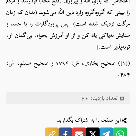
[هنگامی که یاریِ الله و پیروزی (فتح مکه) فرا رسد و مردم
را ببینی که گروه‌گروه وارد دین الله می‌شوند (بدان که زمان
مرگت نزدیک شده است). پس پروردگارت را با حمد و
ستایش به‌پاکی یاد کن و از او آمرزش بخواه. بی‌گمان او،
تو‌به‌پذیر است.]
([۱]) صحیح بخاری، ش: ۷۹۴؛ و صحیح مسلم، ش:
۴۸۴.
تعداد بازدید:
۶۶
این صفحه را به اشتراک بگذارید