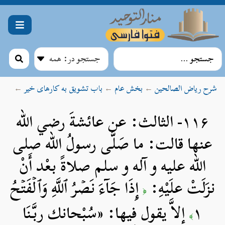
شرح ریاض الصالحین
←
بخش عام
←
باب تشویق به کارهای خیر
←
۱۱۶- الثالث: عن عائشةَ رضي الله
عنها قالت: ما صَلَّى رسولُ الله صلی
الله علیه و آله و سلم صلاةً بعْد أَنْ
نزَلَتْ علَيْهِ:
إِذَا جَآءَ نَصۡرُ ٱللَّهِ وَٱلۡفَتۡحُ
﴿
١
إلاَّ يقول فيها: «سُبْحانك ربَّنَا
﴾