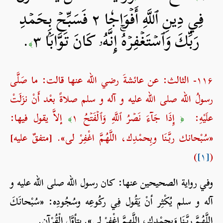
فِي دِينِ ٱللَّهِ أَفۡوَاجٗا ٢ فَسَبِّحۡ بِحَمۡدِ
رَبِّكَ وَٱسۡتَغۡفِرۡهُۚ إِنَّهُۥ كَانَ تَوَّابَۢا ٣
.
﴾
۱۱۶- الثالث: عن عائشةَ رضي الله عنها قالت: ما صَلَّى
رسولُ الله صلی الله علیه و آله و سلم صلاةً بعْد أَنْ نزَلَتْ
علَيْهِ:
إِذَا جَآءَ نَصۡرُ ٱللَّهِ وَٱلۡفَتۡحُ ١
إلاَّ يقول فيها:
﴾
﴿
«سُبْحانك ربَّنَا وبِحمْدِك، اللَّهُمَّ اغْفِرْ لى». [متفقٌ عليه]
)
[۱]
(
وفي رواية الصحيحين عنها: كان رسول الله صلی الله علیه و
آله و سلم يُكْثِر أنْ يَقُول فِي ركُوعِه وسُجُودِه: «سُبْحانَكَ
اللَّهُمَّ ربَّنَا وَبحمْدِك، اللَّهمَّ اغْفِرْ لي». يتأوَّل الْقُرْآن.