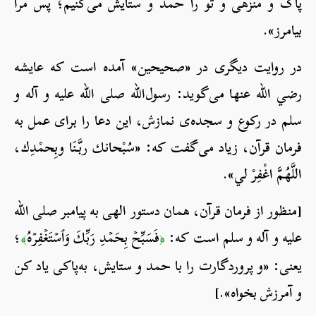
پاک و منزهی و تو را حمد و ستایش می‌کنیم؛ پس مرا
بیامرز».
در روایت دیگری در «صحیحین» آمده است که عایشه
رضي الله عنها می‌گوید: رسول‌الله صلی الله علیه و آله و
سلم در رکوع و سجده‌ی نمازش، این دعا را برای عمل به
فرمان قرآن، زیاد می‌گفت که: «سُبْحانك ربَّنَا وبِحمْدِك،
اللَّهُمَّ اغْفِرْ لي».
[منظور از فرمان قرآن، همان دستور الهی به پیامبر صلی الله
علیه و آله و سلم است که:
فَسَبِّحۡ بِحَمۡدِ رَبِّكَ وَٱسۡتَغۡفِرۡهُ
؛
﴾
﴿
یعنی: «و پروردگارت را با حمد و ستایش، به‌پاکی یاد کن
و آمرزش بخواه».]