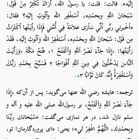
إلَيْه». قالت: قلت: يا رسولَ الله، أَرَاكَ تُكْثِرُ مِنْ قَوْل:
سُبْحَانَ اللَّهِ وبحمْدِه، أسْتغْفِر الله وأتُوبُ إليْه؟ فقال:
«أخْبرني ربِّي أنِّي سَأرَى علاَمَةً فِي أُمَّتي فَإِذَا رأيْتُها أكْثَرْتُ
مِن قَوْل: سُبْحانَ اللَّهِ وبحَمْدِه، أسْتَغْفِرُ الله وَأتُوبُ إلَيْه، فَقَدْ
رَأَيْتُها:
إِذَا جَآءَ نَصۡرُ ٱللَّهِ وَٱلۡفَتۡحُ ١
فَتْحُ مَكَّةَ
وَرَأَيۡتَ
﴿
﴾
﴿
ٱلنَّاسَ يَدۡخُلُونَ فِي دِينِ ٱللَّهِ أَفۡوَاجٗا ٢ فَسَبِّحۡ بِحَمۡدِ رَبِّكَ
وَٱسۡتَغۡفِرۡهُۚ إِنَّهُۥ كَانَ تَوَّابَۢا ٣
.
﴾
ترجمه:
عایشه رضي الله عنها می‌گوید: پس از آن‌که
إِذَا
﴿
جَآءَ نَصۡرُ ٱللَّهِ وَٱلۡفَتۡحُ
بر رسول‌الله صلی الله علیه و آله و
﴾
سلم نازل شد، در هر نمازی می‌گفت: «سُبْحانك ربَّنَا
وبِحمْدِك، اللَّهُمَّ اغْفِرْ لي»؛ یعنی: «ای پروردگارمان! تو،