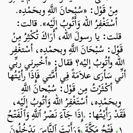
مِنْ قَوْل: «سُبْحانَ اللَّهِ وبحَمْدِه.
أسْتَغْفِرُ الله وَأَتُوبُ إلَيْه». قالت:
قلت: يا رسولَ الله، أَرَاكَ تُكْثِرُ مِنْ
قَوْل: سُبْحَانَ اللَّهِ وبحمْدِه، أسْتغْفِر
الله وأتُوبُ إليْه؟ فقال: «أخْبرني ربِّي
أنِّي سَأرَى علاَمَةً فِي أُمَّتي فَإِذَا رأيْتُها
أكْثَرْتُ مِن قَوْل: سُبْحانَ اللَّهِ
وبحَمْدِه، أسْتَغْفِرُ الله وَأتُوبُ إلَيْه،
فَقَدْ رَأَيْتُها:
إِذَا جَآءَ نَصۡرُ ٱللَّهِ وَٱلۡفَتۡحُ
﴿
١
فَتْحُ مَكَّةَ
وَرَأَيۡتَ ٱلنَّاسَ يَدۡخُلُونَ
﴿
﴾