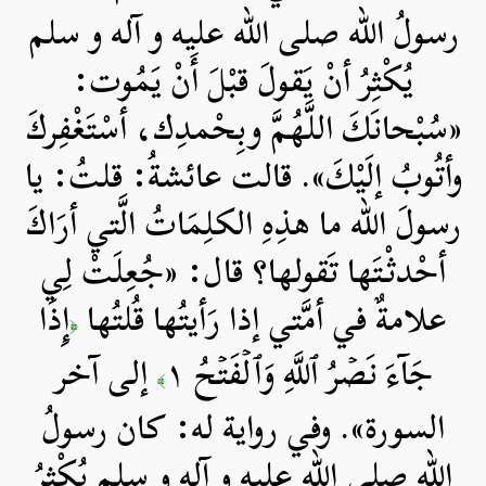
رسولُ الله صلی الله علیه و آله و سلم
يُكْثِرُ أنْ يَقولَ قبْلَ أَنْ يَمُوت:
«سُبْحانَكَ اللَّهُمَّ وبِحْمدِك، أسْتَغْفِركَ
وأتُوبُ إلَيْكَ». قالت عائشةُ: قلتُ: يا
رسولَ الله ما هذِهِ الكلِمَاتُ الَّتي أرَاكَ
أحْدثْتَها تَقولها؟ قال: «جُعِلَتْ لِي
علامةٌ في أمَّتي إذا رَأيتُها قُلتُها
إِذَا
﴿
جَآءَ نَصۡرُ ٱللَّهِ وَٱلۡفَتۡحُ ١
إلى آخر
﴾
السورة». وفي رواية له: كان رسولُ
الله صلی الله علیه و آله و سلم يُكْثِرُ