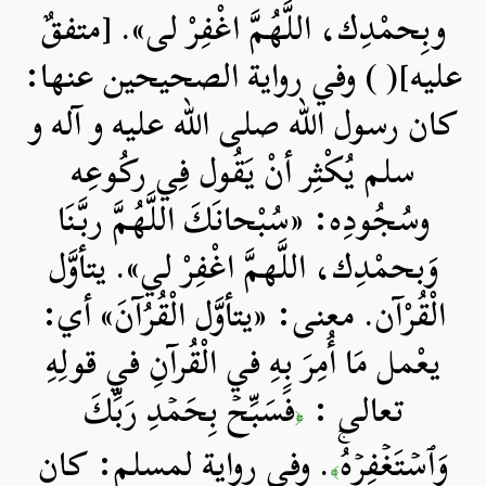
وبِحمْدِك، اللَّهُمَّ اغْفِرْ لى». [متفقٌ
عليه]( ) وفي رواية الصحيحين عنها:
كان رسول الله صلی الله علیه و آله و
سلم يُكْثِر أنْ يَقُول فِي ركُوعِه
وسُجُودِه: «سُبْحانَكَ اللَّهُمَّ ربَّنَا
وَبحمْدِك، اللَّهمَّ اغْفِرْ لي». يتأوَّل
الْقُرْآن. معنى: «يتأوَّل الْقُرُآنَ» أي:
يعْمل مَا أُمِرَ بِهِ في الْقُرآنِ في قولِهِ
تعالى :
فَسَبِّحۡ بِحَمۡدِ رَبِّكَ
﴿
وَٱسۡتَغۡفِرۡهُۚ
. وفي رواية لمسلم: كان
﴾