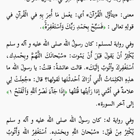
معنى: «يتأوَّل الْقُرُآنَ» أي: يعْمل مَا أُمِرَ بِهِ في الْقُرآنِ في
قولِهِ تعالى :
فَسَبِّحۡ بِحَمۡدِ رَبِّكَ وَٱسۡتَغۡفِرۡهُۚ
.
﴾
﴿
وفي رواية لمسلم: كان رسولُ الله صلی الله علیه و آله و سلم
يُكْثِرُ أنْ يَقولَ قبْلَ أَنْ يَمُوت: «سُبْحانَكَ اللَّهُمَّ وبِحْمدِك،
أسْتَغْفِركَ وأتُوبُ إلَيْكَ». قالت عائشةُ: قلتُ: يا رسولَ الله ما
هذِهِ الكلِمَاتُ الَّتي أرَاكَ أحْدثْتَها تَقولها؟ قال: «جُعِلَتْ لِي
علامةٌ في أمَّتي إذا رَأيتُها قُلتُها
إِذَا جَآءَ نَصۡرُ ٱللَّهِ وَٱلۡفَتۡحُ ١
﴾
﴿
إلى آخر السورة».
وفي رواية له: كان رسولُ الله صلی الله علیه و آله و سلم
يُكْثِرُ مِنْ قَوْل: «سُبْحانَ اللَّهِ وبحَمْدِه. أسْتَغْفِرُ الله وَأَتُوبُ