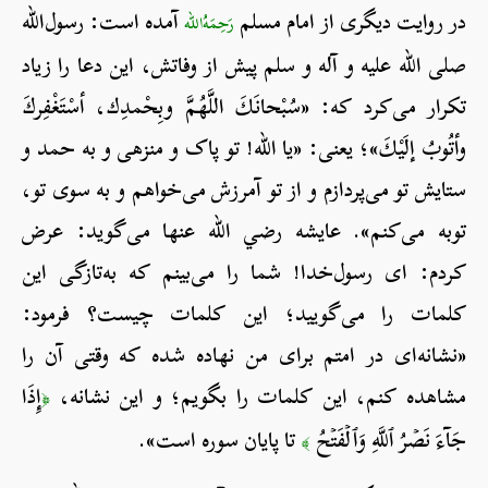
در روایت دیگری از امام مسلم
آمده است: رسول‌الله
رَحِمَهُ‌الله
صلی الله علیه و آله و سلم پیش از وفاتش، این دعا را زیاد
تکرار می‌کرد که: «سُبْحانَكَ اللَّهُمَّ وبِحْمدِك، أسْتَغْفِركَ
وأتُوبُ إلَيْكَ»؛ یعنی: «یا الله! تو پاک و منزهی و به حمد و
ستایش تو می‌پردازم و از تو آمرزش می‌خواهم و به سوی تو،
توبه می‌کنم». عایشه رضي الله عنها می‌گوید: عرض
کردم: ای رسول‌خدا! شما را می‌بینم که به‌تازگی این
کلمات را می‌گویید؛ این کلمات چیست؟ فرمود:
«نشانه‌ای در امتم برای من نهاده شده که وقتی آن را
مشاهده کنم، این کلمات را بگویم؛ و این نشانه،
إِذَا
﴿
جَآءَ نَصۡرُ ٱللَّهِ وَٱلۡفَتۡحُ
تا پایان سوره است».
﴾