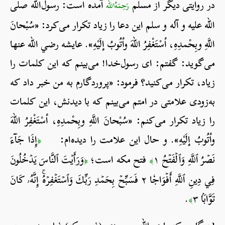
در روایتی دیگر از مسلم
آمده است: رسول‌الله صلی
رَحِمَهُ‌الله
الله علیه و آله و سلم این دعا را زیاد تکرار می‌کرد: «سُبْحانَ
اللَّهِ وبِحْمدِهِ، أسْتَغْفِرُ اللهَ وأتُوبُ إلَيْهِ». عایشه رضي الله عنها
می‌گوید: گفتم: ای رسول‌خدا! می‌بینم که این کلمات را
زیاد، تکرار می‌کنید؟ فرمود: «پروردگارم به من خبر داد که
به‌زودی علامتی در امتم می‌بینم که با دیدنش، این کلمات
را زیاد تکرار می‌کنم: «سُبْحانَ اللَّهِ وبِحْمدِهِ، أسْتَغْفِرُ اللهَ
وأتُوبُ إلَيْهِ». و حال این علامت را دیده‌ام:
إِذَا جَآءَ
﴿
نَصۡرُ ٱللَّهِ وَٱلۡفَتۡحُ ١
فتح مکه است؛
وَرَأَيۡتَ ٱلنَّاسَ يَدۡخُلُونَ
﴿
﴾
فِي دِينِ ٱللَّهِ أَفۡوَاجٗا ٢ فَسَبِّحۡ بِحَمۡدِ رَبِّكَ وَٱسۡتَغۡفِرۡهُۚ إِنَّهُۥ كَانَ
تَوَّابَۢا ٣
.
﴾