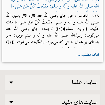
[النصر: ١] وَذلك علامة أجلِك
فَسَبِّحۡ بِحَمۡدِ رَبِّكَ
﴿
الله صلی الله علیه و آله و سلم: «يُبْعثُ كُلُّ عبْدٍ على ما
وَٱسۡتَغۡفِرۡهُۚ إِنَّهُۥ كَانَ تَوَّابَۢا ٣
[النصر: ٣] فقال عمر رضي
﴾
مَاتَ علَيْهِ». [روایت مسلم]
الله عنه: ما أعْلَم منها إلاَّ ما تَقُول. [روایت بخارى]
۱۱۸- الخامس: عن جابر رضي الله عنه قال: قال رسول الله
صلی الله علیه و آله و سلم: «يُبْعثُ كُلُّ عبْدٍ على ما مَاتَ
علَيْهِ». [روایت مسلم]([۱]) ترجمه: جابر رضي الله عنه
می‌گوید: رسول‌الله صلی الله علیه و آله و سلم فرمود: «هر
بنده‌ای بر همان حالتی که می‌میرد، برانگیخته می‌شود». ([۱])
صحیح مسلم، ش: […]
ادامه مطلب …
سایت علما
سایت‌های مفید