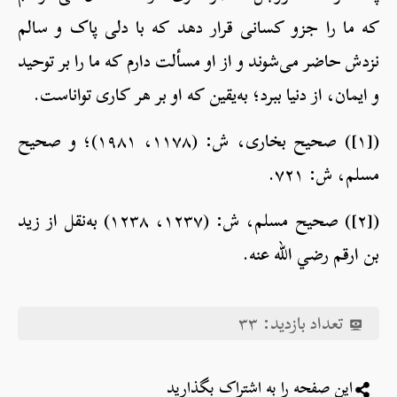
که ما را جزو کسانی قرار دهد که با دلی پاک و سالم
نزدش حاضر می‌شوند و از او مسألت دارم که ما را بر توحید
و ایمان، از دنیا ببرد؛ به‌یقین که او بر هر کاری تواناست.
([۱]) صحیح بخاری، ش: (۱۱۷۸، ۱۹۸۱)؛ و صحیح
مسلم، ش: ۷۲۱.
([۲]) صحیح مسلم، ش: (۱۲۳۷، ۱۲۳۸) به‌نقل از زید
بن ارقم رضي الله عنه.
تعداد بازدید:
۳۳
این صفحه را به اشتراک بگذارید