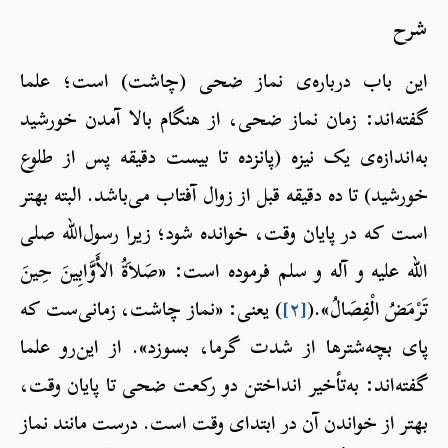
شرح
این باب درباره‌ی نماز ضحی (چاشت) است؛ علما
گفته‌اند: زمان نماز ضحی، از هنگام بالا آمدن خورشید
به‌اندازه‌ی یک نیزه (پانزده تا بیست دقیقه پس از طلوع
خورشید) تا ده دقیقه قبل از زوال آفتاب می‌باشد. البته بهتر
است که در پایان وقت، خوانده شود؛ زیرا رسول‌الله صلی
الله علیه و آله و سلم فرموده است: «صَلاَةُ الأَوَّابِينَ حِينَ
تَرْمَضُ الْفِصَالُ».(
[۲]
) یعنی: «نماز چاشت، زمانی‌ست که
پای بچه‌شترها از شدت گرما، بسوزد». از این‌رو علما
گفته‌اند: به‌تأخیر انداختن دو رکعت ضحی تا پایان وقت،
بهتر از خواندن آن در ابتدای وقت است. درست مانند نماز