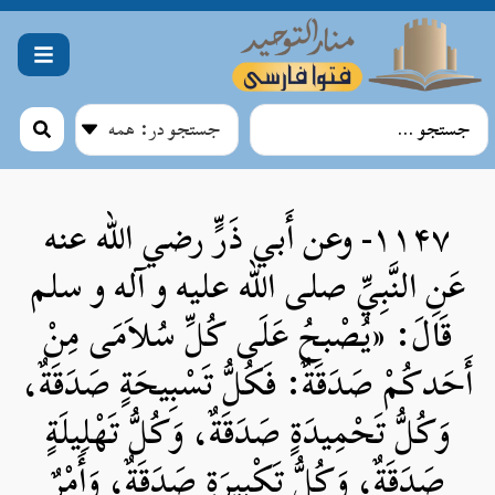
۱۱۴۷- وعن أَبي ذَرٍّ رضي الله عنه
عَنِ النَّبِيِّ صلی الله علیه و آله و سلم
قَالَ: «يُصْبحُ عَلَى كُلِّ سُلاَمَى مِنْ
أَحَدكُمْ صَدَقَةٌ: فَكُلُّ تَسْبِيحَةٍ صَدَقَةٌ،
وَكُلُّ تَحْمِيدَةٍ صَدَقَةٌ، وَكُلُّ تَهْلِيلَةٍ
صَدَقَةٌ، وَكُلُّ تَكْبِيرَةٍ صَدَقَةٌ، وَأَمْرٌ