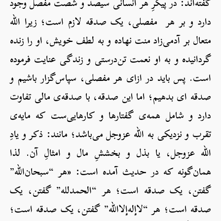
گفته‌اند: در پیکرِ هر انسانی سیصد و شصت مفصل وجود
دارد و بر هر مفصلی، یک صدقه لازم است؛ زیرا الله
متعال بر آدمی‌زاد منت نهاده و به لطف خویش، او را زنده
گردانیده و به او نعمت تن‌درستی و زندگی عنایت فرموده
است. پس باید در ازای هر مفصلی، سپاس‌گزار باشیم و
صدقه ای بدهیم؛ اما این صدقه، با صدقه‌ی مالی تفاوت
دارد و شامل همه‌ی گفتارها و کارهایی‌ست که مایه‌ی
تقرب و نزدیکی به الله عزوجل می‌باشد؛ مانند: ذکر و یادِ
الله عزوجل، یا بذل و بخششِ مال و امثالِ آن. لذا
همان‌گونه که در حدیث آمده است: «هر “سبحان‌الله”
گفتن، یک صدقه است؛ هر “الحمدلله” گفتن، یک
صدقه است؛ هر “لاإله‌إلاالله” گفتن، یک صدقه است؛