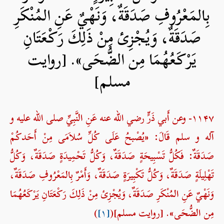
بِالمَعْرُوفِ صَدَقَةٌ، وَنَهْيٌ عَنِ المُنْكَرِ
صَدَقَةٌ، وَيُجْزِئ مِنْ ذَلِكَ رَكْعَتَانِ
يَرْكَعُهُمَا مِن الضُّحَى». [روایت
مسلم]
۱۱۴۷- وعن أَبي ذَرٍّ رضي الله عنه عَنِ النَّبِيِّ صلی الله علیه و
آله و سلم قَالَ: «يُصْبحُ عَلَى كُلِّ سُلاَمَى مِنْ أَحَدكُمْ
صَدَقَةٌ: فَكُلُّ تَسْبِيحَةٍ صَدَقَةٌ، وَكُلُّ تَحْمِيدَةٍ صَدَقَةٌ، وَكُلُّ
تَهْلِيلَةٍ صَدَقَةٌ، وَكُلُّ تَكْبِيرَةٍ صَدَقَةٌ، وَأَمْرٌ بِالمَعْرُوفِ صَدَقَةٌ،
وَنَهْيٌ عَنِ المُنْكَرِ صَدَقَةٌ، وَيُجْزِئ مِنْ ذَلِكَ رَكْعَتَانِ يَرْكَعُهُمَا
مِن الضُّحَى». [روایت مسلم](
[۱]
)