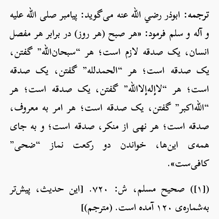
ترجمه:
ابوذر رضي الله عنه می‌گوید: پیامبر صلی الله علیه
و آله و سلم فرمود: «هر صبح (هر روز) در برابر هر مفصل
انسان، یک صدقه لازم است؛ هر “سبحان‌الله” گفتن،
یک صدقه است؛ هر “الحمدلله” گفتن، یک صدقه
است؛ هر “لاإله‌إلاالله” گفتن، یک صدقه است؛ هر
“الله‌اکبر” گفتن، یک صدقه است؛ هر امر به معروف،
صدقه است؛ هر نهی از منکر، صدقه است؛ و به جای
همه‌ی این‌ها، خواندن دو رکعت نماز “ضحی”
کافی‌ست».
([۱]) صحیح مسلم، ش: ۷۲۰. [این حدیث، پیش‌تر
به‌شماره‌ی ۱۲۰ آمده است. (مترجم)]