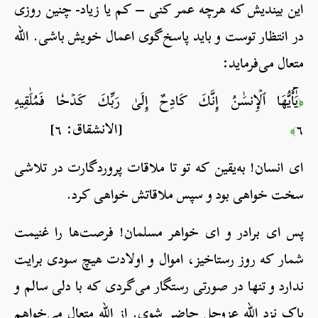
این بیندیش که هرچه عمر کنی – کم یا زیاد- چنین روزی
در انتظار توست و باید پاسخ‌گوی اعمال خویش باشی. الله
متعال می‌فرماید:
يَٰٓأَيُّهَا ٱلۡإِنسَٰنُ إِنَّكَ كَادِحٌ إِلَىٰ رَبِّكَ كَدۡحٗا فَمُلَٰقِيهِ
﴿
٦
[الانشقاق: ٦]
﴾
ای انسان! به‌یقین که تو تا ملاقات پروردگارت در تلاشی
سخت خواهی بود و سپس ملاقاتش خواهی کرد.
پس ای برادر و ای خواهر مسلمان! فرصت‌ها را غنیمت
شمار که روز رستاخیز، اموال و اولادت هیچ سودی برایت
ندارد و تنها در صورتی‌ رستگار می‌گردی که با دلی سالم و
پاک نزد الله عزوجل حاضر شوی. از الله متعال می‌خواهم