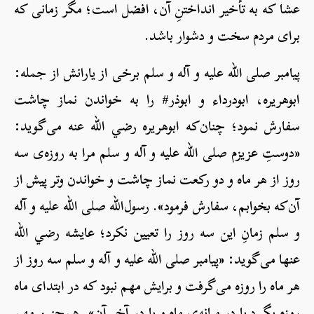
عشا که به تأخیر انداختنِ آن، افضل است؛ مگر زمانی که
برای مردم سخت و دشوار باشد.
پیامبر صلی الله علیه و آله و سلم برخی از یارانش از جمله:
ابوهریره، ابودرداء و ابوذر# را به خواندن نماز چاشت
سفارش نمود؛ چنان‌که ابوهریره رضي الله عنه می‌گوید:
«دوستِ عزیزم صلی الله علیه و آله و سلم مرا به روزه‌ی سه
روز از هر ماه و دو رکعت نماز چاشت و خواندن وتر پیش از
آن‌که بخوابم، سفارش فرمود». رسول‌الله صلی الله علیه و آله
و سلم زمانِ این سه روز را تعیین نکرد؛ عایشه رضي الله
عنها می‌گوید: «پیامبر صلی الله علیه و آله و سلم سه روز از
هر ماه را روزه می‌گرفت و برایش مهم نبود که در ابتدای ماه
روزه بگیرد یا در میانه‌ی ماه و یا در آخِرِ آن». هم‌چنین مهم