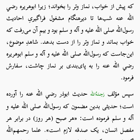
که پیش از خواب، نماز وتر را بخواند؛ زیرا ابوهریره رضي
الله عنه شب‌ها تا دیرهنگام مشغول فراگیریِ احادیث
رسول‌الله صلی الله علیه و آله و سلم بود و بیمِ آن می‌رفت که
خواب بماند و نماز وتر را از دست بدهد. شاهدِ موضوع،
این‌جاست که رسول‌الله صلی الله علیه و آله و سلم ابوهریره
رضي الله عنه را به پای‌بندی بر نماز چاشت، سفارش
فرمود.
سپس مؤلف
حدیث ابوذر رضي الله عنه را آورده
رَحِمَهُ‌الله
است؛ حدیثی بدین مضمون که رسول‌الله صلی الله علیه و
آله و سلم فرموده است: «هر صبح (هر روز) در برابر هر
مفصل انسان، یک صدقه لازم است». علما رحمهم‌الله