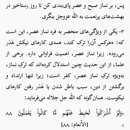
پس، بر نماز صبح و عصر پای‌بندی کن تا روز رستاخیز در
بهشت‌های پرنعمت به الله عزوجل بنگری.
۳- یکی از ویژگی‌های منحصر به فرد نماز عصر، این است
که: «هرکس آن‌را ترک کند، همه‌ی کارهای نیکش هَدَر
می‌رود». زیرا نماز عصر، اهمیت فراوانی دارد. برخی از
علما، از این حدیث چنین استدلال کرده‌اند که ترکِ نماز،
به‌ویژه ترکِ نماز عصر، کفر است؛ زیرا تنها ارتداد و
برگشتن از دین، سبب باطل شدن یا هَدَر رفتن کارهای
نیکوست. همان‌گونه که الله جل جلاله می‌فرماید:
وَلَوۡ أَشۡرَكُواْ لَحَبِطَ عَنۡهُم مَّا كَانُواْ يَعۡمَلُونَ ٨٨
﴿
[الأنعام: ٨٨]
﴾