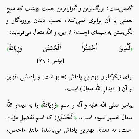
گفتنی‌ست: بزرگ‌ترین و گواراترین نعمت بهشت که هیچ
نعمتی با آن برابری نمی‌کند، نعمتِ دیدن پروردگار و
نگریستن به سیمای اوست؛ از این‌رو الله متعال می‌فرماید:
لِّلَّذِينَ أَحۡسَنُواْ ٱلۡحُسۡنَىٰ وَزِيَادَةٞ
﴾
﴿
[يونس : ٢٦]
برای نیکوکاران بهترین پاداش (= بهشت) و پاداشی افزون
بر آن (=دیدارِ الله متعال) است.
پیامبر صلی الله علیه و آله و سلم
وَزِيَادَةٞ
را به دیدارِ الله
﴾
﴿
متعال تفسیر نموده است.
ٱلۡحُسۡنَىٰ( که اسم تفضیلِ مؤنث
﴿
است، به معنای بهترین پاداش می‌باشد؛ مانندِ «احسن»