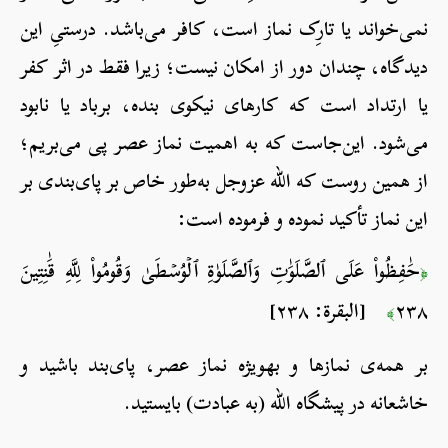
نمی‌خواند یا تارِک نماز است، کافر می‌باشد. درستیِ این
دیدگاه، چندان دور از امکان نیست؛ زیرا فقط در اثر کفر
یا ارتداد است که کارهای نیکوی بنده، برباد یا نابود
می‌شود. این‌جاست که به اهمیت نماز عصر پی می‌بریم؛
از همین روست که الله عزوجل به‌طور خاص بر پای‌بندی بر
این نماز تأکید نموده و فرموده است:
حَٰفِظُواْ عَلَى ٱلصَّلَوَٰتِ وَٱلصَّلَوٰةِ ٱلۡوُسۡطَىٰ وَقُومُواْ لِلَّهِ قَٰنِتِينَ
﴿
٢٣٨
[البقرة: ٢٣٨]
﴾
بر همه‌ی نمازها و به­ویژه نماز عصر، پای‌بند باشید و
خاشعانه در پیشگاه الله (به عبادت) بایستید.