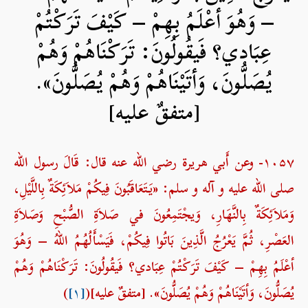
– وَهُوَ أعْلَمُ بِهِمْ – كَيْفَ تَرَكْتُمْ
عِبَادي؟ فَيقُولُونَ: تَرَكْنَاهُمْ وَهُمْ
يُصَلُّونَ، وَأتَيْنَاهُمْ وَهُمْ يُصَلُّونَ».
[متفقٌ عليه]
۱۰۵۷- وعن أَبي هريرة رضي الله عنه قال: قَالَ رسول الله
صلی الله علیه و آله و سلم: «يَتَعَاقَبُونَ فِيكُمْ مَلاَئِكَةٌ بِاللَّيْلِ،
وَمَلاَئِكَةٌ بِالنَّهَارِ، وَيجْتَمِعُونَ في صَلاَةِ الصُّبْحِ وَصَلاَةِ
العَصْرِ، ثُمَّ يَعْرُجُ الَّذِينَ بَاتُوا فِيكُمْ، فَيَسْأَلُهُمُ اللهُ – وَهُوَ
أعْلَمُ بِهِمْ – كَيْفَ تَرَكْتُمْ عِبَادي؟ فَيقُولُونَ: تَرَكْنَاهُمْ وَهُمْ
يُصَلُّونَ، وَأتَيْنَاهُمْ وَهُمْ يُصَلُّونَ». [متفقٌ عليه](
[۱]
)