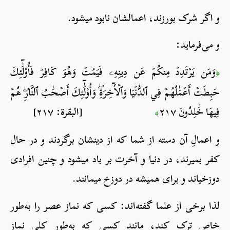
و اگر شرک بورزند، اعمالشان نابود می­شود.
و می‌فرماید:
وَمَن يَرۡتَدِدۡ مِنكُمۡ عَن دِينِهِۦ فَيَمُتۡ وَهُوَ كَافِرٞ فَأُوْلَٰٓئِكَ
﴿
حَبِطَتۡ أَعۡمَٰلُهُمۡ فِي ٱلدُّنۡيَا وَٱلۡأٓخِرَةِۖ وَأُوْلَٰٓئِكَ أَصۡحَٰبُ ٱلنَّارِۖ هُمۡ
فِيهَا خَٰلِدُونَ ٢١٧
[البقرة: ٢١٧]
﴾
و اعمالِ آن دسته از شما که از دینشان برگردند و در حال
کفر بمیرند، در دنیا و آخرت بر باد می­شود و چنین افرادی
دوزخی­اند و برای همیشه در دوزخ می­مانند.
لذا برخی از علما گفته‌اند: کسی که نماز عصر را به‌طور
خاص ترک کند، مانندِ کسی که به‌طور کلی نماز