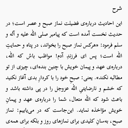
شرح
این احادیث درباره‌ی فضیلت نماز صبح و عصر است؛ در
حدیث نخست آمده است که پیامبر صلی الله علیه و آله و
سلم فرمود: «هرکس نماز صبح را بخواند، در پناه و حمایتِ
الله است؛ پس ای فرزندِ آدم! مواظب باش که الله،
درباره‌ی عهد و پیمان خویش با چنین بنده‌ای، چیزی از تو
مطالبه نکند». یعنی: صبحِ خود را با کردارِ بدی آغاز نکنید
که خشم و نارضایتیِ الله عزوجل را در پی داشته باشد و
باعث شود که الله متعال، شما را درباره‌ی عهد و پیمانِ
خویش مؤاخذه نماید. این‌جاست که در می‌یابیم: نماز
صبح، به‌سانِ کلیدی برای نمازهای روز و بلکه برای همه‌ی