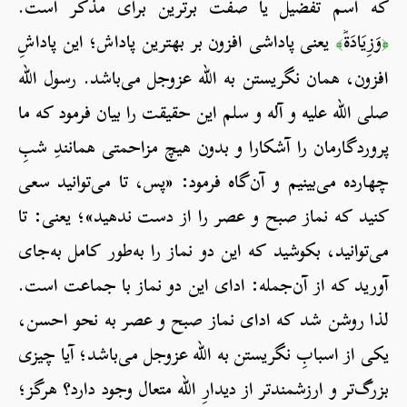
که اسم تفضیل یا صفت برترین برای مذکر است.
وَزِيَادَةٞ
یعنی پاداشی افزون بر بهترین پاداش؛ این پاداشِ
﴾
﴿
افزون، همان نگریستن به الله عزوجل می‌باشد. رسول الله
صلی الله علیه و آله و سلم این حقیقت را بیان فرمود که ما
پروردگارمان را آشکارا و بدون هیچ مزاحمتی همانندِ شبِ
چهارده می‌بینیم و آن‌گاه فرمود: «پس، تا می‌توانید سعی
کنید که نماز صبح و عصر را از دست ندهید»؛ یعنی: تا
می‌توانید، بکوشید که این دو نماز را به‌طور کامل به‌جای
آورید که از آن‌جمله: ادای این دو نماز با جماعت است.
لذا روشن شد که ادای نماز صبح و عصر به نحو احسن،
یکی از اسبابِ نگریستن به الله عزوجل می‌باشد؛ آیا چیزی
بزرگ‌تر و ارزشمندتر از دیدارِ الله متعال وجود دارد؟ هرگز؛