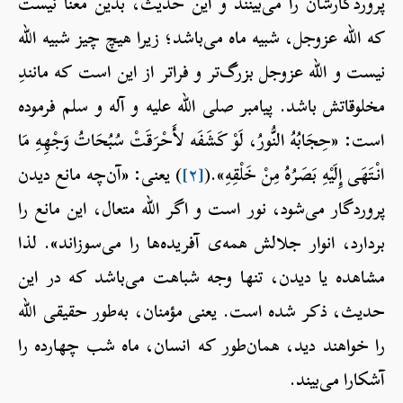
پروردگارشان را می‌بینند و این حدیث، بدین معنا نیست
که الله عزوجل، شبیه ماه می‌باشد؛ زیرا هیچ چیز شبیه الله
نیست و الله عزوجل بزرگ‌تر و فراتر از این است که مانندِ
مخلوقاتش باشد. پیامبر صلی الله علیه و آله و سلم فرموده
است: «حِجَابُهُ النُّورُ، لَوْ كَشَفَه لأَحْرَقَتْ سُبُحَاتُ وَجْهِهِ مَا
انْتَهَى إِلَيْهِ بَصَرُهُ مِنْ خَلْقِهِ».(
[۲]
) یعنی: «آن‌چه مانع دیدن
پروردگار می‌شود، نور است و اگر الله متعال، این مانع را
بردارد، انوار جلالش همه‌ی آفریده‌ها را می‌سوزاند». لذا
مشاهده یا دیدن، تنها وجه شباهت می‌باشد که در این
حدیث، ذکر شده است. یعنی مؤمنان، به‌طور حقیقی الله
را خواهند دید، همان‌طور که انسان، ماه شب چهارده را
آشکارا می‌بیند.