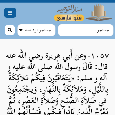
۱۰۵۷- وعن أَبي هريرة رضي الله عنه
قال: قَالَ رسول الله صلی الله علیه و
آله و سلم: «يَتَعَاقَبُونَ فِيكُمْ مَلاَئِكَةٌ
بِاللَّيْلِ، وَمَلاَئِكَةٌ بِالنَّهَارِ، وَيجْتَمِعُونَ
في صَلاَةِ الصُّبْحِ وَصَلاَةِ العَصْرِ، ثُمَّ
يَعْرُجُ الَّذِينَ بَاتُوا فِيكُمْ، فَيَسْأَلُهُمُ اللهُ