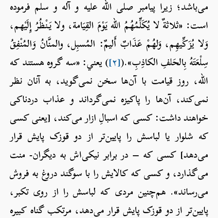
می‌باشد؛ زیرا پیامبر صلی الله علیه و آله و سلم فرموده
است: «ثلاثةٌ لا يُكَلِّمُهُمُ الله يَوْمَ القِيَامة، ولا يَنْظُرُ إِلَيْهم،
وَلا يُزَكِّيهِم، وَلهُمْ عَذَابٌ أَليمٌ: المُسبِل، والمنَّانُ وَالمُنْفِقُ
سِلْعَتَهُ بِالحَلفِ الكاذِبِ».(
[۲]
) يعني: «سه گروه هستند که
الله، روز قیامت با آن‌ها سخن نمی‌گوید، به آنان نظر
نمی‌کند، آن‌ها را پاکیزه نمی‌گرداند و عذاب دردناکی
خواهند داشت: کسی که اسبالِ ازار می‌کند، [یعنی کسی
که شلوار یا لباسش را پایین‌تر از دو قوزک پایش قرار
می‌دهد] کسی که – در برابر نیکی‌اش به دیگران- منت
می‌گذارد، و کسی که کالایش را با سوگند دروغ به‌ فروش
می‌رساند». هم‌چنین مردی که لباسش را از روی تکبر،
پایین‌تر از دو قوزک پایش قرار می‌دهد، مرتکب گناه کبیره