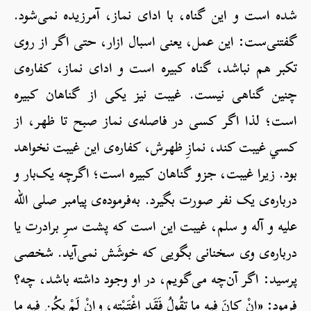
شده است و این گناه، با ادای نماز، آمرزیده نمی‌شود.
گفتنی‌ست: این عمل، یعنی اسبال ازار، حتی اگر از روی
تکبر هم نباشد، گناه کبیره است و ادای نماز، کفاره‌ی
چنین گناهی نیست. غیبت نیز یکی از گناهان کبیره
است؛ لذا اگر کسی در فاصله‌ی نماز صبح تا ظهر، از
كسي غیبت کند، نمازِ ظهرش، کفاره‌ی این غیبت نخواهد
بود. زیرا غیبت، جزو گناهان کبیره است؛ اگرچه یک‌بار و
درباره‌ی یک نفر صورت بگیرد. به‌فرموده‌ی پیامبر صلی الله
علیه و آله و سلم، غیبت این است که پشت سرِ برادرت یا
درباره‌ی وی سخنانی بگویی که خوشَش نمی‌آید. شخصی
پرسید: اگر آن‌چه می‌گویم، در او وجود داشته باشد، چه؟
فرمود: «إنْ كانَ فِيهِ ما تقُولُ فَقَدِ اغْتَبْته، وإنْ لَمْ يكُن فِيهِ ما