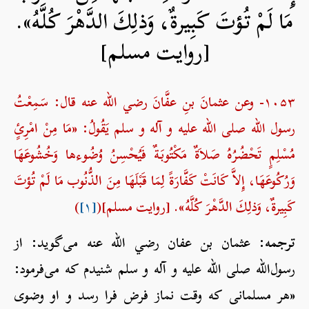
مَا لَمْ تُؤتَ كَبِيرةٌ، وَذلِكَ الدَّهْرَ كُلَّهُ».
[روايت مسلم]
۱۰۵۳- وعن عثمانَ بنِ عفَّانَ رضي الله عنه قال: سَمِعْتُ
رسول الله صلی الله علیه و آله و سلم يَقُولُ: «مَا مِنْ امْرِئٍ
مُسْلِمٍ تَحْضُرُهُ صَلاَةٌ مَكْتُوبَةٌ فَيُحْسِنُ وُضُوءها وَخُشُوعَهَا
وَرُكُوعَهَا، إِلاَّ كَانَتْ كَفَّارَةً لِمَا قَبْلَهَا مِنَ الذُّنُوب مَا لَمْ تُؤتَ
كَبِيرةٌ، وَذلِكَ الدَّهْرَ كُلَّهُ». [روايت مسلم](
[۱]
)
ترجمه:
عثمان بن عفان رضي الله عنه می‌گوید: از
رسول‌الله صلی الله علیه و آله و سلم شنیدم که می‌فرمود:
«هر مسلمانی که وقت نماز فرض فرا رسد و او وضوی