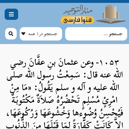
۱۰۵۳- وعن عثمانَ بنِ عفَّانَ رضي
الله عنه قال: سَمِعْتُ رسول الله صلی
الله علیه و آله و سلم يَقُولُ: «مَا مِنْ
امْرِئٍ مُسْلِمٍ تَحْضُرُهُ صَلاَةٌ مَكْتُوبَةٌ
فَيُحْسِنُ وُضُوءها وَخُشُوعَهَا وَرُكُوعَهَا،
إِلاَّ كَانَتْ كَفَّارَةً لِمَا قَبْلَهَا مِنَ الذُّنُوب