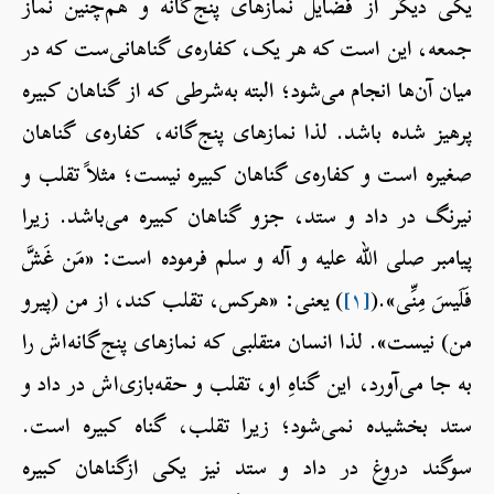
یکی دیگر از فضایل نمازهای پنج‌گانه و هم‌چنین نماز
جمعه، این است که هر یک، کفاره‌ی گناهانی‌ست که در
میان آن‌ها انجام می‌شود؛ البته به‌شرطی که از گناهان کبیره
پرهیز شده باشد. لذا نمازهای پنج‌گانه، کفاره‌ی گناهان
صغیره است و کفاره‌ی گناهان کبیره نیست؛ مثلاً تقلب و
نیرنگ در داد و ستد، جزو گناهان کبیره می‌باشد. زیرا
پیامبر صلی الله علیه و آله و سلم فرموده است: «مَن غَشَّ
فَلَيسَ مِنِّی».(
[۱]
) یعنی: «هرکس، تقلب کند، از من (پیرو
من) نیست». لذا انسان متقلبی که نمازهای پنج‌گانه‌اش را
به جا می‌آورد، این گناهِ او، تقلب و حقه‌بازی‌اش در داد و
ستد بخشیده نمی‌شود؛ زیرا تقلب، گناه کبیره است.
سوگند دروغ در داد و ستد نیز یکی ازگناهان کبیره