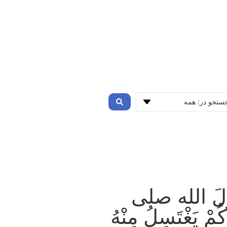
لَ الله صلی
ْ يَغْتَسِلُ مِنْهُ