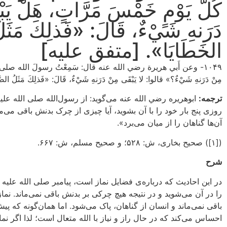
كُلَّ يَوْمٍ خَمْسَ مَرَّاتٍ، هَلْ يَ
دَرَنهِ شَيْءٌ، قَالَ: «فَذلِكَ مَثَل
الخَطَايَا». [متفق عليه]
۱۰۴۹- وعن أَبي هريرة رضي الله عنه قال: سَمِعْتُ رسولَ الله صلی الله علیه و آ
مِنْ دَرَنهِ شَيْءٌ؟» قالوا: لا يَبْقَى مِنْ دَرَنهِ شَيْءٌ، قَالَ: «فَذلِكَ مَثَلُ الص
ترجمه:
ابوهریره رضي الله عنه می‌گوید: از رسول‌الله صلی الله علی
روزی پنج بار خود را با آن بشوید، آیا چیزی از چرک بدنش باقی می‌ما
آن‌ها گناهان را از میان می‌برد».
([۱]) صحیح بخاری، ش: ۵۲۸؛ و صحیح مسلم، ش: ۶۶۷.
شرح
در این احادیث که درباره‌ی فضایل نماز است، پیامبر صلی الله علیه و
را در آن می‌شوید و در نتیجه هیچ چرکی بر بدنش باقی نمی‌ماند. نمازه
باقی نمی‌ماند و انسان از گناهان، پاک می‌شود. اما همان‌گونه که پیش
احساس می‌کند که در حال راز و نیاز با الله متعال است؛ لذا اگر نما