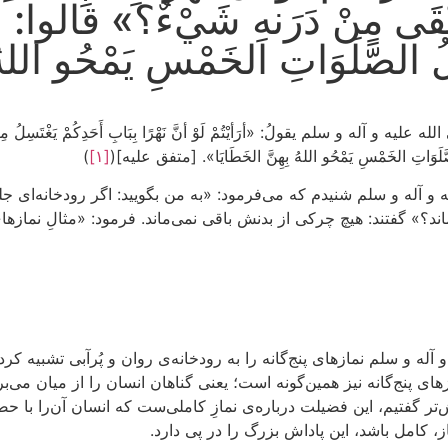
بْقَى مِنْ دَرَنهِ شَيْءٌ؟» قالوا: لا
ُ الصَّلَوَاتِ الخَمْسِ يَمْحُو اللهُ 
له و سلم يقولُ: «أرَأيْتُمْ لَوْ أنَّ نَهْرًا بِبَابِ أَحَدِكُمْ يَغْتَسِلُ مِنْهُ كُ
َّلَوَاتِ الخَمْسِ يَمْحُو اللهُ بِهِنَّ الخَطَايَا». [متفق عليه](
[۱]
)
ه و آله و سلم شنیدم که می‌فرمود: «به من بگویید: اگر رودخانه‌ای ج
ند؟» گفتند: هیچ چرکی از بدنش باقی نمی‌ماند. فرمود: «مثالِ نمازهای 
 آله و سلم نمازهای پنج‌گانه را به رودخانه‌ی روان و پُرآبی تشبیه ک
ای پنج‌گانه نیز همین‌گونه است؛ یعنی گناهان انسان را از میان می‌برد
‌تر گفتیم، این فضیلت درباره‌ی نمازِ کاملی‌ست که انسان آن‌را با حض
ز، کامل باشد، این پاداش بزرگ را در پی دارد.