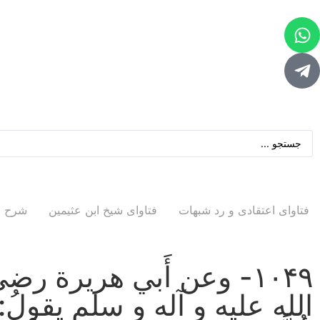
فتاوای اعتقادی و رد شبهات
فتاوای شیخ ابن عثیمین
شرح ر
۱۰۴۹- وعن أَبي هريرة رض
الله علیه و آله و سلم يقولُ: «أرَأيْتُ