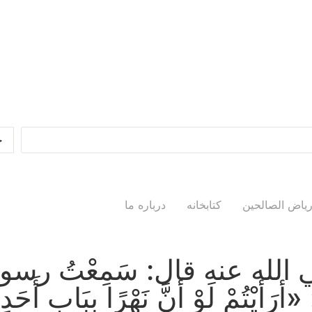
یاض الصالحین
کتابخانه
درباره ما
ي الله عنه قال: سَمِعْتُ رسو
مْ لَوْ أنَّ نَهْرًا بِبَابِ أَحَدِكُم