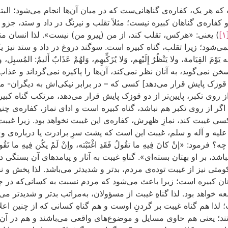
 که هر یک، کفاره‌ی گناهانی‌ست که در میان آن‌ها انجام می‌شود؛ البت
کفاره‌ی گناهان کبیره نیست؛ مثلاً تقلب و نیرنگ در داد و ستد، جزو گن
[
) یعنی: «هرکس، تقلب کند، از من (پیرو من) نیست». لذا انسان متقل
نمی‌شود؛ زیرا تقلب، گناه کبیره است. سوگند دروغ در داد و ستد نیز ی
يَامة، ولا يَنْظُرُ إِلَيْهم، وَلا يُزَكِّيهِم، وَلهُمْ عَذَابٌ أَليمٌ: المُسبِل، والمنّ
سخن نمی‌گوید، به آنان نظر نمی‌کند، آن‌ها را پاکیزه نمی‌گرداند و ع
 دو قوزک پایش قرار می‌دهد] کسی که – در برابر نیکی‌اش به دیگران- 
روی تکبر، پایین‌تر از دو قوزک پایش قرار می‌دهد، مرتکب گناه کبیره
اگر از روی تکبر هم نباشد، گناه کبیره است و ادای نماز، کفاره‌ی چن
سي غیبت کند، نمازِ ظهرش، کفاره‌ی این غیبت نخواهد بود. زیرا غیب
له علیه و آله و سلم، غیبت این است که پشت سرِ برادرت یا درباره‌
إنْ كانَ فِيهِ ما تقُولُ فَقَدِ اغْتَبْته، وإنْ لَمْ يكُن فِيهِ ما تَقُولُ فَ
د، بر او بهتان بسته‌ای». گناهِ غیبت به آثار و پیامدهای آن بستگی دار
 نیز از غیبت توده‌ی مردم، بدتر و شدیدتر می‌باشد. لذا پخش و نشر 
ن کبیره است؛ زیرا باعث می‌شود که مردم نسبت به کسانی‌که در چنی
 خواهد بود. لذا گناهِ غیبت از مسؤولان، به‌مراتب بدتر و شدیدتر 
 لذا هم گناه غیبت بر گردنِ اوست و هم گناهِ کسانی که از چنین اعلامی
د؛ یعنی هم حاوی مسایل و موضوع‌های واقعی می‌باشند و هم در آن‌ها