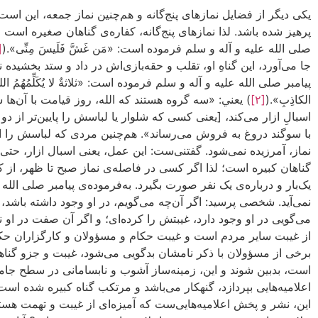
یکی دیگر از فضایل نمازهای پنج‌گانه و هم‌چنین نماز جمعه، این است
پرهیز شده باشد. لذا نمازهای پنج‌گانه، کفاره‌ی گناهان صغیره است و 
صلی الله علیه و آله و سلم فرموده است: «مَن غَشَّ فَلَيسَ مِنِّی».(
۱]
جا می‌آورد، این گناهِ او، تقلب و حقه‌بازی‌اش در داد و ستد بخشیده 
پیامبر صلی الله علیه و آله و سلم فرموده است: «ثلاثةٌ لا يُكَلِّمُهُمُ الله يَوْمَ القِ
الكاذِبِ».(
[۲]
) يعني: «سه گروه هستند که الله، روز قیامت با آن‌ها 
اسبالِ ازار می‌کند، [یعنی کسی که شلوار یا لباسش را پایین‌تر از
با سوگند دروغ به‌ فروش می‌رساند». هم‌چنین مردی که لباسش را از 
نماز، آمرزیده نمی‌شود. گفتنی‌ست: این عمل، یعنی اسبال ازار، حتی 
گناهان کبیره است؛ لذا اگر کسی در فاصله‌ی نماز صبح تا ظهر، از ك
یک‌بار و درباره‌ی یک نفر صورت بگیرد. به‌فرموده‌ی پیامبر صلی ال
نمی‌آید. شخصی پرسید: اگر آن‌چه می‌گویم، در او وجود داشته باشد، چه؟ فرمود: «
می‌گویی در او وجود دارد، غیبتش را کرده‌ای؛ و اگر آن صفت در او نباش
از غیبت سایر مردم است و غیبت حکام و مسؤولان و کارگزاران حکومتی
برخی از مسؤولان با ذکر نامشان بدگویی می‌شود، غیبت و جزو گناها
است، بدبین شوند و این، زمینه‌ساز آشوب و نابسامانی در سطح جامعه
اعلامیه‌هایی بپردازد، گنهکار می‌باشد و مرتکب گناه کبیره شده است؛
این، نشر و پخش اعلامیه‌هایی‌ست که آمیزه‌ای از غیبت و تهمت هستن