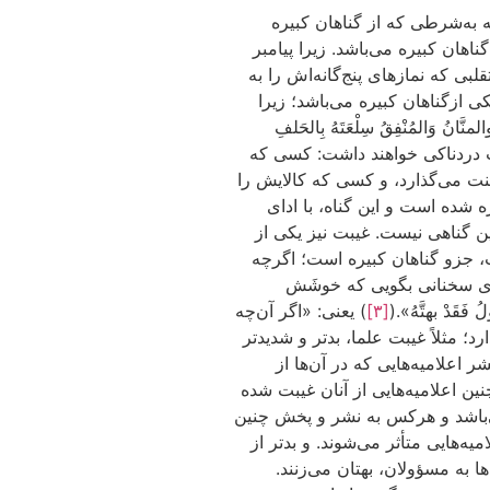
ه به‌شرطی که از گناهان کبیره
اهان کبیره می‌باشد. زیرا پیامبر
بی که نمازهای پنج‌گانه‌اش را به
کی ازگناهان کبیره می‌باشد؛ زیرا
َانُ وَالمُنْفِقُ سِلْعَتَهُ بِالحَلفِ
ذاب دردناکی خواهند داشت: کسی که
منت می‌گذارد، و کسی که کالایش را
 شده است و این گناه، با ادای
ین گناهی نیست. غیبت نیز یکی از
ت، جزو گناهان کبیره است؛ اگرچه
ی وی سخنانی بگویی که خوشَش
قَدْ بهتَّهُ».(
[۳]
) یعنی: «اگر آن‌چه
د؛ مثلاً غیبت علما، بدتر و شدیدتر
اعلامیه‌هایی که در آن‌ها از
ن اعلامیه‌هایی از آنان غیبت شده
می‌باشد و هرکس به نشر و پخش چنین
ه‌هایی متأثر می‌شوند. و بدتر از
 به مسؤولان، بهتان می‌زنند.