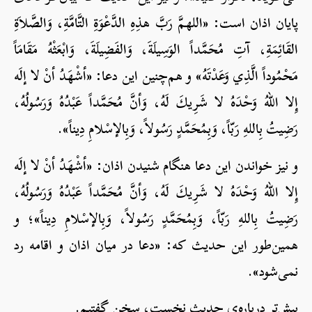
پایان اذان است: «اللهمَّ رَبَّ هذِهِ الدَّعْوَةِ التَّامَّةِ، وَالصَّلاَةِ
القَائِمَةِ، آتِ مُحَمَّداً الوَسِيلَةَ، وَالفَضِيلَةَ، وَابْعَثْهُ مَقَامَاً
مَحْمُوداً الَّذِي وَعَدْتَهُ» و هم‌چنین این دعا: «أشْهَدُ أنْ لا إلَه
إِلا اللهُ وَحْدَهُ لا شَرِيكَ لَهُ، وَأنَّ مُحَمَّداً عَبْدُهُ وَرَسُولُهُ،
رَضِيتُ بِاللهِ رَبّاً، وَبِمُحَمَّدٍ رَسُولاً، وَبِالإسْلامِ دِيناً».
و نیز خواندن این دعا هنگام شنیدن اذان: «أشْهَدُ أنْ لا إلَه
إِلا اللهُ وَحْدَهُ لا شَرِيكَ لَهُ، وَأنَّ مُحَمَّداً عَبْدُهُ وَرَسُولُهُ،
رَضِيتُ بِاللهِ رَبّاً، وَبِمُحَمَّدٍ رَسُولاً، وَبِالإسْلامِ دِيناً»؛ و
همین‌طور این حدیث که: «دعا در میان اذان و اقامه رد
نمی‌شود».
پیش‌تر درباره‌ی حدیث نخست، سخن گفتیم.