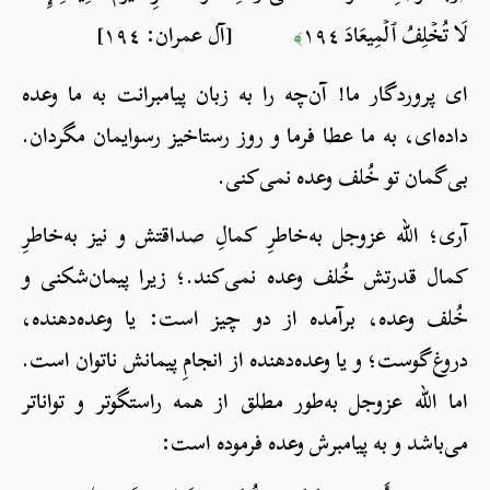
لَا تُخۡلِفُ ٱلۡمِيعَادَ ١٩٤
[آل عمران: ١٩٤]
﴾
ای پروردگار ما! آن‌چه را به زبان پیامبرانت به ما وعده
داده‌ای، به ما عطا فرما و روز رستاخیز رسوایمان مگردان.
بی‌گمان تو خُلف وعده نمی‌کنی.
آری؛ الله عزوجل به‌خاطرِ کمالِ صداقتش و نیز به‌خاطرِ
کمال قدرتش خُلف وعده نمی‌کند.؛ زیرا پیمان‌شکنی و
خُلف وعده، برآمده از دو چیز است: یا وعده‌دهنده،
دروغ‌گوست؛ و یا وعده‌دهنده از انجامِ پیمانش ناتوان است.
اما الله عزوجل به‌طور مطلق از همه راستگوتر و تواناتر
می‌باشد و به پیامبرش وعده فرموده است: