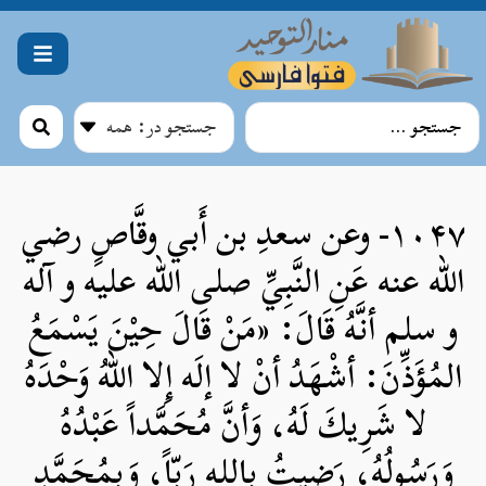
۱۰۴۷- وعن سعدِ بن أَبي وقَّاصٍ رضي
الله عنه عَنِ النَّبِيِّ صلی الله علیه و آله
و سلم أنَّهُ قَالَ: «مَنْ قَالَ حِيْنَ يَسْمَعُ
المُؤَذِّنَ: أشْهَدُ أنْ لا إلَه إِلا اللهُ وَحْدَهُ
لا شَرِيكَ لَهُ، وَأنَّ مُحَمَّداً عَبْدُهُ
وَرَسُولُهُ، رَضِيتُ بِاللهِ رَبّاً، وَبِمُحَمَّدٍ