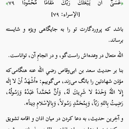
عَسَىٰٓ أَن يَبۡعَثَكَ رَبُّكَ مَقَامٗا مَّحۡمُودٗا ٧٩
﴾
﴿
[الإسراء: ٧٩]
باشد که پروردگارت تو را به جایگاهی ویژه و شایسته‌
برساند.
الله متعال در وعده‌اش راست‌گو، و در انجامِ آن، تواناست.
بنا بر حدیث سعد بن ابی‌وقاص رضي الله عنه هنگامی‌که
مؤذن شهادتین را بانگ می‌زند، می‌گوییم: «أشْهَدُ أنْ لا إلَه
إِلا اللهُ وَحْدَهُ لا شَرِيكَ لَهُ، وَأنَّ مُحَمَّداً عَبْدُهُ وَرَسُولُهُ،
رَضِيتُ بِاللهِ رَبّاً، وَبِمُحَمَّدٍ رَسُولاً، وَبِالإسْلامِ دِيناً».
و آخِرین حدیث، به دعا کردن در میان اذان و اقامه تشویق