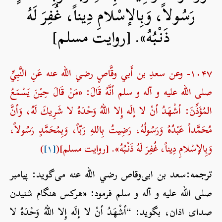
رَسُولاً، وَبِالإسْلامِ دِيناً، غُفِرَ لَهُ
ذَنْبُهُ». [روایت مسلم]
۱۰۴۷- وعن سعدِ بن أَبي وقَّاصٍ رضي الله عنه عَنِ النَّبِيِّ
صلی الله علیه و آله و سلم أنَّهُ قَالَ: «مَنْ قَالَ حِيْنَ يَسْمَعُ
المُؤَذِّنَ: أشْهَدُ أنْ لا إلَه إِلا اللهُ وَحْدَهُ لا شَرِيكَ لَهُ، وَأنَّ
مُحَمَّداً عَبْدُهُ وَرَسُولُهُ، رَضِيتُ بِاللهِ رَبّاً، وَبِمُحَمَّدٍ رَسُولاً،
وَبِالإسْلامِ دِيناً، غُفِرَ لَهُ ذَنْبُهُ». [روایت مسلم](
[۱]
)
ترجمه:
سعد بن ابی‌وقاص رضي الله عنه می‌گوید: پیامبر
صلی الله علیه و آله و سلم فرمود: «هرکس هنگام شنیدن
صدای اذان، بگوید: “أشْهَدُ أنْ لا إلَه إِلا اللهُ وَحْدَهُ لا