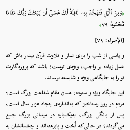
وَمِنَ ٱلَّيۡلِ فَتَهَجَّدۡ بِهِۦ نَافِلَةٗ لَّكَ عَسَىٰٓ أَن يَبۡعَثَكَ رَبُّكَ مَقَامٗا
﴿
مَّحۡمُودٗا ٧٩
﴾
[الإسراء: ٧٩]
و پاسی از شب را برای نماز و تلاوت قرآن بیدار باش که
عمل زیاده بر واجب، ویژه‌ی توست؛ باشد که پروردگارت
تو را به جایگاهی ویژه و شایسته‌ برساند.
این جایگاه ویژه و ستوده، همان مقام شفاعت بزرگ است؛
مردم در روز رستاخیز که به‌اندازه‌ی پنجاه هزار سال است،
پس از بانگی بزرگ، به‌یک‌باره در میدانی بزرگ جمع
می‌گردند؛ در حالی‌که لُخت و پابرهنه‌اند و چشمانشان به