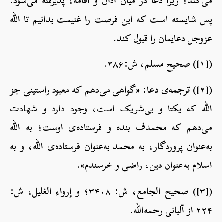
می‌کند؛ زیرا دعا در میان اذان و اقامه، پذیرفته می‌شود.
پس شایسته است که این فرصت را غنیمت بدانیم تا الله
عزوجل دعایمان را قبول کند.
([۱]) صحیح مسلم، ش:۳۸۶.
([۲])
ترجمه‌ی دعا:
«گواهی می‌دهم که معبود راستینی جز
الله که یکتا و بی‌شریک است، وجود دارد و شهادت
می‌دهم که محمدف بنده و فرستاده‌ی اوست؛ به الله
به‌عنوان پروردگار، به محمد به‌عنوان فرستاده‌ی الله، و به
اسلام به‌عنوان دین، راضی و خرسندم».
([۳]) صحیح الجامع، ش: ۳۴۰۸؛ و إرواء الغلیل، ش:
۲۲۴ از آلبانی رحمه‌الله.