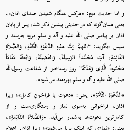
و اما حدیث دوم: «هرکس هنگام شنیدن صدای اذان»،
یعنی همان‌گونه که در حدیثی پیشین ذکر شد، پس از پایان
اذان بر پیامبر صلی الله علیه و آله و سلم درود بفرستد و
سپس «بگوید: “اللهمَّ رَبَّ هذِهِ الدَّعْوَةِ التَّامَّةِ، وَالصَّلاَةِ
القَائِمَةِ، آتِ مُحَمَّداً الوَسِيلَةَ، وَالفَضِيلَةَ، وَابْعَثْهُ مَقَامَاً
مَحْمُوداً الَّذِي وَعَدْتَهُ” روز رستاخیز از شفاعت رسول‌الله
صلی الله علیه و آله و سلم بهره‌مند می‌شود».
«الدَّعْوَةِ التَّامَّةِ»، یعنی: «دعوت یا فراخوانِ کامل»؛ زیرا
اذان، فراخوانی به‌سوی نماز و رستگاری‌ست و از
کامل‌ترین دعوت‌ها به‌شمار می‌آید. «وَالصَّلاَةِ القَائِمَةِ»،
یعنی: «نمازی که اینک برپا می‌شود»؛ زیرا اذان، اعلامِ