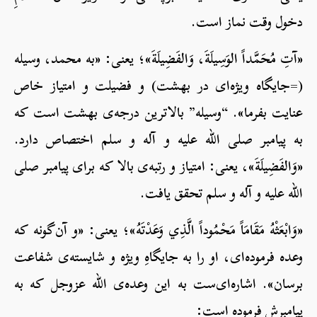
دخول وقت نماز است.
«آتِ مُحَمَّداً الوَسِيلَةَ، وَالفَضِيلَةَ»؛ یعنی: «به محمد، وسیله
(=جایگاه ویژه‌ای در بهشت) و فضیلت و امتیاز خاص
عنایت بفرما». “وسیله” بالاترین درجه‌ی بهشت است که
به پیامبر صلی الله علیه و آله و سلم اختصاص دارد.
«وَالفَضِيلَةَ»، یعنی: امتیاز و رتبه‌ی بالا که برای پیامبر صلی
الله علیه و آله و سلم تحقق یافت.
«وَابْعَثْهُ مَقَامَاً مَحْمُوداً الَّذِي وَعَدْتَهُ»؛ یعنی: «و آن‌گونه که
وعده فرموده‌ای، او را به جایگاهِ ویژه و شایسته‌ی شفاعت
برسان». اشاره‌ای‌ست به این وعده‌ی الله عزوجل که به
پیامبرش فرموده است: