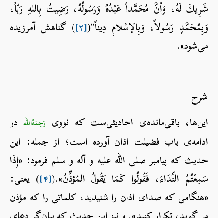
شَرِيكَ لَهُ، وَأنَّ مُحَمَّداً عَبْدُهُ وَرَسُولُهُ، رَضِيتُ بِاللهِ رَبّاً،
وَبِمُحَمَّدٍ رَسُولاً، وَبِالإسْلامِ دِيناً”(
[۲]
) گناهش آمرزیده
می‌شود».
شرح
این‌ها، باقی‌مانده‌ی احادیثی‌ست که نووی
در
رَحِمَهُ‌الله
ادامه‌ی باب فضیلت اذان آورده است؛ از جمله: این
حدیث که پیامبر صلی الله علیه و آله و سلم فرمود: «إِذَا
سَمِعْتُمُ النِّدَاءَ، فَقُولُوا كَمَا يَقُولُ المُؤذِّنُ».(
[۴]
) یعنی:
«هنگامی که صدای اذان را شنیدید، کلماتی را که مؤذن
می‌گوید، تکرار کنید». و نیز این حدیث که بیان‌گر دعای