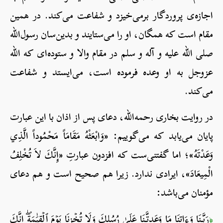
اجازه‌ی پروردگار برمی‌خیزد و شفاعت می‌کند. در همین
مقام است که همگان، او را می‌ستایند و بدین‌سان رسول‌الله
صلی الله علیه و آله و سلم در مقام والا و ستوده‌ای که الله
عزوجل به او وعده فرموده است، می‌ایستد و شفاعت
می‌کند.
در روایت بخاری رحمه‌الله، دعای پس از اذان با این عبارت
پایان می‌یابد که می‌گوییم: «وَابْعَثْهُ مَقَامَاً مَحْمُوداً الَّذِي
وَعَدْتَهُ»؛ اما گفتنی‌ست که افزدون عبارتِ «إِنَّكَ لاَ تُخْلِفُ
الْمِيعَادَ»، ایرادی ندارد. زیرا هم صحیح است و هم دعای
مؤمنان می‌باشد:
رَبَّنَا وَءَاتِنَا مَا وَعَدتَّنَا عَلَىٰ رُسُلِكَ وَلَا تُخۡزِنَا يَوۡمَ ٱلۡقِيَٰمَةِۖ إِنَّكَ
﴿