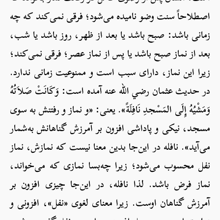
اصطلاحاً سنت وضو نامیده می‌شود؛ فرقی نمی‌کند که چه
زمانی باشد: صبح باشد یا بعد از ظهر، روز باشد یا شب،
بعد از نماز صبح باشد یا پس از نماز عصر؛ فرقی نمی‌کند؛
زیرا این نماز، دارای سبب است و ممنوعیت زمانی ندارد.
در حدیث عثمان رضي الله عنه آمده است: وَكَانَتْ صَلاَتُهُ
وَمَشْيُهُ إِلَى المَسْجدِ نَافِلَةً». یعنی: «و نماز و رفتنش به سوی
مسجد، نیکی و پاداشی افزون بر آمرزش گناهانش به‌شمار
می‌آید». نافله در این‌جا بدین معنا نیست که نمازش، نماز
نفل محسوب می‌شود؛ زیرا چه‌بسا نمازی که می‌خواند،
نماز فرض باشد. لذا نافله، در این‌جا چیزی افزون بر
آمرزش گناهان اوست. زیرا معنای لغوی «نفل»، افزونی و