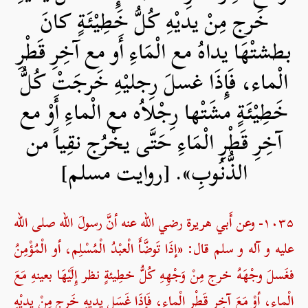
خَرج مِنْ يديْهِ كُلُّ خَطِيْئَةٍ كانَ
بطشتْهَا يداهُ مع الْمَاءِ أَو مع آخِرِ قَطْرِ
الْماء، فَإِذَا غسلَ رِجليْهِ خَرجَتْ كُلُّ
خَطِيْئَةٍ مشَتْها رِجْلاُه مع الْماءِ أَوْ مع
آخِرِ قَطْرِ الْمَاءِ حَتَّى يخْرُج نقِياً من
الذُّنُوبِ». [روایت مسلم]
۱۰۳۵- وعن أَبي هريرة رضي الله عنه أنَّ رسولَ الله صلی الله
علیه و آله و سلم قال: «إذَا تَوضَّأَ الْعبْدُ الْمُسْلِم، أو الْمُؤْمِنُ
فغَسلَ وجْهَهُ خرج مِنْ وَجْهِهِ كُلُّ خطِيئةٍ نظر إِلَيْهَا بعينهِ مَعَ
الْماء، أوْ مَعَ آخِر قَطْرِ الْماء، فَإِذَا غَسَل يديهِ خَرج مِنْ يديْهِ