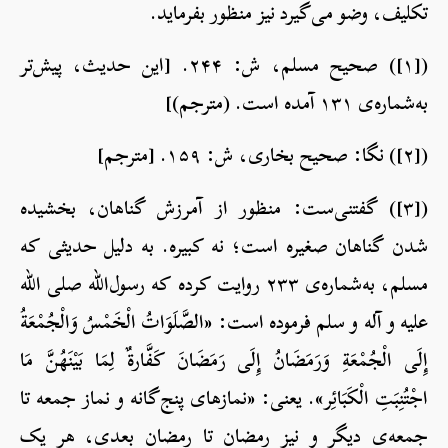
تکلیف، وضو می‌گیرد نیز منظور بفرماید.
([۱]) صحیح مسلم، ش: ۲۴۴. [این حدیث، پیش‌تر
به‌شماره‌ی ۱۳۱ آمده است. (مترجم)]
([۲]) نگا: صحیح بخاری، ش: ۱۵۹. [مترجم]
([۳]) گفتنی‌ست: منظور از آمرزش گناهان، بخشیده
شدن گناهان صغیره است؛ نه کبیره. به دلیل حدیثی که
مسلم، به‌شماره‌ی ۲۳۳ روایت کرده که رسول‌الله صلی الله
علیه و آله و سلم فرموده است: «الصَّلَوَاتُ الْخَمْسُ وَالْجُمْعَةُ
إِلَى الْجُمْعَةِ وَرَمَضَانُ إِلَى رَمَضَانَ كَفَّارةٌ لِمَا بَيْنَهُنَّ مَا
اجْتُنِبَتِ الْكَبَائِر». یعنی: «نمازهای پنج‌گانه و نماز جمعه تا
جمعه‌ی دیگر و نیز رمضان تا رمضان بعدی، هر یک