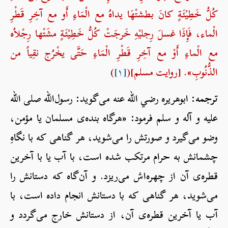
كُلُّ خَطِيْئَةٍ كانَ بطشتْهَا يداهُ مع الْمَاءِ أَو مع آخِرِ قَطْرِ
الْماء، فَإِذَا غسلَ رِجليْهِ خَرجَتْ كُلُّ خَطِيْئَةٍ مشَتْها رِجْلاُه
مع الْماءِ أَوْ مع آخِرِ قَطْرِ الْمَاءِ حَتَّى يخْرُج نقِياً من
الذُّنُوبِ». [روایت مسلم](
[۱]
)
ترجمه:
ابوهریره رضي الله عنه می‌گوید: رسول‌الله صلی الله
علیه و آله و سلم فرمود: «هرگاه بنده‌ی مسلمان یا مؤمن،
وضو می‌گیرد و صورتش را می‌شوید، هر گناهی که با نگاهِ
چشمانش به حرام مرتکب شده است، با آب یا با آخرین
قطره‌ی آن از چهره‌اش می‌ریزد. و آن‌گاه که دستانش را
می‌شوید، هر گناهی که با دستانش انجام داده است، با
آب یا آخرین قطره‌ی آن، از دستانش خارج می‌گردد و