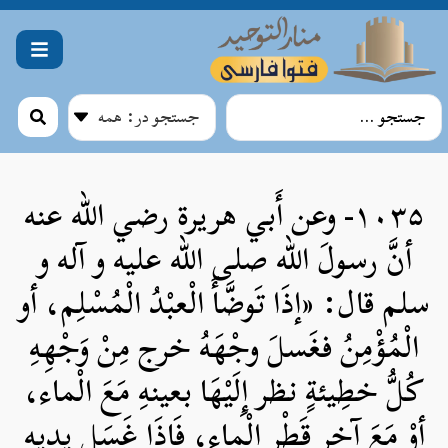
۱۰۳۵- وعن أَبي هريرة رضي الله عنه
أنَّ رسولَ الله صلی الله علیه و آله و
سلم قال: «إذَا تَوضَّأَ الْعبْدُ الْمُسْلِم، أو
الْمُؤْمِنُ فغَسلَ وجْهَهُ خرج مِنْ وَجْهِهِ
كُلُّ خطِيئةٍ نظر إِلَيْهَا بعينهِ مَعَ الْماء،
أوْ مَعَ آخِر قَطْرِ الْماء، فَإِذَا غَسَل يديهِ