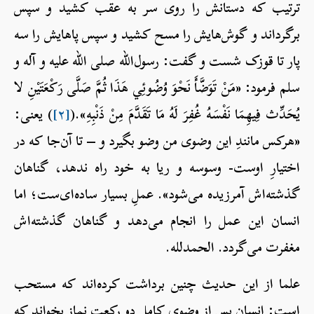
ترتیب که دستانش را روی سر به عقب کشید و سپس
برگرداند و گوش‌هایش را مسح کشید و سپس پاهایش را سه
پار تا قوزک شست و گفت: رسول‌الله صلی الله علیه و آله و
سلم فرمود: «مَنْ تَوَضَّأَ نَحْوَ وُضُوئِي هَذَا ثُمَّ صَلَّى رَكْعَتَيْنِ لا
يُحَدِّث فِيهِمَا نَفْسَهُ غُفِرَ لَهُ مَا تَقَدَّمَ مِنْ ذَنْبِهِ».(
[۲]
) یعنی:
«هرکس مانندِ این وضوی من وضو بگیرد و – تا آن‌جا که در
اختیارِ اوست- وسوسه و ریا به خود راه ندهد، گناهان
گذشته‌اش آمرزیده می‌شود». عملِ بسیار ساده‌ای‌ست؛ اما
انسان این عمل را انجام می‌دهد و گناهان گذشته‌اش
مغفرت می‌گردد. الحمدلله.
علما از این حدیث چنین برداشت کرده‌اند که مستحب
است: انسان پس از وضوی کامل دو رکعت نماز بخواند که