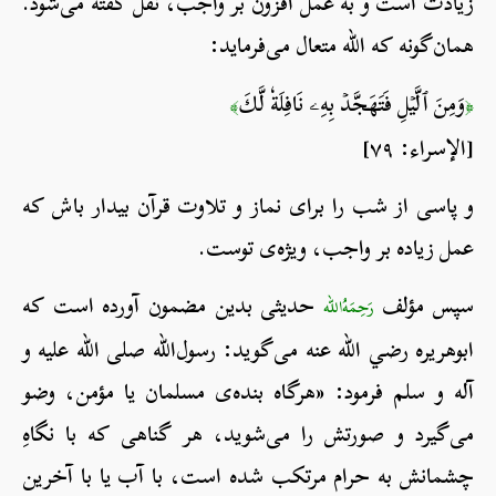
زیادت است و به عمل افزون بر واجب، نفل گفته می‌شود.
همان‌گونه که الله متعال می‌فرماید:
وَمِنَ ٱلَّيۡلِ فَتَهَجَّدۡ بِهِۦ نَافِلَةٗ لَّكَ
﴾
﴿
[الإسراء: ٧٩]
و پاسی از شب را برای نماز و تلاوت قرآن بیدار باش که
عمل زیاده بر واجب، ویژه‌ی توست.
سپس مؤلف
حدیثی بدین مضمون آورده است که
رَحِمَهُ‌الله
ابوهریره رضي الله عنه می‌گوید: رسول‌الله صلی الله علیه و
آله و سلم فرمود: «هرگاه بنده‌ی مسلمان یا مؤمن، وضو
می‌گیرد و صورتش را می‌شوید، هر گناهی که با نگاهِ
چشمانش به حرام مرتکب شده است، با آب یا با آخرین