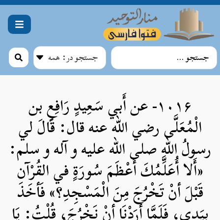
۱۰۱۶- عن أَبي سَعِيدٍ رَافِعِ بن
الْمُعَلَّى رضي الله عنه قال: قَالَ لي
رسولُ اللهِ صلی الله علیه و آله و سلم:
«أَلا أُعَلِّمُكَ أَعْظَمَ سُورَةٍ في القُرْآن
قَبْلَ أنْ تَخْرُجَ مِنَ الْمَسْجِدِ؟» فَأخَذَ
بِيَدِي، فَلَمَّا أرَدْنَا أنْ نَخْرُجَ، قُلْتُ: يَا