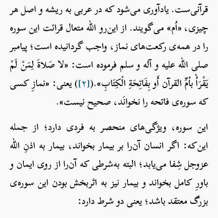
قرآنی‌ست. یادآوری می‌شود که در عربی به ریشه و اصل هر
چیزی، «اُم» می‌گویند. از این‌رو الله متعال قرائت این سوره
را در همه‌ی رکعت‌های نماز، واجب گردانیده است؛ پیامبر
صلی الله علیه و آله و سلم فرموده است: «لا صَلاةَ لِمَنْ لَمْ
يَقْرَأْ بأمِّ القرآن أَو بِفَاتِحَةِ الْكِتَابِ».(
[۲]
) یعنی: «نمازِ کسی
که سوره‌ی فاتحه را نخوانَد، صحیح نیست».
این سوره، ویژگی‌های منحصر به فردی دارد؛ از جمله
این‌که: اگر انسان آن‌را بر بیمار بخواند، بیمار به اذنِ الله
عزوجل شِفا می‌یابد؛ البته به‌شرطی که آن‌را از روی ایمان و
باورِ کامل بخواند و بیمار نیز به اثربخش بودن این سوره‌ی
بزرگ معتقد باشد؛ یعنی دو شرط دارد: