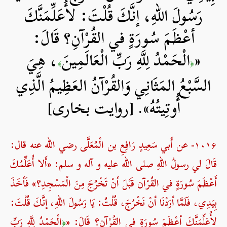
رَسُولَ اللهِ، إنَّكَ قُلْتَ: لأُعَلِّمَنَّكَ
أعْظَمَ سُورَةٍ في القُرْآنِ؟ قَالَ:
«
الْحَمْدُ لِلَّهِ رَبِّ الْعَالَمِينَ
، هِيَ
﴾
﴿
السَّبْعُ المَثَانِي وَالقُرْآنُ العَظِيمُ الَّذِي
أُوتِيتُهُ». [روایت بخاری]
۱۰۱۶- عن أَبي سَعِيدٍ رَافِعِ بن الْمُعَلَّى رضي الله عنه قال:
قَالَ لي رسولُ اللهِ صلی الله علیه و آله و سلم: «أَلا أُعَلِّمُكَ
أَعْظَمَ سُورَةٍ في القُرْآن قَبْلَ أنْ تَخْرُجَ مِنَ الْمَسْجِدِ؟» فَأخَذَ
بِيَدِي، فَلَمَّا أرَدْنَا أنْ نَخْرُجَ، قُلْتُ: يَا رَسُولَ اللهِ، إنَّكَ قُلْتَ:
لأُعَلِّمَنَّكَ أعْظَمَ سُورَةٍ في القُرْآنِ؟ قَالَ: «
الْحَمْدُ لِلَّهِ رَبِّ
﴿