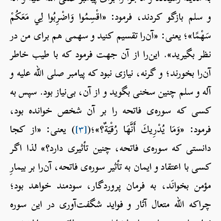
و سلم بازگو کردند، فرمود: «اقْسِمُوا وَاضْرِبُوا لِي مَعَكُمْ
سَهْمًا»؛ یعنی: «آن‌را تقسیم کنید و سهمی هم برای من در
نظر بگیرید». این‌را از آن جهت فرمود که با طیب خاطر
آن‌را بخورند؛ و گرنه، نیازی نبود که پیامبر صلی الله علیه و
آله و سلم چنین سخنی بگوید و از آن، بی‌نیاز بود. سپس به
کسی که سوره‌ی فاتحه را بر آن شخص خوانده بود،
فرمود: «وَمَا يُدْرِيكَ أَنَّهَا رُقْيَةٌ؟»؛(
[۳]
) یعنی: «از کجا
دانستی که سوره‌ی فاتحه، چنین تأثیری دارد؟» لذا اگر
کسی با اعتقاد و ایمان به تأثیر سوره‌ی فاتحه، آن‌را بر بیمارِ
مؤمن بخوانَد، به فرمان پروردگار، سودمند خواهد بود؛
چراکه الله متعال آثار و فواید شگفت‌آوری در این سوره