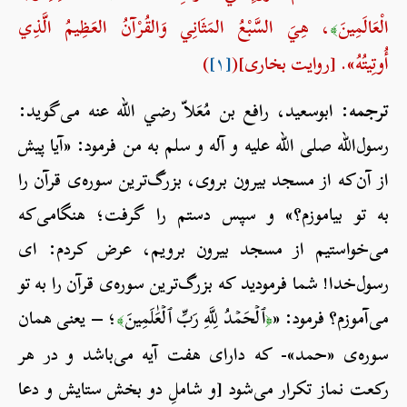
الْعَالَمِينَ
، هِيَ السَّبْعُ المَثَانِي وَالقُرْآنُ العَظِيمُ الَّذِي
﴾
أُوتِيتُهُ». [روایت بخاری](
[۱]
)
ترجمه:
ابوسعید، رافع بن مُعَلاّ رضي الله عنه می‌گوید:
رسول‌الله صلی الله علیه و آله و سلم به من فرمود: «آیا پیش
از آن‌که از مسجد بیرون بروی، بزرگ‌ترین سوره‌ی قرآن را
به تو بياموزم؟» و سپس دستم را گرفت؛ هنگامی‌که
می‌خواستیم از مسجد بیرون برویم، عرض کردم: ای
رسول‌خدا! شما فرمودید که بزرگ‌ترین سوره‌ی قرآن را به تو
می‌آموزم؟ فرمود: «
ٱلۡحَمۡدُ لِلَّهِ رَبِّ ٱلۡعَٰلَمِينَ
؛ – یعنی همان
﴾
﴿
سوره‌ی «حمد»- که دارای هفت آیه می‌باشد و در هر
رکعت نماز تکرار می‌شود [و شاملِ دو بخش ستایش و دعا